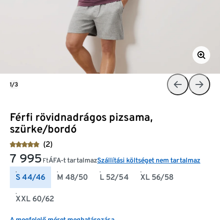
1/3
Férfi rövidnadrágos pizsama,
szürke/bordó
(2)
7 995
ÁFA-t tartalmaz
Szállítási költséget nem tartalmaz
Ft
S 44/46
M 48/50
L 52/54
XL 56/58
XXL 60/62
A megfelelő méret meghatározása