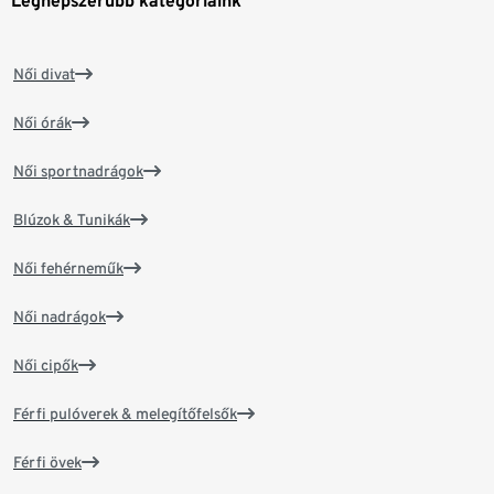
Legnépszerűbb kategóriáink
Női divat
Női órák
Női sportnadrágok
Blúzok & Tunikák
Női fehérneműk
Női nadrágok
Női cipők
Férfi pulóverek & melegítőfelsők
Férfi övek