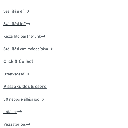
Szállítási díj
Szállítási idő
Kiszállító partnerünk
Szállítási cím módosítása
Click & Collect
Üzletkereső
Visszaküldés & csere
30 napos elállási jog
Jótállás
Visszatérítés