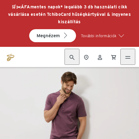
🛒✂️ÁFAmentes napok* legalább 3 db használati cikk
vásárlása esetén TchiboCard hűségkártyával & ingyenes
kiszállítás
Megnézem
További információk