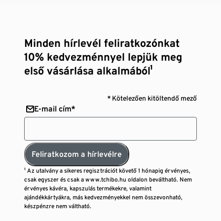
Minden hírlevél feliratkozónkat
10% kedvezménnyel lepjük meg
első vásárlása alkalmából¹
* Kötelezően kitöltendő mező
E-mail cím*
Feliratkozom a hírlevélre
¹ Az utalvány a sikeres regisztrációt követő 1 hónapig érvényes,
csak egyszer és csak a www.tchibo.hu oldalon beváltható. Nem
érvényes kávéra, kapszulás termékekre, valamint
ajándékkártyákra, más kedvezményekkel nem összevonható,
készpénzre nem váltható.