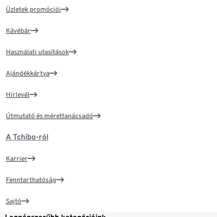
Üzletek promóciói
Kávébár
Használati utasítások
Ajándékkártya
Hírlevél
Útmutató és mérettanácsadó
A Tchibo-ról
Karrier
Fenntarthatóság
Sajtó