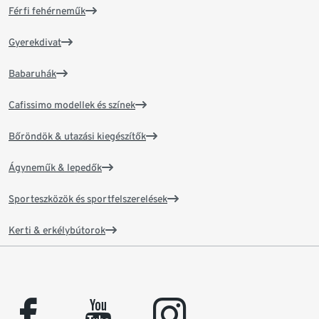
Férfi fehérneműk
Gyerekdivat
Babaruhák
Cafissimo modellek és színek
Bőröndök & utazási kiegészítők
Ágyneműk & lepedők
Sporteszközök és sportfelszerelések
Kerti & erkélybútorok
facebook
youtube
instagram