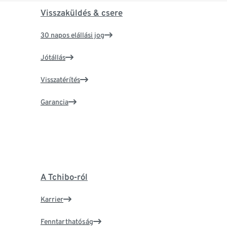
Visszaküldés & csere
30 napos elállási jog
Jótállás
Visszatérítés
Garancia
A Tchibo-ról
Karrier
Fenntarthatóság