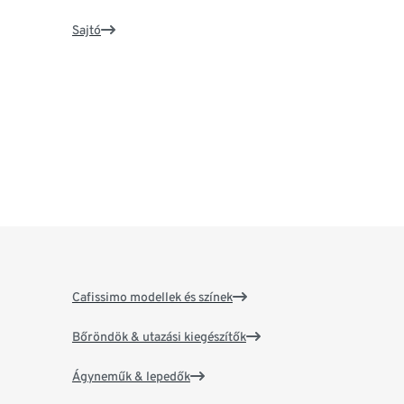
Sajtó
Cafissimo modellek és színek
Bőröndök & utazási kiegészítők
Ágyneműk & lepedők