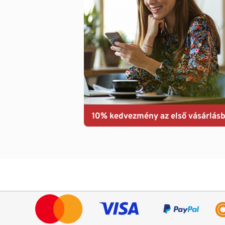
10% kedvezmény az első vásárlásb