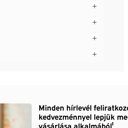
Minden hírlevél feliratko
kedvezménnyel lepjük me
vásárlása alkalmából¹