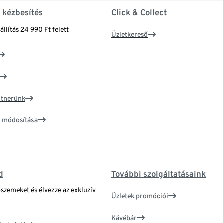
& kézbesítés
Click & Collect
állítás 24 990 Ft felett
Üzletkereső
artnerünk
ím módosítása
d
További szolgáltatásaink
bszemeket és élvezze az exkluzív
Üzletek promóciói
Kávébár