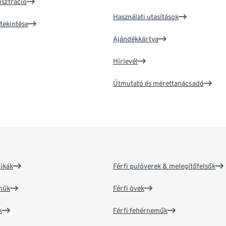
isztráció
Használati utasítások
tekintése
Ajándékkártya
Hírlevél
Útmutató és mérettanácsadó
ikák
Férfi pulóverek & melegítőfelsők
műk
Férfi övek
k
Férfi fehérneműk