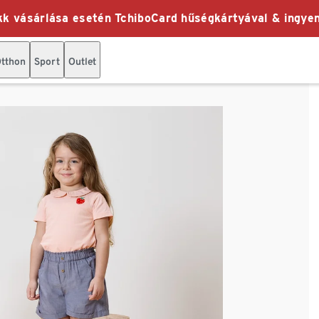
k vásárlása esetén TchiboCard hűségkártyával & ingyen
tthon
Sport
Outlet