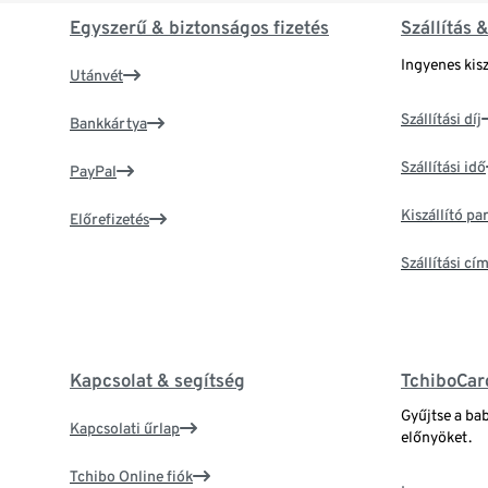
Egyszerű & biztonságos fizetés
Szállítás 
Ingyenes kisz
Utánvét
Szállítási díj
Bankkártya
Szállítási idő
PayPal
Kiszállító p
Előrefizetés
Szállítási c
Kapcsolat & segítség
TchiboCar
Gyűjtse a ba
Kapcsolati űrlap
előnyöket.
Tchibo Online fiók