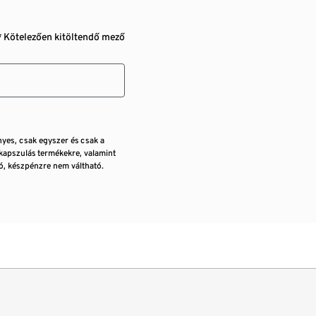
* Kötelezően kitöltendő mező
nyes, csak egyszer és csak a
kapszulás termékekre, valamint
, készpénzre nem váltható.