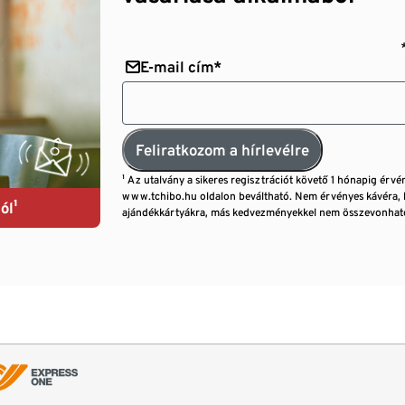
E-mail cím*
Feliratkozom a hírlevélre
¹ Az utalvány a sikeres regisztrációt követő 1 hónapig érvé
www.tchibo.hu oldalon beváltható. Nem érvényes kávéra, 
ól¹
ajándékkártyákra, más kedvezményekkel nem összevonható