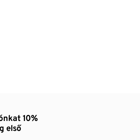
zónkat 10%
g első