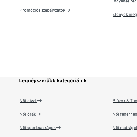
Ingyenes reg
Promóciós szabályzatok
Előnyök meg
Legnépszerűbb kategóriáink
Női divat
Blúzok & Tun
Női órák
Női fehérne
Női sportnadrágok
Női nadrágo