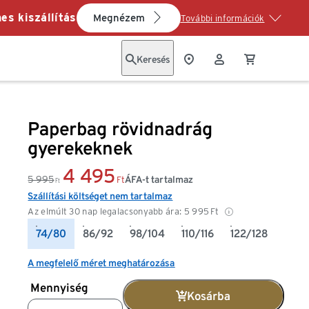
es kiszállítás
Megnézem
További információk
Keresés
Paperbag rövidnadrág
gyerekeknek
4 495
5 995
ÁFA-t tartalmaz
Ft
Ft
Szállítási költséget nem tartalmaz
Az elmúlt 30 nap legalacsonyabb ára:
5 995
Ft
74/80
86/92
98/104
110/116
122/128
A megfelelő méret meghatározása
Mennyiség
Kosárba