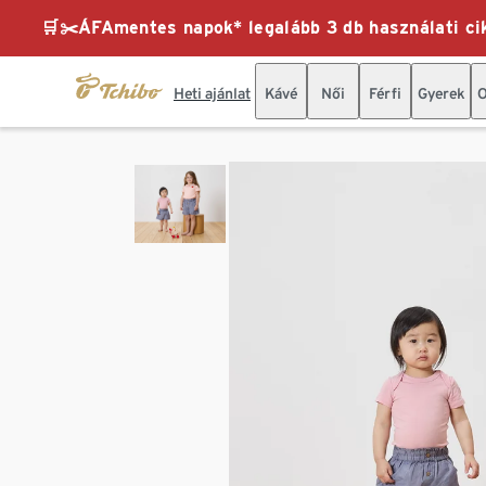
🛒✂️ÁFAmentes napok* legalább 3 db használati cik
Heti ajánlat
Kávé
Női
Férfi
Gyerek
O