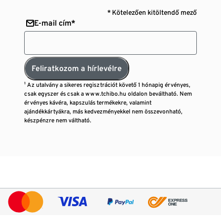
* Kötelezően kitöltendő mező
E-mail cím*
Feliratkozom a hírlevélre
¹ Az utalvány a sikeres regisztrációt követő 1 hónapig érvényes,
csak egyszer és csak a www.tchibo.hu oldalon beváltható. Nem
érvényes kávéra, kapszulás termékekre, valamint
ajándékkártyákra, más kedvezményekkel nem összevonható,
készpénzre nem váltható.