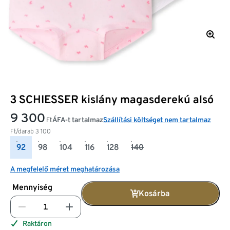
3 SCHIESSER kislány magasderekú alsó
9 300
ÁFA-t tartalmaz
Szállítási költséget nem tartalmaz
Ft
Ft/darab
3 100
92
98
104
116
128
140
A megfelelő méret meghatározása
Mennyiség
Kosárba
Raktáron