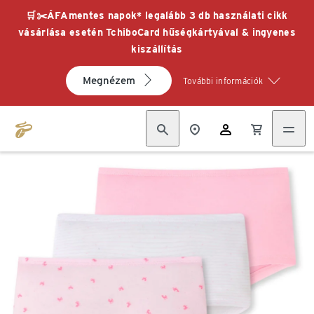
🛒✂️ÁFAmentes napok* legalább 3 db használati cikk
vásárlása esetén TchiboCard hűségkártyával & ingyenes
kiszállítás
Megnézem
További információk