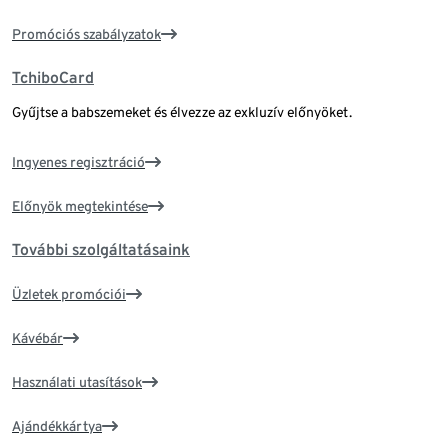
Promóciós szabályzatok
TchiboCard
Gyűjtse a babszemeket és élvezze az exkluzív előnyöket.
Ingyenes regisztráció
Előnyök megtekintése
További szolgáltatásaink
Üzletek promóciói
Kávébár
Használati utasítások
Ajándékkártya