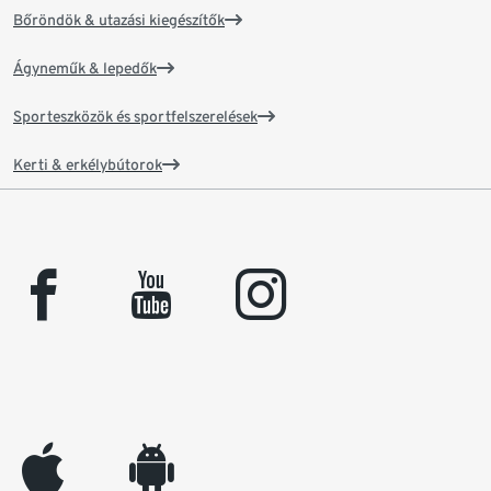
Bőröndök & utazási kiegészítők
Ágyneműk & lepedők
Sporteszközök és sportfelszerelések
Kerti & erkélybútorok
facebook
youtube
instagram
appleinc
android