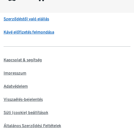
Szerződéstől való elállás
Kávé előfizetés felmondása
Kapcsolat & segítség
Impresszum
Adatvédelem
Visszaélés-bejelentés
Süti (cookie) beállítások
Általános Szerződési Feltételek