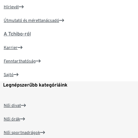
Hírlevél
Útmutató és mérettanácsadó
A Tchibo-ról
Karrier
Fenntarthatóság
Sajtó
Legnépszerűbb kategóriáink
Női divat
Női órák
Női sportnadrágok