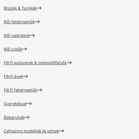
Blúzok & Tunikák
Női fehérneműk
Női nadrágok
Női cipők
Férfi pulóverek & melegítőfelsők
Férfi övek
Férfi fehérneműk
Gyerekdivat
Babaruhák
Cafissimo modellek és színek