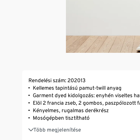
Rendelési szám: 202013
Kellemes tapintású pamut-twill anyag
Garment dyed kidolgozás: enyhén viseltes h
Elöl 2 francia zseb, 2 gombos, paszpólozott 
Kényelmes, rugalmas derékrész
Mosógépben tisztítható
Márkás elasztánnal: formatartó, tökéletesen á
Több megjelenítése