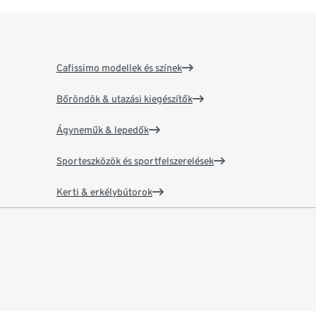
Cafissimo modellek és színek
Bőröndök & utazási kiegészítők
Ágyneműk & lepedők
Sporteszközök és sportfelszerelések
Kerti & erkélybútorok