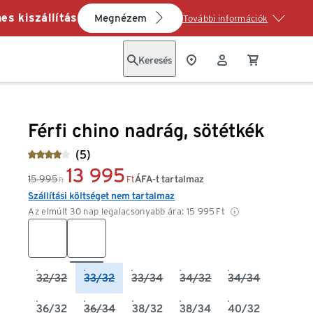
es kiszállítás
Megnézem
További információk
Keresés
Férfi chino nadrág, sötétkék
(5)
13 995
15 995
ÁFA-t tartalmaz
Ft
Ft
Szállítási költséget nem tartalmaz
Az elmúlt 30 nap legalacsonyabb ára:
15 995
Ft
32/32
33/32
33/34
34/32
34/34
36/32
36/34
38/32
38/34
40/32