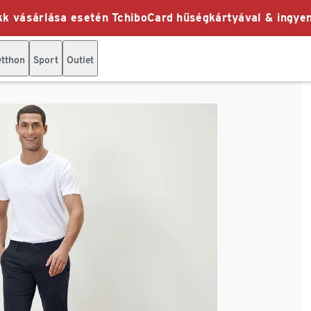
k vásárlása esetén TchiboCard hűségkártyával & ingyen
tthon
Sport
Outlet