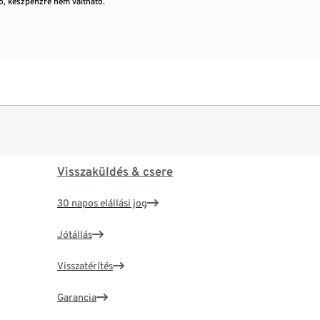
, készpénzre nem váltható.
Visszaküldés & csere
30 napos elállási jog
Jótállás
Visszatérítés
Garancia