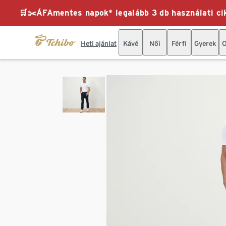
🛒✂️ÁFAmentes napok* legalább 3 db használati cik
Heti ajánlat
Kávé
Női
Férfi
Gyerek
O