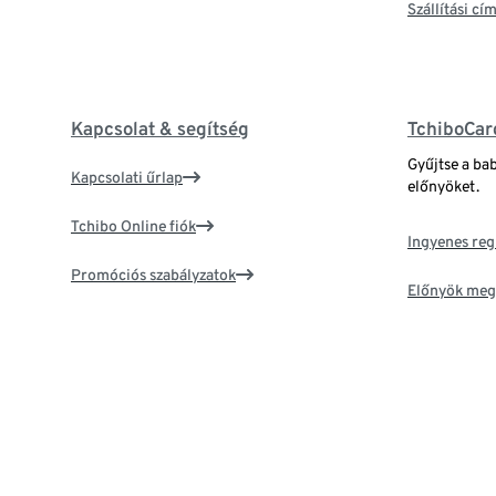
Szállítási c
Kapcsolat & segítség
TchiboCar
Gyűjtse a ba
Kapcsolati űrlap
előnyöket.
Tchibo Online fiók
Ingyenes reg
Promóciós szabályzatok
Előnyök meg