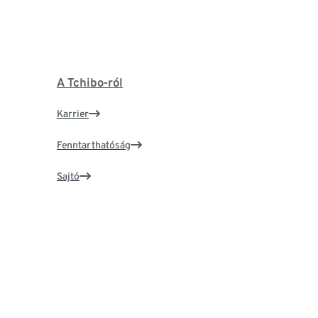
A Tchibo-ról
Karrier
Fenntarthatóság
Sajtó