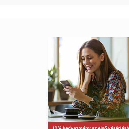
10% kedvezmény az első vásárlásb