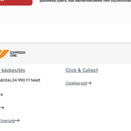
ajándékkártyákra, más kedvezményekkel nem összevonható
& kézbesítés
Click & Collect
állítás 24 990 Ft felett
Üzletkereső
artnerünk