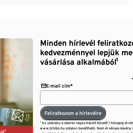
Minden hírlevél feliratko
kedvezménnyel lepjük me
vásárlása alkalmából¹
E-mail cím*
Feliratkozom a hírlevélre
¹ Az utalvány a sikeres regisztrációt követő 1 hónapig érvé
www.tchibo.hu oldalon beváltható. Nem érvényes kávéra, 
ól¹