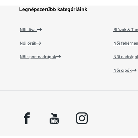
Legnépszerűbb kategóriáink
Női divat
Blúzok & Tun
Női órák
Női fehérne
Női sportnadrágok
Női nadrágo
Női cipők
facebook
youtube
instagram