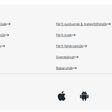
ikák
Férfi pulóverek & melegítőfelsők
műk
Férfi övek
k
Férfi fehérneműk
Gyerekdivat
Babaruhák
appleinc
android