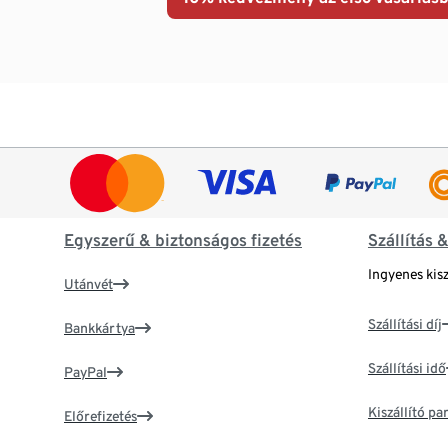
Egyszerű & biztonságos fizetés
Szállítás 
Ingyenes kisz
Utánvét
Szállítási díj
Bankkártya
Szállítási idő
PayPal
Kiszállító p
Előrefizetés