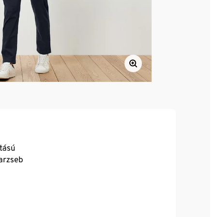
atású
farzseb
ll, rendkívül kényelmes viselet