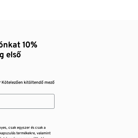
zónkat 10%
g első
* Kötelezően kitöltendő mező
nyes, csak egyszer és csak a
kapszulás termékekre, valamint