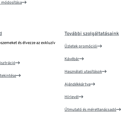
ím módosítása
d
További szolgáltatásaink
bszemeket és élvezze az exkluzív
Üzletek promóciói
Kávébár
isztráció
Használati utasítások
tekintése
Ajándékkártya
Hírlevél
Útmutató és mérettanácsadó