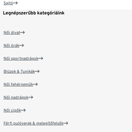
Sajtó
Legnépszerűbb kategóriáink
Női divat
Női órák
Női sportnadrágok
Blúzok & Tunikák
Női fehérneműk
Női nadrágok
Női cipők
Férfi pulóverek & melegítőfelsők