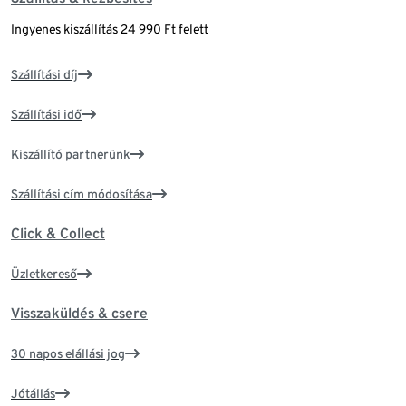
Ingyenes kiszállítás 24 990 Ft felett
Szállítási díj
Szállítási idő
Kiszállító partnerünk
Szállítási cím módosítása
Click & Collect
Üzletkereső
Visszaküldés & csere
30 napos elállási jog
Jótállás