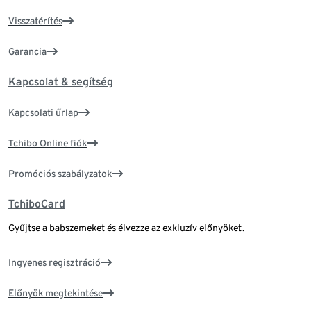
Visszatérítés
Garancia
Kapcsolat & segítség
Kapcsolati űrlap
Tchibo Online fiók
Promóciós szabályzatok
TchiboCard
Gyűjtse a babszemeket és élvezze az exkluzív előnyöket.
Ingyenes regisztráció
Előnyök megtekintése