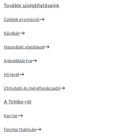
További szolgáltatásaink
Üzletek promóciói
Kávébár
Használati utasítások
Ajándékkártya
Hírlevél
Útmutató és mérettanácsadó
A Tchibo-ról
Karrier
Fenntarthatóság