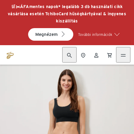
🛒✂️ÁFAmentes napok* legalább 3 db használati cikk
vásárlása esetén TchiboCard hűségkártyával & ingyenes
kiszállítás
Megnézem
További információk