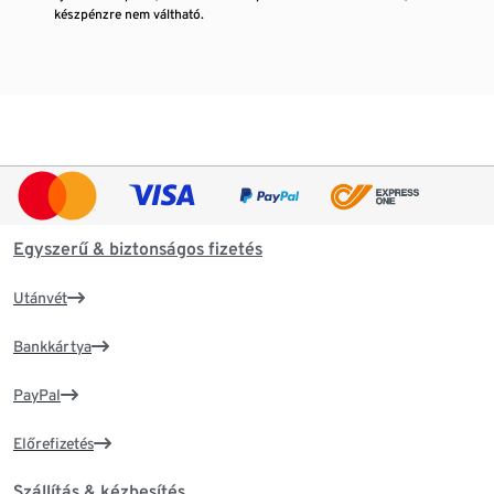
készpénzre nem váltható.
Egyszerű & biztonságos fizetés
Utánvét
Bankkártya
PayPal
Előrefizetés
Szállítás & kézbesítés