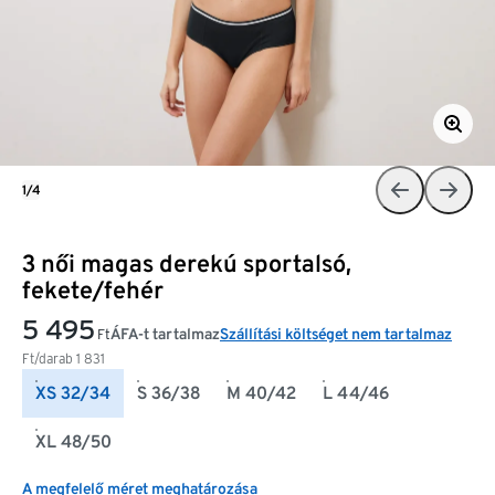
1/4
3 női magas derekú sportalsó,
fekete/fehér
5 495
ÁFA-t tartalmaz
Szállítási költséget nem tartalmaz
Ft
Ft/darab
1 831
XS 32/34
S 36/38
M 40/42
L 44/46
XL 48/50
A megfelelő méret meghatározása