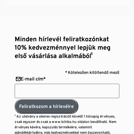
Minden hírlevél feliratkozónkat
10% kedvezménnyel lepjük meg
első vásárlása alkalmából¹
* Kötelezően kitöltendő mező
E-mail cím*
Feliratkozom a hírlevélre
¹ Az utalvány a sikeres regisztrációt követő 1 hónapig érvényes,
csak egyszer és csak a www.tchibo.hu oldalon beváltható. Nem
érvényes kávéra, kapszulás termékekre, valamint
ajándékkártyákra, más kedvezményekkel nem összevonható,