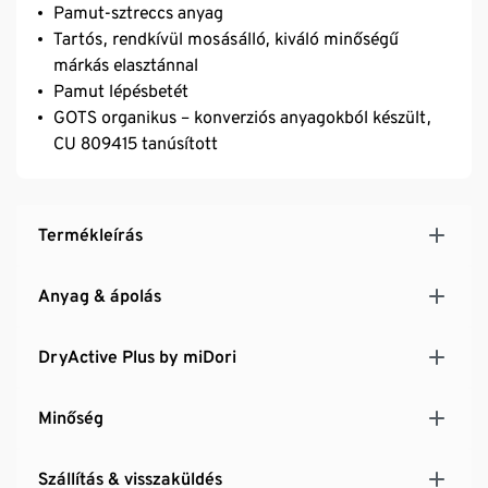
Pamut-sztreccs anyag
Tartós, rendkívül mosásálló, kiváló minőségű
márkás elasztánnal
Pamut lépésbetét
GOTS organikus – konverziós anyagokból készült,
CU 809415 tanúsított
Termékleírás
Anyag & ápolás
DryActive Plus by miDori
Minőség
Szállítás & visszaküldés