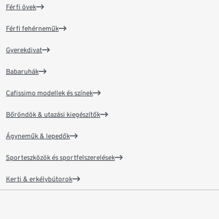
Férfi övek
Férfi fehérneműk
Gyerekdivat
Babaruhák
Cafissimo modellek és színek
Bőröndök & utazási kiegészítők
Ágyneműk & lepedők
Sporteszközök és sportfelszerelések
Kerti & erkélybútorok