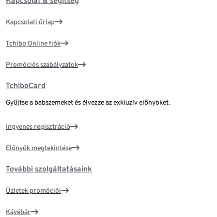
Kapcsolat & segítség
Kapcsolati űrlap
Tchibo Online fiók
Promóciós szabályzatok
TchiboCard
Gyűjtse a babszemeket és élvezze az exkluzív előnyöket.
Ingyenes regisztráció
Előnyök megtekintése
További szolgáltatásaink
Üzletek promóciói
Kávébár