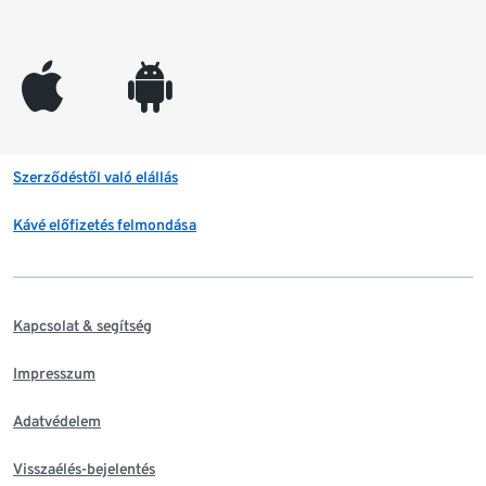
appleinc
android
Szerződéstől való elállás
Kávé előfizetés felmondása
Kapcsolat & segítség
Impresszum
Adatvédelem
Visszaélés-bejelentés