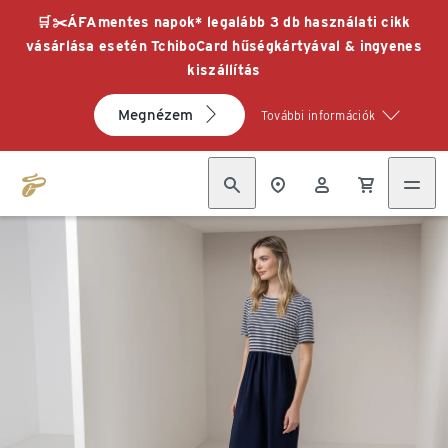
🛒✂️ÁFAmentes napok* legalább 3 db használati cikk
vásárlása esetén TchiboCard hűségkártyával & ingyenes
kiszállítás
Megnézem
További információk