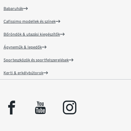
Babaruhák
Cafissimo modellek és színek
Bőröndök & utazási kiegészítők
Ágyneműk & lepedők
Sporteszközök és sportfelszerelések
Kerti & erkélybútorok
facebook
youtube
instagram