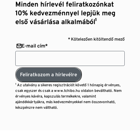
Minden hírlevél feliratkozónkat
10% kedvezménnyel lepjük meg
első vásárlása alkalmából¹
* Kötelezően kitöltendő mező
E-mail cím*
Feliratkozom a hírlevélre
¹ Az utalvány a sikeres regisztrációt követő 1 hónapig érvényes,
csak egyszer és csak a www.tchibo.hu oldalon beváltható. Nem
érvényes kávéra, kapszulás termékekre, valamint
ajándékkártyákra, más kedvezményekkel nem összevonható,
készpénzre nem váltható.