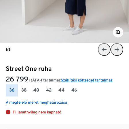
1/8
Street One ruha
26 799
ÁFA-t tartalmaz
Szállítási költséget tartalmaz
Ft
36
38
40
42
44
46
A megfelelő méret meghatározása
Pillanatnyilag nem kapható