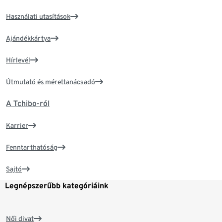
Használati utasítások
Ajándékkártya
Hírlevél
Útmutató és mérettanácsadó
A Tchibo-ról
Karrier
Fenntarthatóság
Sajtó
Legnépszerűbb kategóriáink
Női divat