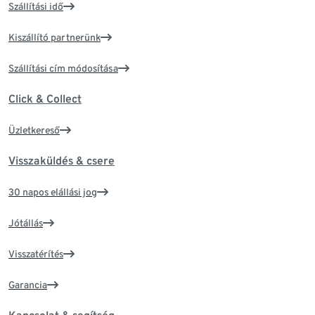
Szállítási idő
Kiszállító partnerünk
Szállítási cím módosítása
Click & Collect
Üzletkereső
Visszaküldés & csere
30 napos elállási jog
Jótállás
Visszatérítés
Garancia