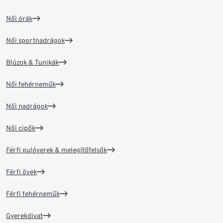
Női órák
Női sportnadrágok
Blúzok & Tunikák
Női fehérneműk
Női nadrágok
Női cipők
Férfi pulóverek & melegítőfelsők
Férfi övek
Férfi fehérneműk
Gyerekdivat