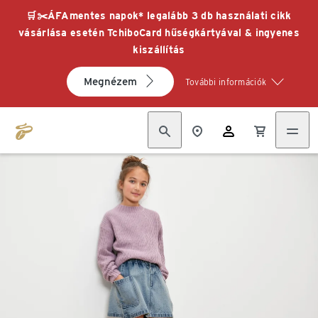
🛒✂️ÁFAmentes napok* legalább 3 db használati cikk
vásárlása esetén TchiboCard hűségkártyával & ingyenes
kiszállítás
Megnézem
További információk