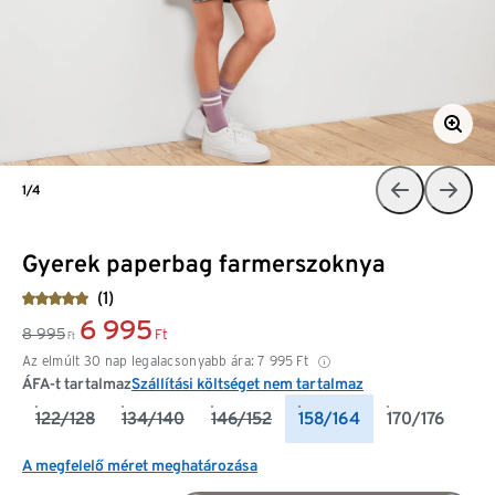
1/4
Gyerek paperbag farmerszoknya
(1)
6 995
8 995
Ft
Ft
Az elmúlt 30 nap legalacsonyabb ára:
7 995
Ft
ÁFA-t tartalmaz
Szállítási költséget nem tartalmaz
122/128
134/140
146/152
158/164
170/176
A megfelelő méret meghatározása