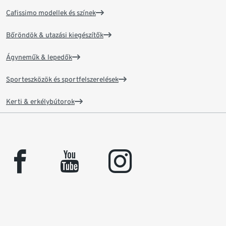
Cafissimo modellek és színek
Bőröndök & utazási kiegészítők
Ágyneműk & lepedők
Sporteszközök és sportfelszerelések
Kerti & erkélybútorok
facebook
youtube
instagram