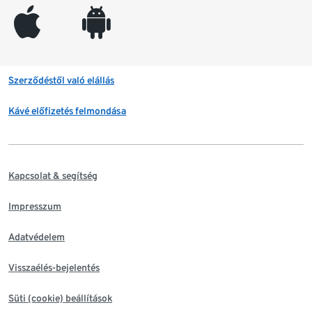
appleinc
android
Szerződéstől való elállás
Kávé előfizetés felmondása
Kapcsolat & segítség
Impresszum
Adatvédelem
Visszaélés-bejelentés
Süti (cookie) beállítások