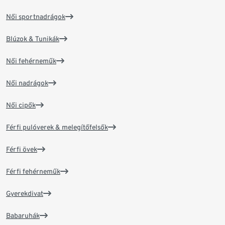
Női sportnadrágok
Blúzok & Tunikák
Női fehérneműk
Női nadrágok
Női cipők
Férfi pulóverek & melegítőfelsők
Férfi övek
Férfi fehérneműk
Gyerekdivat
Babaruhák