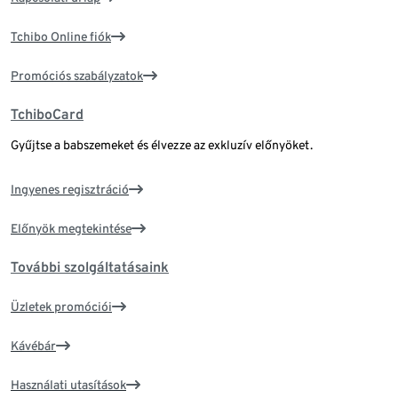
Tchibo Online fiók
Promóciós szabályzatok
TchiboCard
Gyűjtse a babszemeket és élvezze az exkluzív előnyöket.
Ingyenes regisztráció
Előnyök megtekintése
További szolgáltatásaink
Üzletek promóciói
Kávébár
Használati utasítások