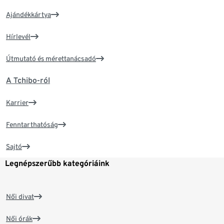
Ajándékkártya
Hírlevél
Útmutató és mérettanácsadó
A Tchibo-ról
Karrier
Fenntarthatóság
Sajtó
Legnépszerűbb kategóriáink
Női divat
Női órák