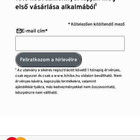
első vásárlása alkalmából¹
* Kötelezően kitöltendő mező
E-mail cím*
Feliratkozom a hírlevélre
¹ Az utalvány a sikeres regisztrációt követő 1 hónapig érvényes,
csak egyszer és csak a www.tchibo.hu oldalon beváltható. Nem
érvényes kávéra, kapszulás termékekre, valamint
ajándékkártyákra, más kedvezményekkel nem összevonható,
készpénzre nem váltható.