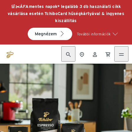
🛒✂️ÁFAmentes napok* legalább 3 db használati cikk
vásárlása esetén TchiboCard hűségkártyával & ingyenes
kiszállítás
Megnézem
További információk