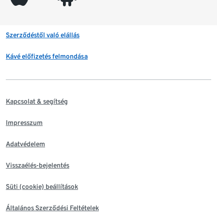
Szerződéstől való elállás
Kávé előfizetés felmondása
Kapcsolat & segítség
Impresszum
Adatvédelem
Visszaélés-bejelentés
Süti (cookie) beállítások
Általános Szerződési Feltételek