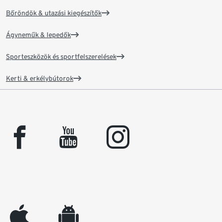
Bőröndök & utazási kiegészítők
Ágyneműk & lepedők
Sporteszközök és sportfelszerelések
Kerti & erkélybútorok
facebook
youtube
instagram
appleinc
android