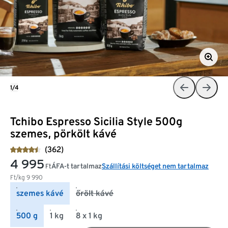
1/4
Tchibo Espresso Sicilia Style 500g
szemes, pörkölt kávé
(362)
4 995
ÁFA-t tartalmaz
Szállítási költséget nem tartalmaz
Ft
Ft/kg
9 990
szemes kávé
őrölt kávé
500 g
1 kg
8 x 1 kg