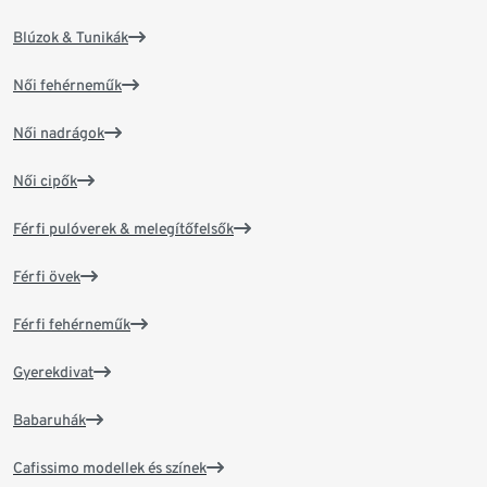
Blúzok & Tunikák
Női fehérneműk
Női nadrágok
Női cipők
Férfi pulóverek & melegítőfelsők
Férfi övek
Férfi fehérneműk
Gyerekdivat
Babaruhák
Cafissimo modellek és színek