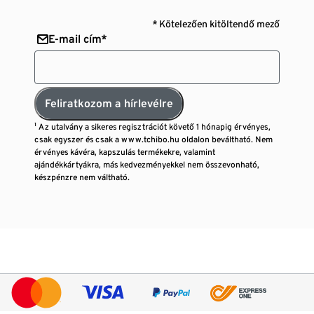
* Kötelezően kitöltendő mező
E-mail cím*
Feliratkozom a hírlevélre
¹ Az utalvány a sikeres regisztrációt követő 1 hónapig érvényes,
csak egyszer és csak a www.tchibo.hu oldalon beváltható. Nem
érvényes kávéra, kapszulás termékekre, valamint
ajándékkártyákra, más kedvezményekkel nem összevonható,
készpénzre nem váltható.