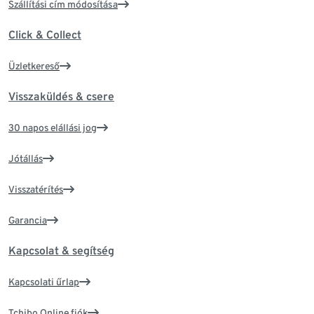
Szállítási cím módosítása
Click & Collect
Üzletkereső
Visszaküldés & csere
30 napos elállási jog
Jótállás
Visszatérítés
Garancia
Kapcsolat & segítség
Kapcsolati űrlap
Tchibo Online fiók