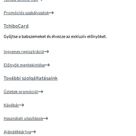
Promóciós szabályzatok
TchiboCard
Gyűjtse a babszemeket és élvezze az exkluzív előnyöket.
Ingyenes regisztráció
Előnyök megtekintése
További szolgáltatásaink
Üzletek promóciói
Kávébár
Használati utasítások
Ajándékkártya