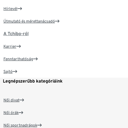
Hírlevél
Útmutató és mérettanácsadó
A Tchibo-ról
Karrier
Fenntarthatóság
Sajtó
Legnépszerűbb kategóriáink
Női divat
Női órák
Női sportnadrágok