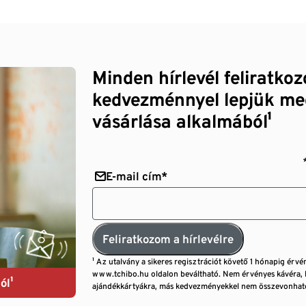
Minden hírlevél feliratko
kedvezménnyel lepjük me
vásárlása alkalmából¹
E-mail cím*
Feliratkozom a hírlevélre
¹ Az utalvány a sikeres regisztrációt követő 1 hónapig érvé
www.tchibo.hu oldalon beváltható. Nem érvényes kávéra, 
ól¹
ajándékkártyákra, más kedvezményekkel nem összevonható