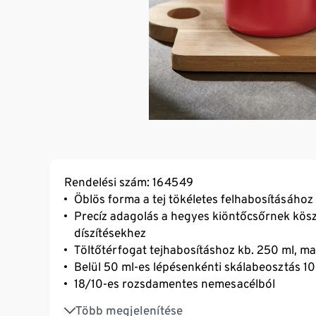
Rendelési szám: 164549
Öblös forma a tej tökéletes felhabosításához
Precíz adagolás a hegyes kiöntőcsőrnek kösz
díszítésekhez
Töltőtérfogat tejhabosításhoz kb. 250 ml, ma
Belül 50 ml-es lépésenkénti skálabeosztás 10
18/10-es rozsdamentes nemesacélból
Mosogatógépben tisztítható
Több megjelenítése