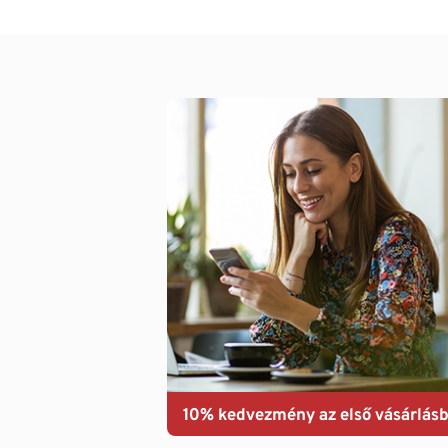
10% kedvezmény az első vásárlásb