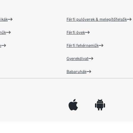
ikák
Férfi pulóverek & melegítőfelsők
műk
Férfi övek
k
Férfi fehérneműk
Gyerekdivat
Babaruhák
appleinc
android