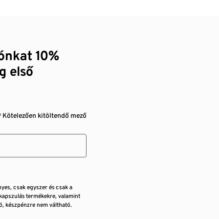
zónkat 10%
g első
* Kötelezően kitöltendő mező
nyes, csak egyszer és csak a
kapszulás termékekre, valamint
, készpénzre nem váltható.