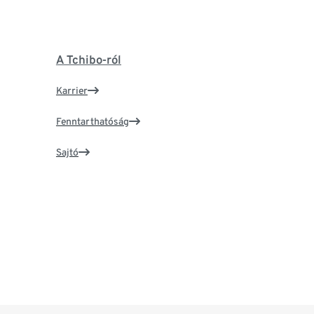
A Tchibo-ról
Karrier
Fenntarthatóság
Sajtó