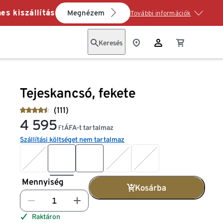
es kiszállítás
Megnézem
További információk
Keresés
Tejeskancsó, fekete
(111)
4 595
ÁFA-t tartalmaz
Ft
Szállítási költséget nem tartalmaz
Mennyiség
Kosárba
Raktáron