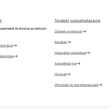
d
További szolgáltatásaink
bszemeket és élvezze az exkluzív
Üzletek promóciói
Kávébár
isztráció
Használati utasítások
tekintése
Ajándékkártya
Hírlevél
Útmutató és mérettanácsadó