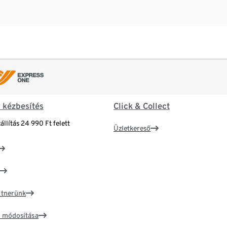
& kézbesítés
Click & Collect
állítás 24 990 Ft felett
Üzletkereső
artnerünk
ím módosítása