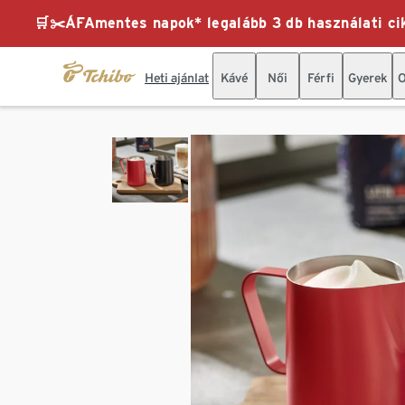
🛒✂️ÁFAmentes napok* legalább 3 db használati cik
Heti ajánlat
Kávé
Női
Férfi
Gyerek
O