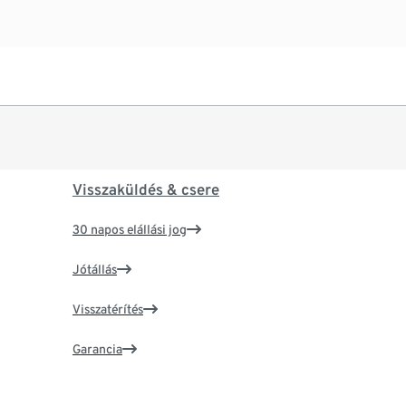
Visszaküldés & csere
30 napos elállási jog
Jótállás
Visszatérítés
Garancia