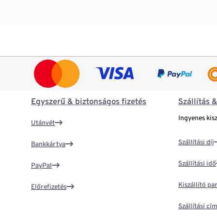
Egyszerű & biztonságos fizetés
Szállítás 
Ingyenes kisz
Utánvét
Szállítási díj
Bankkártya
Szállítási idő
PayPal
Kiszállító p
Előrefizetés
Szállítási c