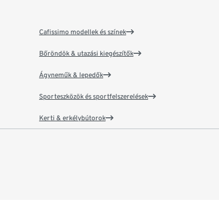
Cafissimo modellek és színek
Bőröndök & utazási kiegészítők
Ágyneműk & lepedők
Sporteszközök és sportfelszerelések
Kerti & erkélybútorok