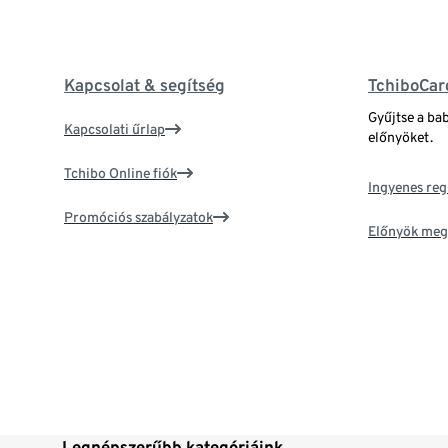
Kapcsolat & segítség
TchiboCar
Gyűjtse a ba
Kapcsolati űrlap
előnyöket.
Tchibo Online fiók
Ingyenes reg
Promóciós szabályzatok
Előnyök meg
Legnépszerűbb kategóriáink