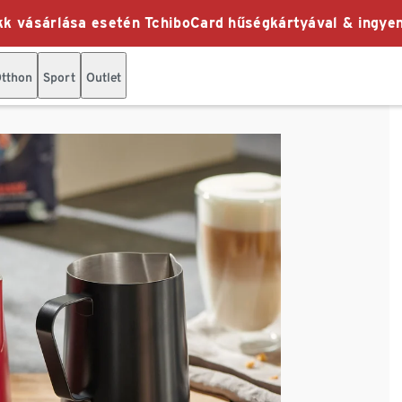
k vásárlása esetén TchiboCard hűségkártyával & ingyen
tthon
Sport
Outlet