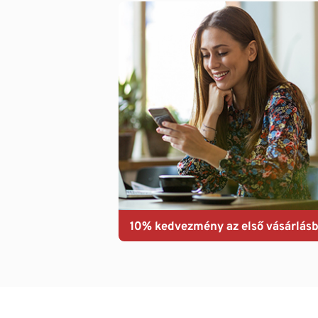
10% kedvezmény az első vásárlásb