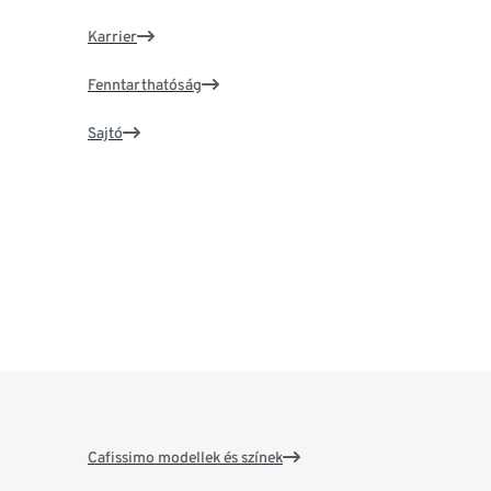
Karrier
Fenntarthatóság
Sajtó
Cafissimo modellek és színek