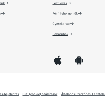
műk
Férfi övek
k
Férfi fehérneműk
Gyerekdivat
Babaruhák
appleinc
android
és-bejelentés
Süti (cookie) beállítások
Általános Szerződési Feltétele