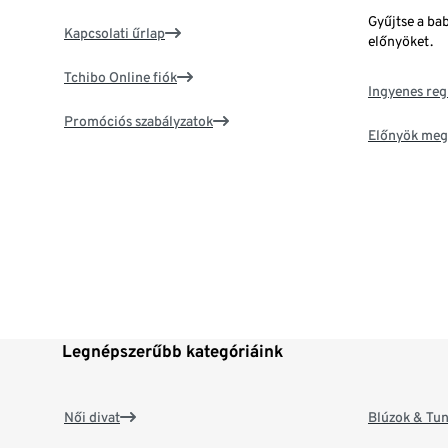
Gyűjtse a ba
Kapcsolati űrlap
előnyöket.
Tchibo Online fiók
Ingyenes reg
Promóciós szabályzatok
Előnyök meg
Legnépszerűbb kategóriáink
Női divat
Blúzok & Tun