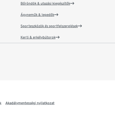
Bőröndök & utazási kiegészítők
Ágyneműk & lepedők
Sporteszközök és sportfelszerelések
Kerti & erkélybútorok
k
Akadálymentességi nyilatkozat