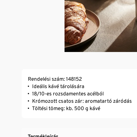
Rendelési szám: 148152
Ideális kávé tárolására
18/10-es rozsdamentes acélból
Krómozott csatos zár: aromatartó záródás
Töltési tömeg: kb. 500 g kávé
Termékleírás