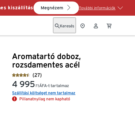
es kiszállítás
Megnézem
További információk
Keresés
Aromatartó doboz,
rozsdamentes acél
(27)
4 995
ÁFA-t tartalmaz
Ft
Szállítási költséget nem tartalmaz
Pillanatnyilag nem kapható