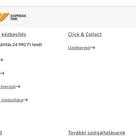
& kézbesítés
Click & Collect
állítás 24 990 Ft felett
Üzletkereső
artnerünk
ím módosítása
d
További szolgáltatásaink