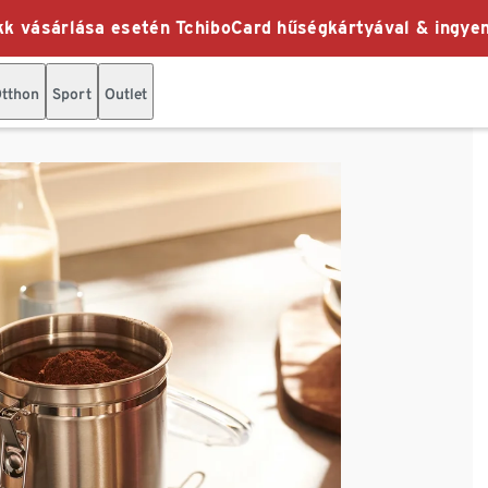
k vásárlása esetén TchiboCard hűségkártyával & ingyen
tthon
Sport
Outlet