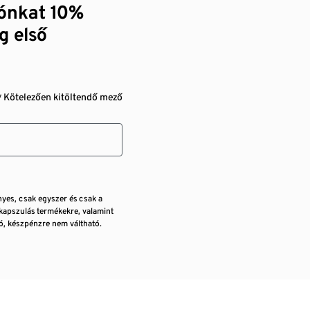
zónkat 10%
g első
* Kötelezően kitöltendő mező
nyes, csak egyszer és csak a
kapszulás termékekre, valamint
, készpénzre nem váltható.