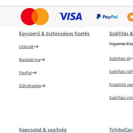
Egyszerű & biztonságos fizetés
Szállítás 
Ingyenes kisz
Utánvét
Szállítási díj
Bankkártya
Szállítási idő
PayPal
Kiszállító p
Előrefizetés
Szállítási c
Kapcsolat & segítség
TchiboCar