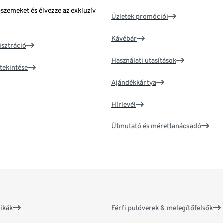
bszemeket és élvezze az exkluzív
Üzletek promóciói
Kávébár
isztráció
Használati utasítások
tekintése
Ajándékkártya
Hírlevél
Útmutató és mérettanácsadó
ikák
Férfi pulóverek & melegítőfelsők