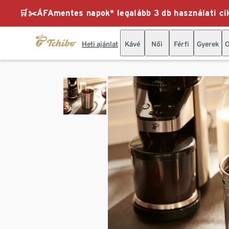
🛒✂️ÁFAmentes napok* legalább 3 db használati cik
Heti ajánlat
Kávé
Női
Férfi
Gyerek
O