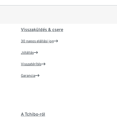
Visszaküldés & csere
30 napos elállási jog
Jótállás
Visszatérítés
Garancia
A Tchibo-ról