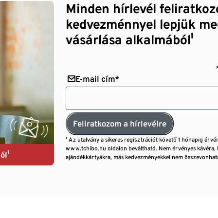
Minden hírlevél feliratko
kedvezménnyel lepjük me
vásárlása alkalmából¹
E-mail cím*
Feliratkozom a hírlevélre
¹ Az utalvány a sikeres regisztrációt követő 1 hónapig érvé
www.tchibo.hu oldalon beváltható. Nem érvényes kávéra, 
ól¹
ajándékkártyákra, más kedvezményekkel nem összevonható