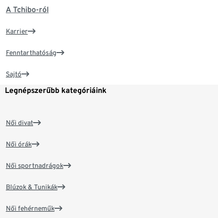
A Tchibo-ról
Karrier
Fenntarthatóság
Sajtó
Legnépszerűbb kategóriáink
Női divat
Női órák
Női sportnadrágok
Blúzok & Tunikák
Női fehérneműk