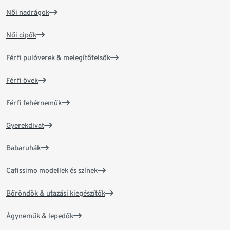
Női nadrágok
Női cipők
Férfi pulóverek & melegítőfelsők
Férfi övek
Férfi fehérneműk
Gyerekdivat
Babaruhák
Cafissimo modellek és színek
Bőröndök & utazási kiegészítők
Ágyneműk & lepedők