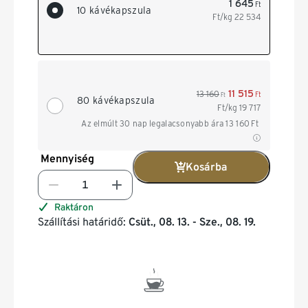
1 645
Ft
10 kávékapszula
Ft/kg
22 534
11 515
13 160
Ft
Ft
80 kávékapszula
Ft/kg
19 717
Az elmúlt 30 nap legalacsonyabb ára
13 160
Ft
Mennyiség
Kosárba
Raktáron
Szállítási határidő:
Csüt., 08. 13. - Sze., 08. 19.