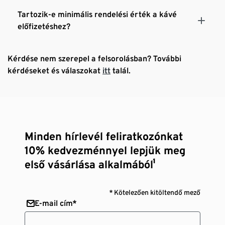
Tartozik-e minimális rendelési érték a kávé
előfizetéshez?
Kérdése nem szerepel a felsorolásban? További
kérdéseket és válaszokat
itt
talál.
Minden hírlevél feliratkozónkat
10% kedvezménnyel lepjük meg
első vásárlása alkalmából¹
* Kötelezően kitöltendő mező
E-mail cím*