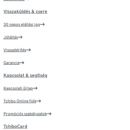
Visszaküldés & csere
30 napos elállási jog
Jótállás
Visszatérítés
Garancia
Kapcsolat & segítség
Kapcsolati űrlap
Tchibo Online fiók
Promóciós szabályzatok
TchiboCard