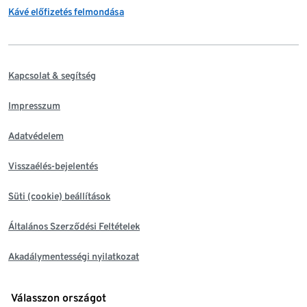
Kávé előfizetés felmondása
Kapcsolat & segítség
Impresszum
Adatvédelem
Visszaélés-bejelentés
Süti (cookie) beállítások
Általános Szerződési Feltételek
Akadálymentességi nyilatkozat
Válasszon országot