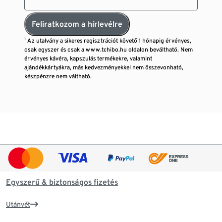
Feliratkozom a hírlevélre
¹ Az utalvány a sikeres regisztrációt követő 1 hónapig érvényes,
csak egyszer és csak a www.tchibo.hu oldalon beváltható. Nem
érvényes kávéra, kapszulás termékekre, valamint
ajándékkártyákra, más kedvezményekkel nem összevonható,
készpénzre nem váltható.
Egyszerű & biztonságos fizetés
Utánvét