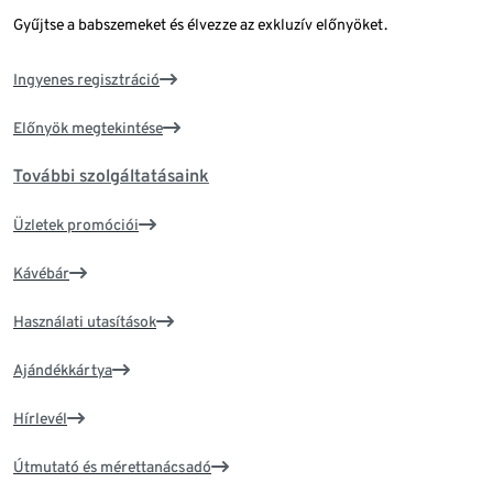
Gyűjtse a babszemeket és élvezze az exkluzív előnyöket.
Ingyenes regisztráció
Előnyök megtekintése
További szolgáltatásaink
Üzletek promóciói
Kávébár
Használati utasítások
Ajándékkártya
Hírlevél
Útmutató és mérettanácsadó