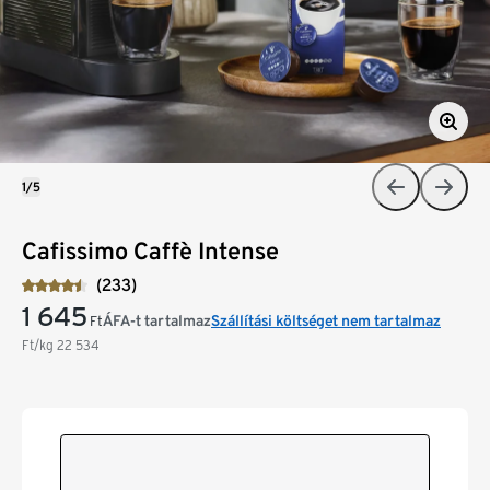
1/5
Cafissimo Caffè Intense
(233)
1 645
ÁFA-t tartalmaz
Szállítási költséget nem tartalmaz
Ft
Ft/kg
22 534