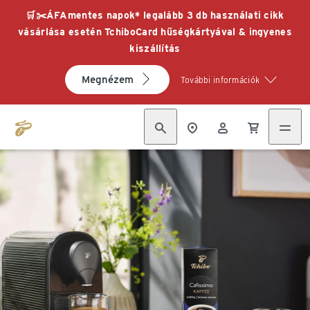
🛒✂️ÁFAmentes napok* legalább 3 db használati cikk
vásárlása esetén TchiboCard hűségkártyával & ingyenes
kiszállítás
Megnézem
További információk