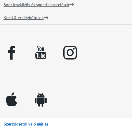
Sporteszközök és sportfelszerelések
Kerti & erkélybútorok
facebook
youtube
instagram
appleinc
android
Szerződéstől való elállás