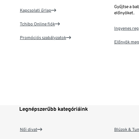
Gyűjtse a ba
Kapcsolati űrlap
előnyöket.
Tchibo Online fiók
Ingyenes reg
Promóciós szabályzatok
Előnyök meg
Legnépszerűbb kategóriáink
Női divat
Blúzok & Tun