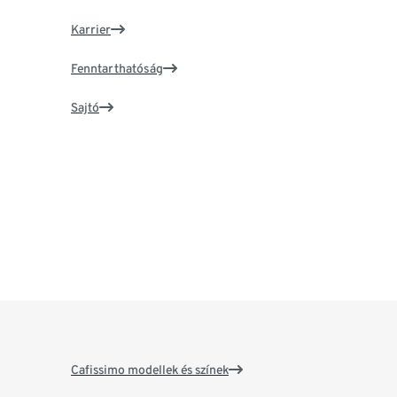
Karrier
Fenntarthatóság
Sajtó
Cafissimo modellek és színek