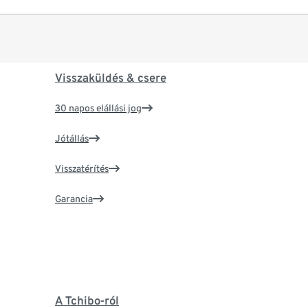
Visszaküldés & csere
30 napos elállási jog
Jótállás
Visszatérítés
Garancia
A Tchibo-ról