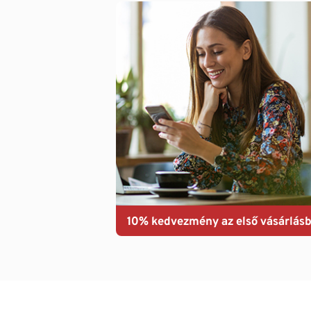
10% kedvezmény az első vásárlásb