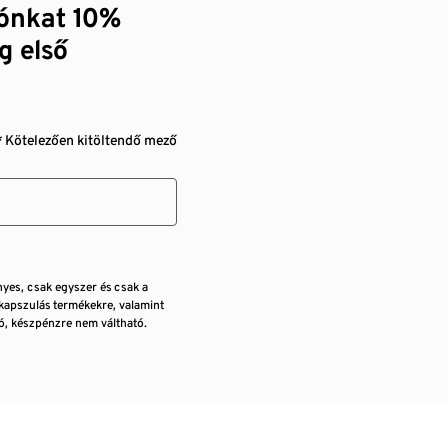
zónkat 10%
g első
* Kötelezően kitöltendő mező
nyes, csak egyszer és csak a
kapszulás termékekre, valamint
, készpénzre nem váltható.