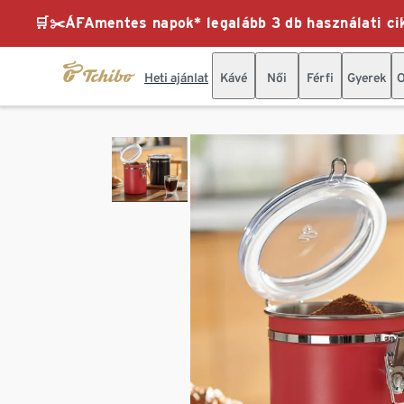
🛒✂️ÁFAmentes napok* legalább 3 db használati cik
Heti ajánlat
Kávé
Női
Férfi
Gyerek
O