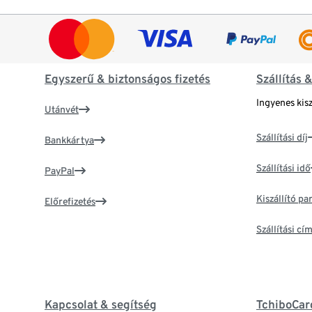
Egyszerű & biztonságos fizetés
Szállítás 
Ingyenes kisz
Utánvét
Szállítási díj
Bankkártya
Szállítási idő
PayPal
Kiszállító p
Előrefizetés
Szállítási c
Kapcsolat & segítség
TchiboCar