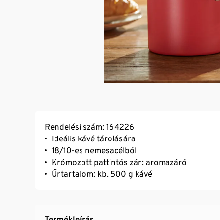
Rendelési szám: 164226
Ideális kávé tárolására
18/10-es nemesacélból
Krómozott pattintós zár: aromazáró
Űrtartalom: kb. 500 g kávé
Termékleírás