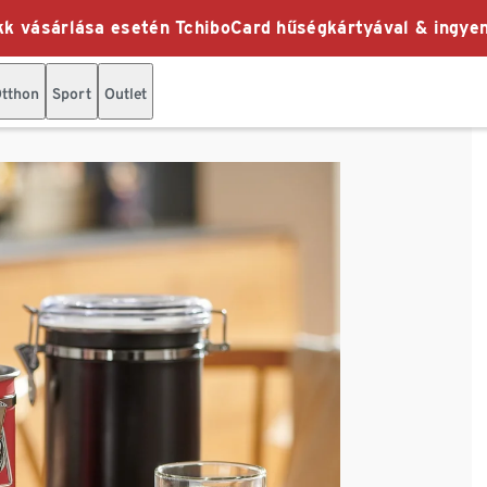
k vásárlása esetén TchiboCard hűségkártyával & ingyen
tthon
Sport
Outlet