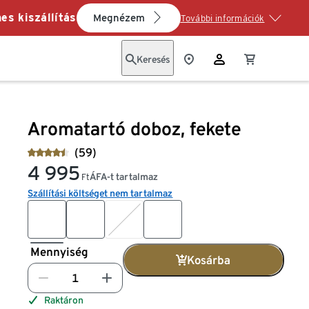
es kiszállítás
Megnézem
További információk
Keresés
Aromatartó doboz, fekete
(59)
4 995
ÁFA-t tartalmaz
Ft
Szállítási költséget nem tartalmaz
Mennyiség
Kosárba
Raktáron