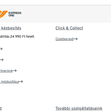
& kézbesítés
Click & Collect
állítás 24 990 Ft felett
Üzletkereső
artnerünk
ím módosítása
d
További szolgáltatásaink