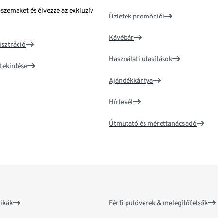
bszemeket és élvezze az exkluzív
Üzletek promóciói
Kávébár
isztráció
Használati utasítások
tekintése
Ajándékkártya
Hírlevél
Útmutató és mérettanácsadó
ikák
Férfi pulóverek & melegítőfelsők