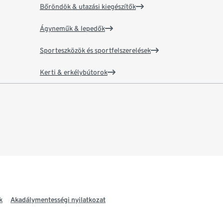
Bőröndök & utazási kiegészítők
Ágyneműk & lepedők
Sporteszközök és sportfelszerelések
Kerti & erkélybútorok
k
Akadálymentességi nyilatkozat