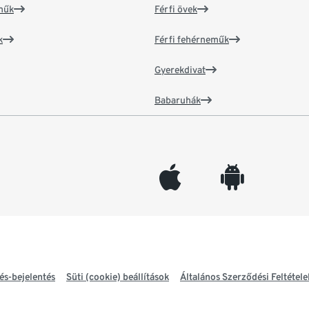
műk
Férfi övek
k
Férfi fehérneműk
Gyerekdivat
Babaruhák
appleinc
android
és-bejelentés
Süti (cookie) beállítások
Általános Szerződési Feltétele