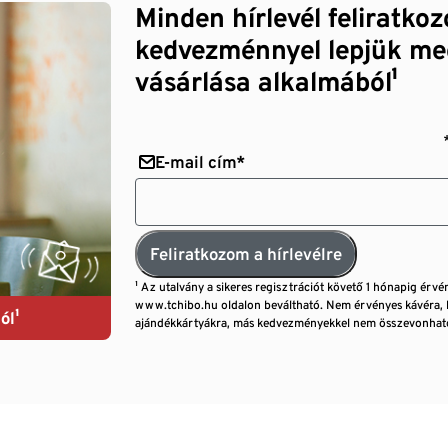
Minden hírlevél feliratko
kedvezménnyel lepjük me
vásárlása alkalmából¹
E-mail cím*
Feliratkozom a hírlevélre
¹ Az utalvány a sikeres regisztrációt követő 1 hónapig érvé
www.tchibo.hu oldalon beváltható. Nem érvényes kávéra, 
ól¹
ajándékkártyákra, más kedvezményekkel nem összevonható