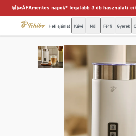
🛒✂️ÁFAmentes napok* legalább 3 db használati cik
Heti ajánlat
Kávé
Női
Férfi
Gyerek
O