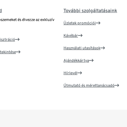
d
További szolgáltatásaink
bszemeket és élvezze az exkluzív
Üzletek promóciói
Kávébár
isztráció
Használati utasítások
tekintése
Ajándékkártya
Hírlevél
Útmutató és mérettanácsadó