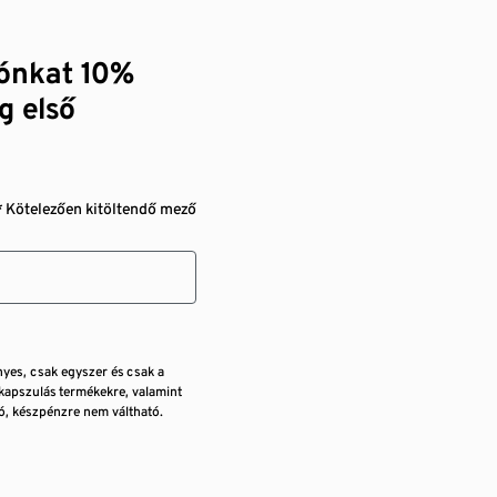
zónkat 10%
g első
* Kötelezően kitöltendő mező
nyes, csak egyszer és csak a
kapszulás termékekre, valamint
, készpénzre nem váltható.