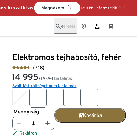
es kiszállítás
Megnézem
További információk
Keresés
Elektromos tejhabosító, fehér
(718)
14 995
ÁFA-t tartalmaz
Ft
Szállítási költséget nem tartalmaz
Mennyiség
Kosárba
Raktáron