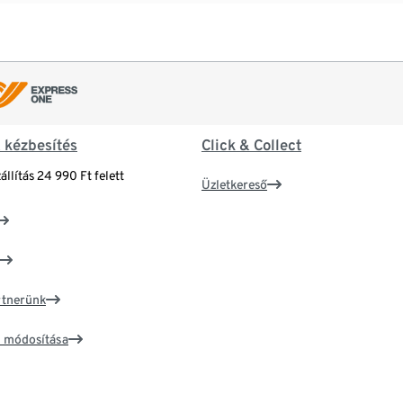
& kézbesítés
Click & Collect
állítás 24 990 Ft felett
Üzletkereső
artnerünk
ím módosítása