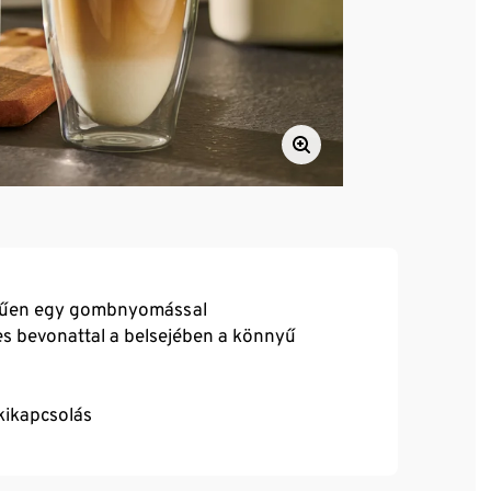
zerűen egy gombnyomással
s bevonattal a belsejében a könnyű
kikapcsolás