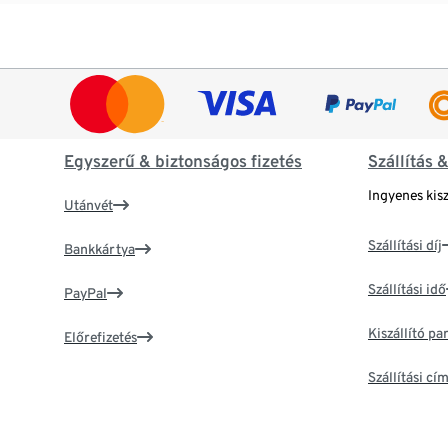
Egyszerű & biztonságos fizetés
Szállítás 
Ingyenes kisz
Utánvét
Szállítási díj
Bankkártya
Szállítási idő
PayPal
Kiszállító p
Előrefizetés
Szállítási c