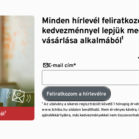
Minden hírlevél feliratko
kedvezménnyel lepjük me
vásárlása alkalmából¹
E-mail cím*
Feliratkozom a hírlevélre
¹ Az utalvány a sikeres regisztrációt követő 1 hónapig érvé
www.tchibo.hu oldalon beváltható. Nem érvényes kávéra, 
ól¹
ajándékkártyákra, más kedvezményekkel nem összevonható