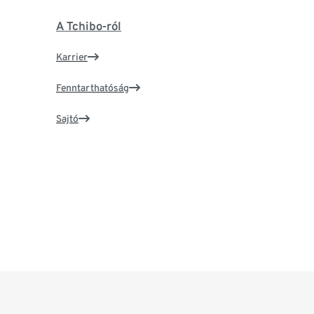
A Tchibo-ról
Karrier
Fenntarthatóság
Sajtó