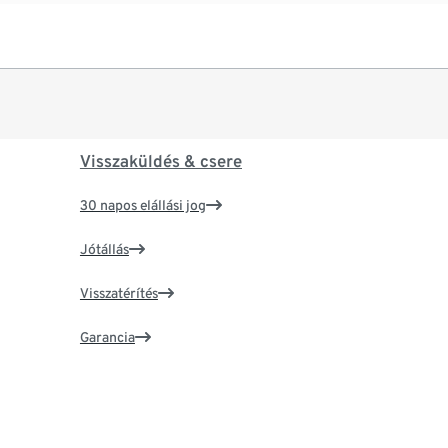
Visszaküldés & csere
30 napos elállási jog
Jótállás
Visszatérítés
Garancia