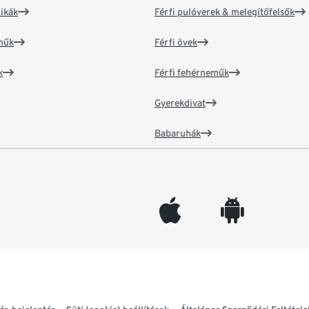
ikák
Férfi pulóverek & melegítőfelsők
műk
Férfi övek
k
Férfi fehérneműk
Gyerekdivat
Babaruhák
appleinc
android