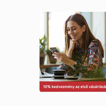
10% kedvezmény az első vásárlásb