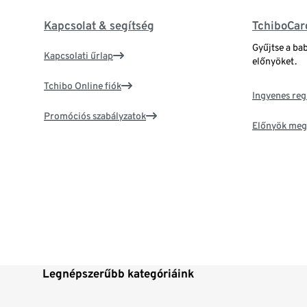
Kapcsolat & segítség
TchiboCar
Gyűjtse a ba
Kapcsolati űrlap
előnyöket.
Tchibo Online fiók
Ingyenes reg
Promóciós szabályzatok
Előnyök meg
Legnépszerűbb kategóriáink