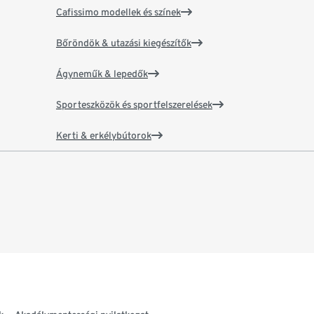
Cafissimo modellek és színek
Bőröndök & utazási kiegészítők
Ágyneműk & lepedők
Sporteszközök és sportfelszerelések
Kerti & erkélybútorok