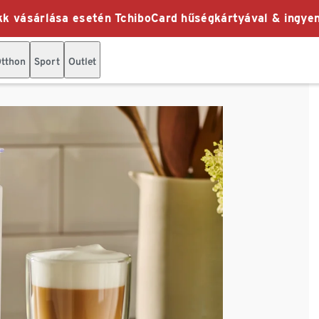
k vásárlása esetén TchiboCard hűségkártyával & ingyen
tthon
Sport
Outlet