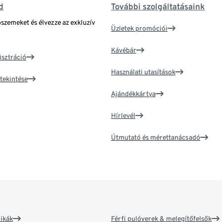
d
További szolgáltatásaink
bszemeket és élvezze az exkluzív
Üzletek promóciói
Kávébár
isztráció
Használati utasítások
tekintése
Ajándékkártya
Hírlevél
Útmutató és mérettanácsadó
ikák
Férfi pulóverek & melegítőfelsők