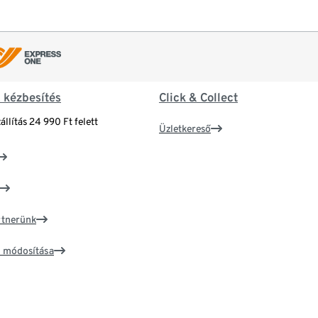
& kézbesítés
Click & Collect
állítás 24 990 Ft felett
Üzletkereső
artnerünk
ím módosítása