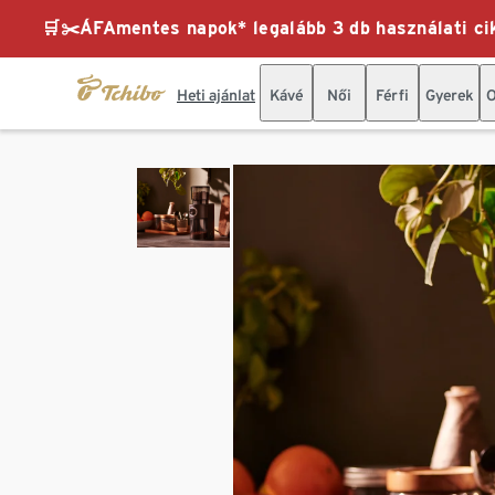
🛒✂️ÁFAmentes napok* legalább 3 db használati cik
Heti ajánlat
Kávé
Női
Férfi
Gyerek
O