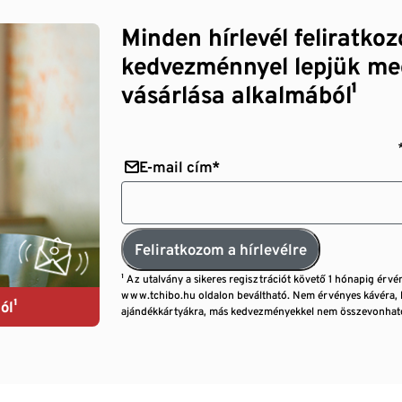
Minden hírlevél feliratko
kedvezménnyel lepjük me
vásárlása alkalmából¹
E-mail cím*
Feliratkozom a hírlevélre
¹ Az utalvány a sikeres regisztrációt követő 1 hónapig érvé
www.tchibo.hu oldalon beváltható. Nem érvényes kávéra, 
ól¹
ajándékkártyákra, más kedvezményekkel nem összevonható