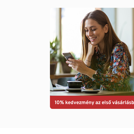
10% kedvezmény az első vásárlásb