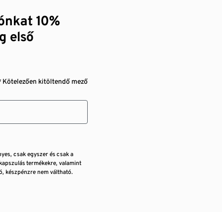
zónkat 10%
g első
* Kötelezően kitöltendő mező
nyes, csak egyszer és csak a
kapszulás termékekre, valamint
, készpénzre nem váltható.