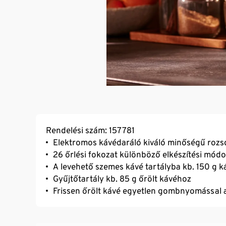
Rendelési szám: 157781
Elektromos kávédaráló kiváló minőségű rozs
26 őrlési fokozat különböző elkészítési mód
A levehető szemes kávé tartályba kb. 150 g 
Gyűjtőtartály kb. 85 g őrölt kávéhoz
Frissen őrölt kávé egyetlen gombnyomással 