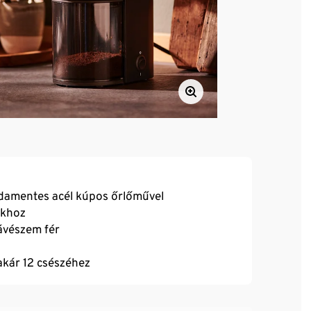
damentes acél kúpos őrlőművel
okhoz
kávészem fér
akár 12 csészéhez