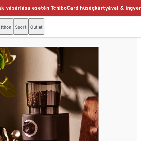
k vásárlása esetén TchiboCard hűségkártyával & ingyen
tthon
Sport
Outlet