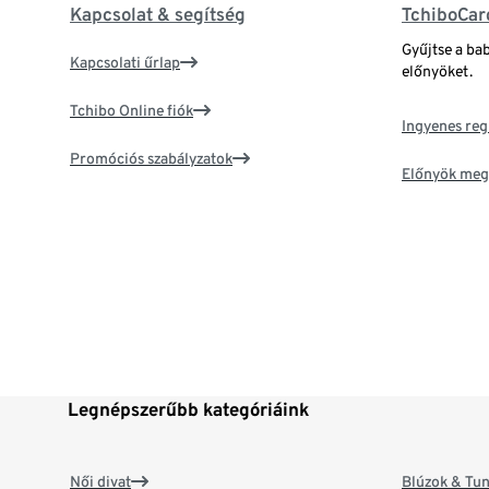
Kapcsolat & segítség
TchiboCar
Gyűjtse a ba
Kapcsolati űrlap
előnyöket.
Tchibo Online fiók
Ingyenes reg
Promóciós szabályzatok
Előnyök meg
Legnépszerűbb kategóriáink
Női divat
Blúzok & Tun