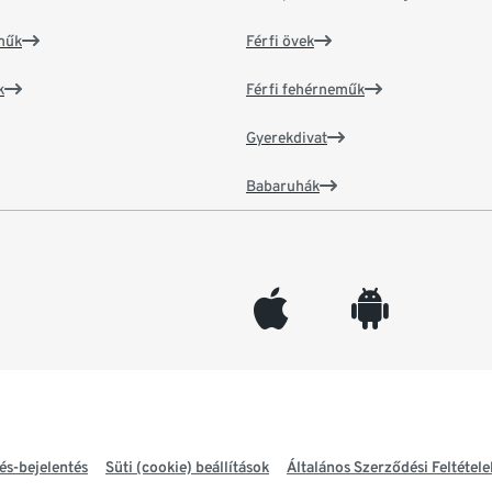
műk
Férfi övek
k
Férfi fehérneműk
Gyerekdivat
Babaruhák
appleinc
android
és-bejelentés
Süti (cookie) beállítások
Általános Szerződési Feltétele