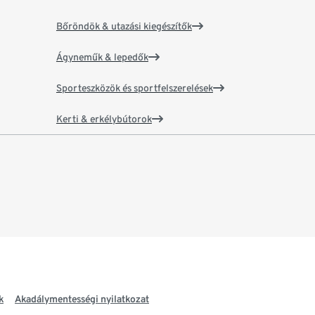
Bőröndök & utazási kiegészítők
Ágyneműk & lepedők
Sporteszközök és sportfelszerelések
Kerti & erkélybútorok
k
Akadálymentességi nyilatkozat