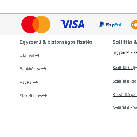
Egyszerű & biztonságos fizetés
Szállítás 
Ingyenes kisz
Utánvét
Szállítási díj
Bankkártya
Szállítási idő
PayPal
Kiszállító p
Előrefizetés
Szállítási c