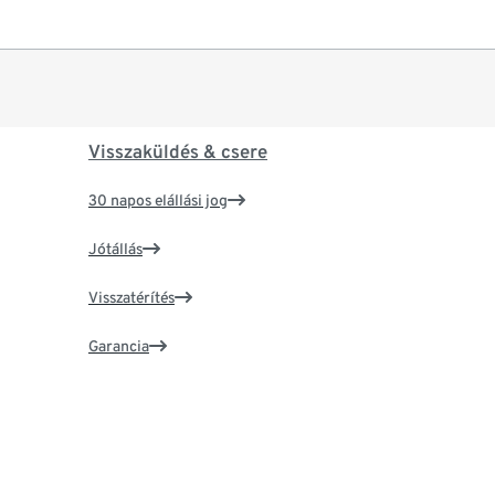
Visszaküldés & csere
30 napos elállási jog
Jótállás
Visszatérítés
Garancia