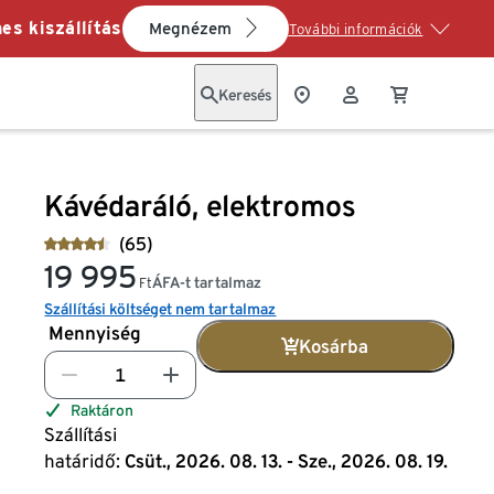
es kiszállítás
Megnézem
További információk
Keresés
Kávédaráló, elektromos
(65)
19 995
ÁFA-t tartalmaz
Ft
Szállítási költséget nem tartalmaz
Mennyiség
Kosárba
Raktáron
Szállítási
határidő:
Csüt., 2026. 08. 13. - Sze., 2026. 08. 19.