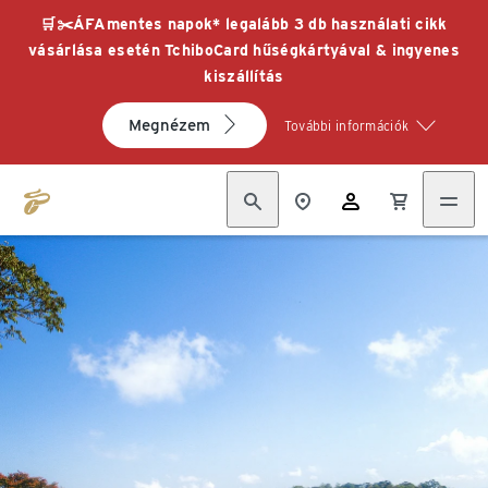
🛒✂️ÁFAmentes napok* legalább 3 db használati cikk
vásárlása esetén TchiboCard hűségkártyával & ingyenes
kiszállítás
Megnézem
További információk