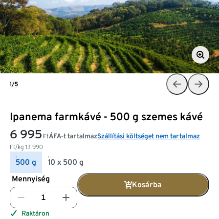
1/5
Ipanema farmkávé - 500 g szemes kávé
6 995
ÁFA-t tartalmaz
Szállítási költséget nem tartalmaz
Ft
Ft/kg
13 990
500 g
10 x 500 g
Mennyiség
Kosárba
Raktáron