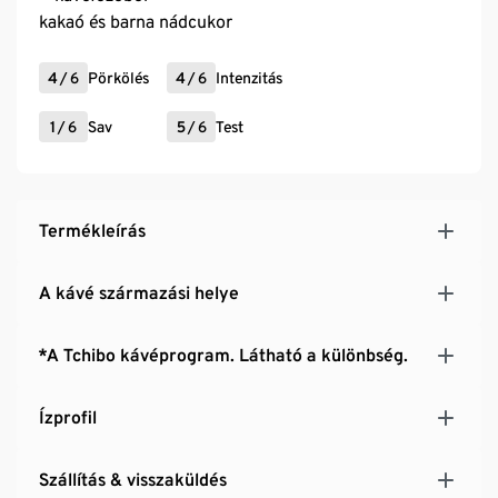
kakaó és barna nádcukor
4
/
6
Pörkölés
4
/
6
Intenzitás
1
/
6
Sav
5
/
6
Test
Termékleírás
A kávé származási helye
*A Tchibo kávéprogram. Látható a különbség.
Ízprofil
Szállítás & visszaküldés