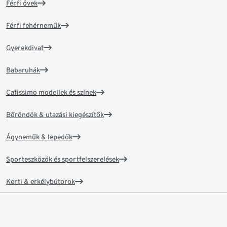
Férfi övek
Férfi fehérneműk
Gyerekdivat
Babaruhák
Cafissimo modellek és színek
Bőröndök & utazási kiegészítők
Ágyneműk & lepedők
Sporteszközök és sportfelszerelések
Kerti & erkélybútorok