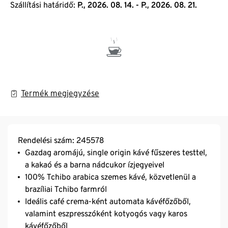
Szállítási határidő:
P., 2026. 08. 14. - P., 2026. 08. 21.
Termék megjegyzése
Rendelési szám: 245578
Gazdag aromájú, single origin kávé fűszeres testtel,
a kakaó és a barna nádcukor ízjegyeivel
100% Tchibo arabica szemes kávé, közvetlenül a
brazíliai Tchibo farmról
Ideális café crema-ként automata kávéfőzőből,
valamint eszpresszóként kotyogós vagy karos
kávéfőzőből