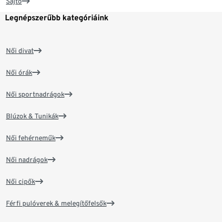
Sajtó
Legnépszerűbb kategóriáink
Női divat
Női órák
Női sportnadrágok
Blúzok & Tunikák
Női fehérneműk
Női nadrágok
Női cipők
Férfi pulóverek & melegítőfelsők