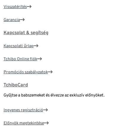
Visszatérítés
Garancia
Kapcsolat & segítség
Kapcsolati űrlap
Tchibo Online fiók
Promóciós szabályzatok
TchiboCard
Gyűjtse a babszemeket és élvezze az exkluzív előnyöket.
Ingyenes regisztráció
Előnyök megtekintése