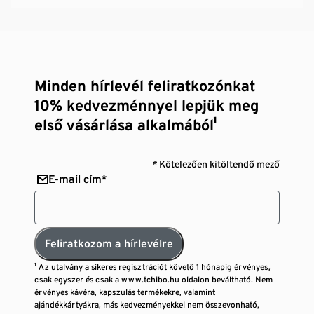
Minden hírlevél feliratkozónkat
10% kedvezménnyel lepjük meg
első vásárlása alkalmából¹
* Kötelezően kitöltendő mező
E-mail cím*
Feliratkozom a hírlevélre
¹ Az utalvány a sikeres regisztrációt követő 1 hónapig érvényes,
csak egyszer és csak a www.tchibo.hu oldalon beváltható. Nem
érvényes kávéra, kapszulás termékekre, valamint
ajándékkártyákra, más kedvezményekkel nem összevonható,