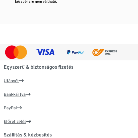
készpénzre nem váltható.
Egyszerű & biztonságos fizetés
Utánvét
Bankkártya
PayPal
Előrefizetés
Szállítás & kézbesítés