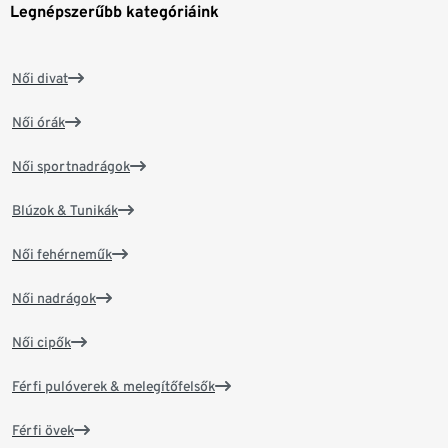
Legnépszerűbb kategóriáink
Női divat
Női órák
Női sportnadrágok
Blúzok & Tunikák
Női fehérneműk
Női nadrágok
Női cipők
Férfi pulóverek & melegítőfelsők
Férfi övek