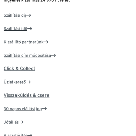
Ingyenes kiszállítás 24 990 Ft felett
Szállítási díj
Szállítási idő
Kiszállító partnerünk
Szállítási cím módosítása
Click & Collect
Üzletkereső
Visszaküldés & csere
30 napos elállási jog
Jótállás
Visszatérítés