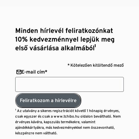
Minden hírlevél feliratkozónkat
10% kedvezménnyel lepjük meg
első vásárlása alkalmából¹
* Kötelezően kitöltendő mező
E-mail cím*
Feliratkozom a hírlevélre
¹ Az utalvány a sikeres regisztrációt követő 1 hónapig érvényes,
csak egyszer és csak a www.tchibo.hu oldalon beváltható. Nem
érvényes kávéra, kapszulás termékekre, valamint
ajándékkártyákra, más kedvezményekkel nem összevonható,
készpénzre nem váltható.