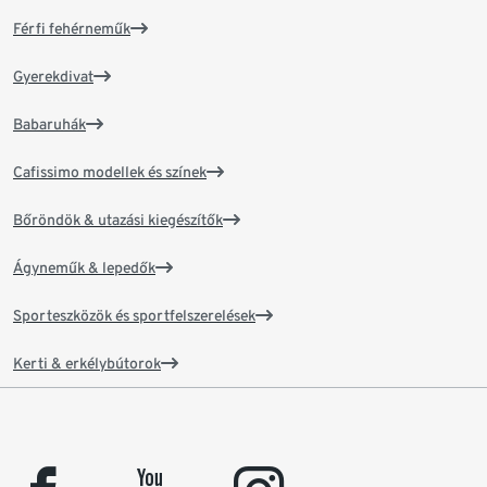
Férfi fehérneműk
Gyerekdivat
Babaruhák
Cafissimo modellek és színek
Bőröndök & utazási kiegészítők
Ágyneműk & lepedők
Sporteszközök és sportfelszerelések
Kerti & erkélybútorok