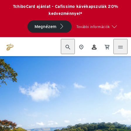
TchiboCard ajánlat - Cafissimo kávékapszulák 20%
kedvezménnyel*
Megnézem
További információk