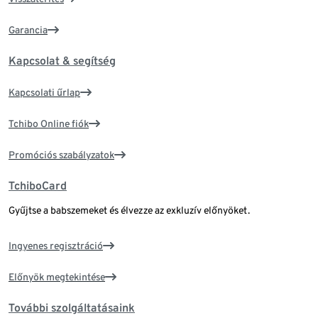
Garancia
Kapcsolat & segítség
Kapcsolati űrlap
Tchibo Online fiók
Promóciós szabályzatok
TchiboCard
Gyűjtse a babszemeket és élvezze az exkluzív előnyöket.
Ingyenes regisztráció
Előnyök megtekintése
További szolgáltatásaink