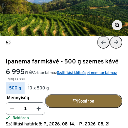
1/5
Ipanema farmkávé - 500 g szemes kávé
6 995
ÁFA-t tartalmaz
Szállítási költséget nem tartalmaz
Ft
Ft/kg
13 990
500 g
10 x 500 g
Mennyiség
Kosárba
Raktáron
Szállítási határidő:
P., 2026. 08. 14. - P., 2026. 08. 21.