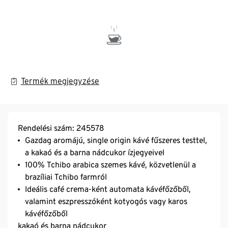
Termék megjegyzése
Rendelési szám: 245578
Gazdag aromájú, single origin kávé fűszeres testtel,
a kakaó és a barna nádcukor ízjegyeivel
100% Tchibo arabica szemes kávé, közvetlenül a
brazíliai Tchibo farmról
Ideális café crema-ként automata kávéfőzőből,
valamint eszpresszóként kotyogós vagy karos
kávéfőzőből
kakaó és barna nádcukor