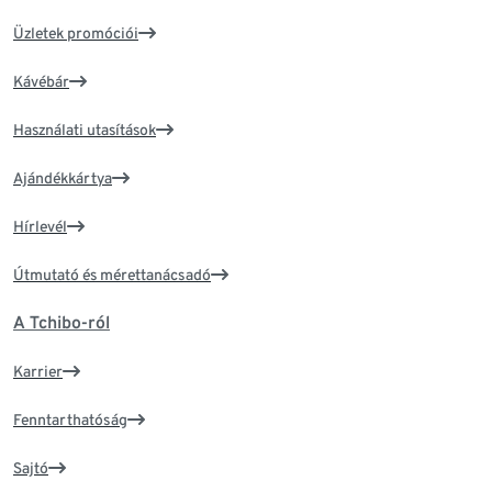
Üzletek promóciói
Kávébár
Használati utasítások
Ajándékkártya
Hírlevél
Útmutató és mérettanácsadó
A Tchibo-ról
Karrier
Fenntarthatóság
Sajtó