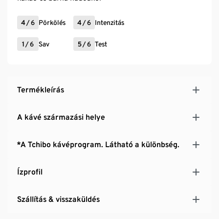
4
/
6
Pörkölés
4
/
6
Intenzitás
1
/
6
Sav
5
/
6
Test
Termékleírás
A kávé származási helye
*A Tchibo kávéprogram. Látható a különbség.
Ízprofil
Szállítás & visszaküldés