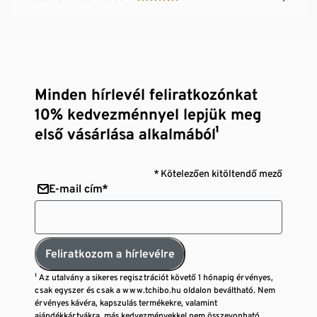
Minden hírlevél feliratkozónkat
10% kedvezménnyel lepjük meg
első vásárlása alkalmából¹
* Kötelezően kitöltendő mező
E-mail cím*
Feliratkozom a hírlevélre
¹ Az utalvány a sikeres regisztrációt követő 1 hónapig érvényes,
csak egyszer és csak a www.tchibo.hu oldalon beváltható. Nem
érvényes kávéra, kapszulás termékekre, valamint
ajándékkártyákra, más kedvezményekkel nem összevonható,