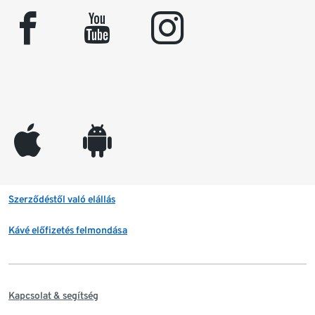
facebook
youtube
instagram
appleinc
android
Szerződéstől való elállás
Kávé előfizetés felmondása
Kapcsolat & segítség