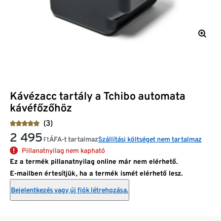
Kávézacc tartály a Tchibo automata
kávéfőzőhöz
(3)
2 495
ÁFA-t tartalmaz
Szállítási költséget nem tartalmaz
Ft
Pillanatnyilag nem kapható
Ez a termék pillanatnyilag online már nem elérhető.
E-mailben értesítjük, ha a termék ismét elérhető lesz.
Bejelentkezés vagy új fiók létrehozása.