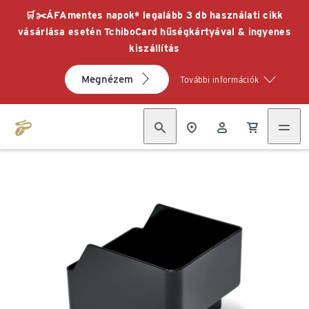
🛒✂️ÁFAmentes napok* legalább 3 db használati cikk
vásárlása esetén TchiboCard hűségkártyával & ingyenes
kiszállítás
Megnézem
További információk