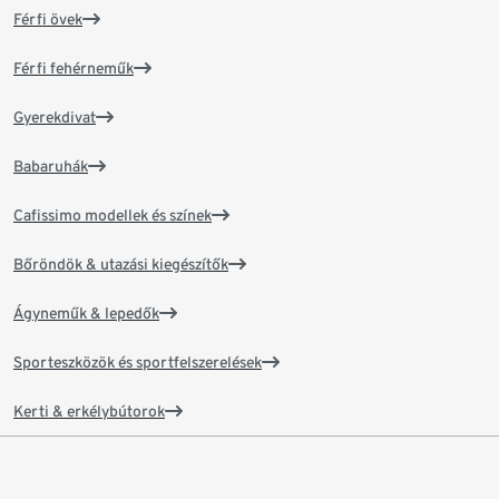
Férfi övek
Férfi fehérneműk
Gyerekdivat
Babaruhák
Cafissimo modellek és színek
Bőröndök & utazási kiegészítők
Ágyneműk & lepedők
Sporteszközök és sportfelszerelések
Kerti & erkélybútorok