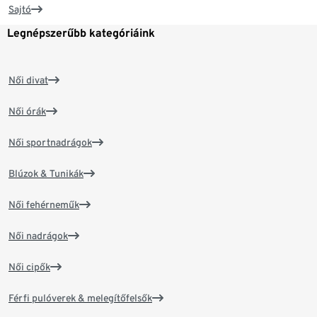
Sajtó
Legnépszerűbb kategóriáink
Női divat
Női órák
Női sportnadrágok
Blúzok & Tunikák
Női fehérneműk
Női nadrágok
Női cipők
Férfi pulóverek & melegítőfelsők