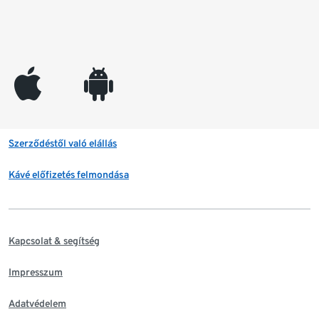
appleinc
android
Szerződéstől való elállás
Kávé előfizetés felmondása
Kapcsolat & segítség
Impresszum
Adatvédelem