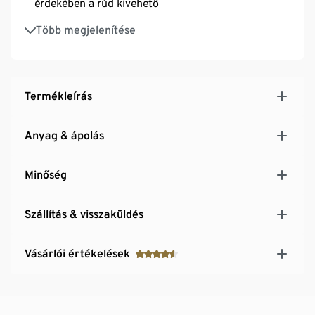
érdekében a rúd kivehető
Mosogatógépben nem tisztítható
Több megjelenítése
Termékleírás
Anyag & ápolás
Minőség
Szállítás & visszaküldés
Vásárlói értékelések