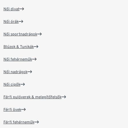
Női divat
Női órák
Női sportnadrágok
Blúzok & Tunikák
Női fehérneműk
Női nadrágok
Női cipők
Férfi pulóverek & melegítőfelsők
Férfi övek
Férfi fehérneműk