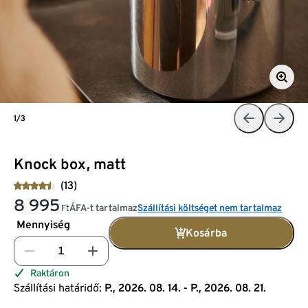
1/3
Knock box, matt
(13)
8 995
ÁFA-t tartalmaz
Szállítási költséget nem tartalmaz
Ft
Mennyiség
Kosárba
Raktáron
Szállítási határidő:
P., 2026. 08. 14. - P., 2026. 08. 21.