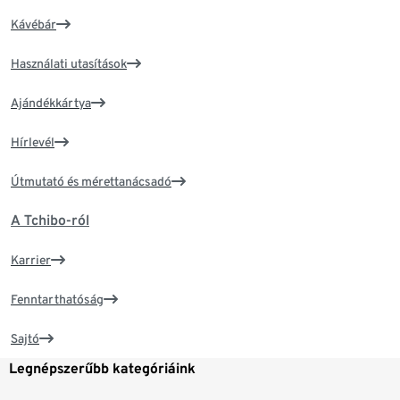
Kávébár
Használati utasítások
Ajándékkártya
Hírlevél
Útmutató és mérettanácsadó
A Tchibo-ról
Karrier
Fenntarthatóság
Sajtó
Legnépszerűbb kategóriáink