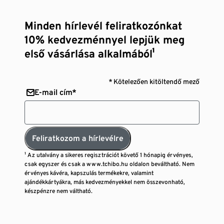
Minden hírlevél feliratkozónkat
10% kedvezménnyel lepjük meg
első vásárlása alkalmából¹
* Kötelezően kitöltendő mező
E-mail cím*
Feliratkozom a hírlevélre
¹ Az utalvány a sikeres regisztrációt követő 1 hónapig érvényes,
csak egyszer és csak a www.tchibo.hu oldalon beváltható. Nem
érvényes kávéra, kapszulás termékekre, valamint
ajándékkártyákra, más kedvezményekkel nem összevonható,
készpénzre nem váltható.