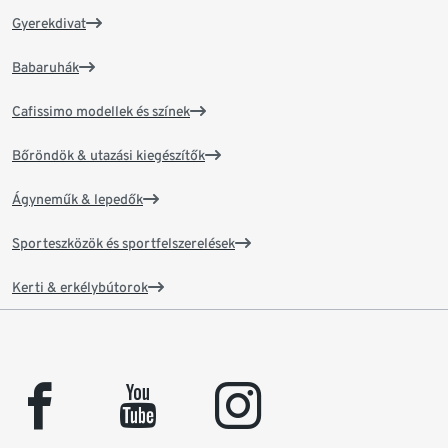
Gyerekdivat
Babaruhák
Cafissimo modellek és színek
Bőröndök & utazási kiegészítők
Ágyneműk & lepedők
Sporteszközök és sportfelszerelések
Kerti & erkélybútorok
facebook
youtube
instagram