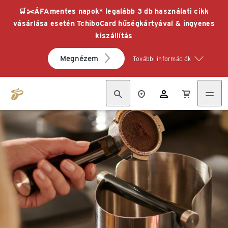
🛒✂️ÁFAmentes napok* legalább 3 db használati cikk
vásárlása esetén TchiboCard hűségkártyával & ingyenes
kiszállítás
Megnézem
További információk