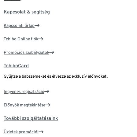
Kapcsolat & segítség
Kapcsolati űrlap
Tchibo Online fiók
Promóciós szabályzatok
TchiboCard
Gyűjtse a babszemeket és élvezze az exkluzív előnyöket.
Ingyenes regisztráció
Előnyök megtekintése
További szolgáltatásaink
Üzletek promóciói