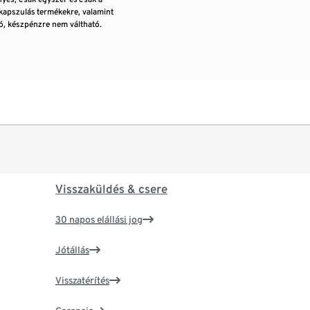
kapszulás termékekre, valamint
, készpénzre nem váltható.
Visszaküldés & csere
30 napos elállási jog
Jótállás
Visszatérítés