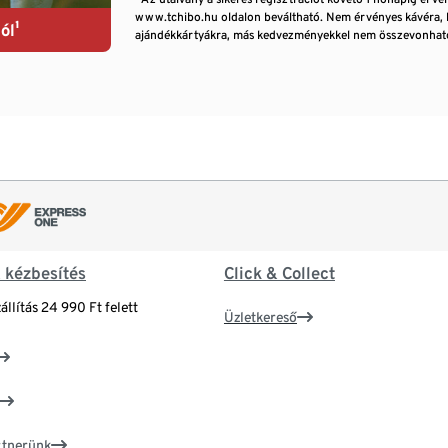
www.tchibo.hu oldalon beváltható. Nem érvényes kávéra, 
ól¹
ajándékkártyákra, más kedvezményekkel nem összevonható
& kézbesítés
Click & Collect
állítás 24 990 Ft felett
Üzletkereső
artnerünk