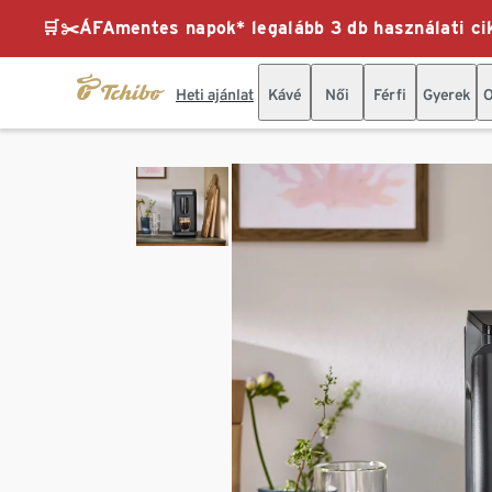
🛒✂️ÁFAmentes napok* legalább 3 db használati cik
Heti ajánlat
Kávé
Női
Férfi
Gyerek
O