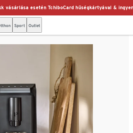
k vásárlása esetén TchiboCard hűségkártyával & ingyen
tthon
Sport
Outlet