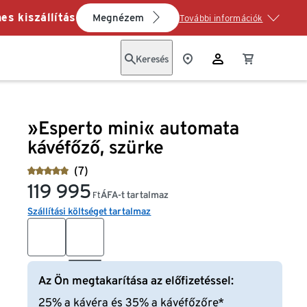
es kiszállítás
Megnézem
További információk
Keresés
»Esperto mini« automata
kávéfőző, szürke
(7)
119 995
ÁFA-t tartalmaz
Ft
Szállítási költséget tartalmaz
Az Ön megtakarítása az előfizetéssel:
25% a kávéra és 35% a kávéfőzőre*