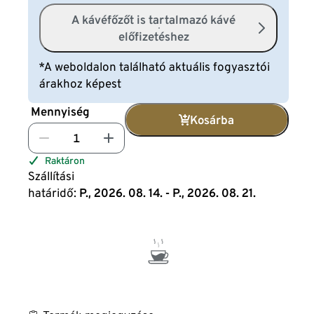
A kávéfőzőt is tartalmazó kávé
előfizetéshez
*A weboldalon található aktuális fogyasztói
árakhoz képest
Mennyiség
Kosárba
Raktáron
Szállítási
határidő:
P., 2026. 08. 14. - P., 2026. 08. 21.