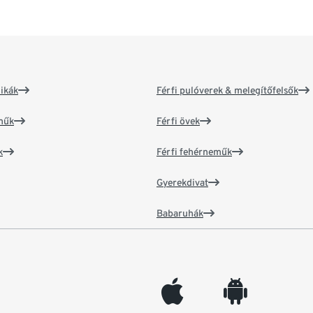
ikák
Férfi pulóverek & melegítőfelsők
műk
Férfi övek
k
Férfi fehérneműk
Gyerekdivat
Babaruhák
appleinc
android