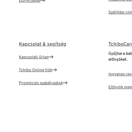
Előrefizetés
Szállítási c
Kapcsolat & segítség
TchiboCar
Gyűjtse a ba
Kapcsolati űrlap
előnyöket.
Tchibo Online fiók
Ingyenes reg
Promóciós szabályzatok
Előnyök meg