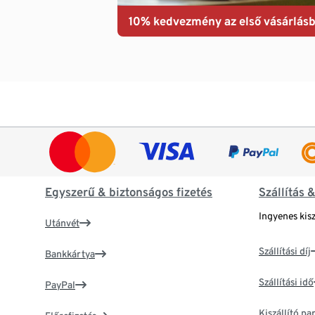
10% kedvezmény az első vásárlásb
Egyszerű & biztonságos fizetés
Szállítás 
Ingyenes kisz
Utánvét
Szállítási díj
Bankkártya
Szállítási idő
PayPal
Kiszállító p