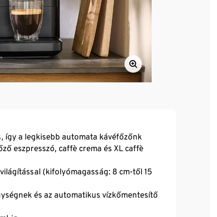
, így a legkisebb automata kávéfőzőnk
ző eszpresszó, caffè crema és XL caffè
ilágítással (kifolyómagasság: 8 cm-től 15
gységnek és az automatikus vízkőmentesítő