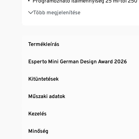
Programozható italmennyiség 25 ml-től 250 
1,1 literes víztartály, szabadon hozzáférhető 
Több megjelenítése
felsőszekrények alatt
Digitális használati útmutató szervizhez és s
Állítható kávéerősség az Intense+ technoló
Különösen nagy élvezet az XL caffè crema 
Termékleírás
Esperto Mini German Design Award 2026
Kitüntetések
Műszaki adatok
Kezelés
Minőség