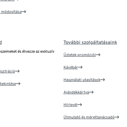
ím módosítása
d
További szolgáltatásaink
bszemeket és élvezze az exkluzív
Üzletek promóciói
Kávébár
isztráció
Használati utasítások
tekintése
Ajándékkártya
Hírlevél
Útmutató és mérettanácsadó