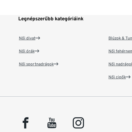
Legnépszerűbb kategóriáink
Női divat
Blúzok & Tun
Női órák
Női fehérne
Női sportnadrágok
Női nadrágo
Női cipők
facebook
youtube
instagram