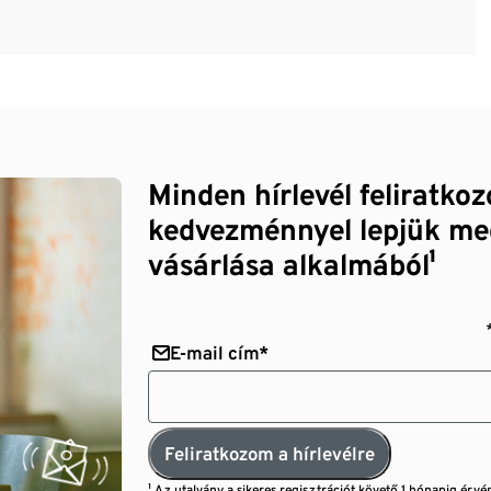
Minden hírlevél feliratko
kedvezménnyel lepjük me
vásárlása alkalmából¹
E-mail cím*
Feliratkozom a hírlevélre
¹ Az utalvány a sikeres regisztrációt követő 1 hónapig érvé