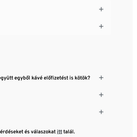
gyütt egyből kávé előfizetést is kötök?
kérdéseket és válaszokat
itt
talál.