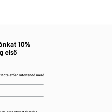
zónkat 10%
g első
* Kötelezően kitöltendő mező
nyes, csak egyszer és csak a