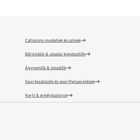
Cafissimo modellek és színek
Bőröndök & utazási kiegészítők
Ágyneműk & lepedők
Sporteszközök és sportfelszerelések
Kerti & erkélybútorok