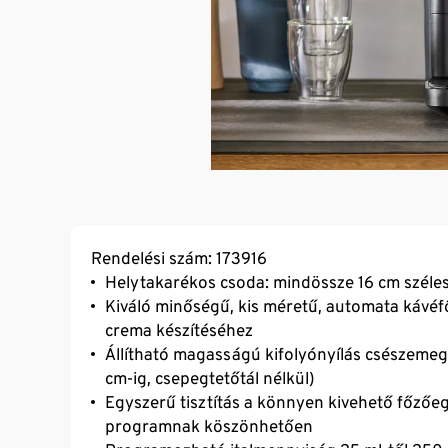
Rendelési szám: 173916
Helytakarékos csoda: mindössze 16 cm széles
Kiváló minőségű, kis méretű, automata kávéfő
crema készítéséhez
Állítható magasságú kifolyónyílás csészemegv
cm-ig, csepegtetőtál nélkül)
Egyszerű tisztítás a könnyen kivehető főzőe
programnak köszönhetően