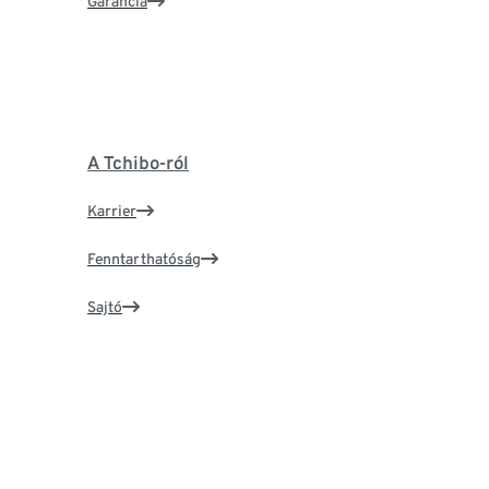
Garancia
A Tchibo-ról
Karrier
Fenntarthatóság
Sajtó