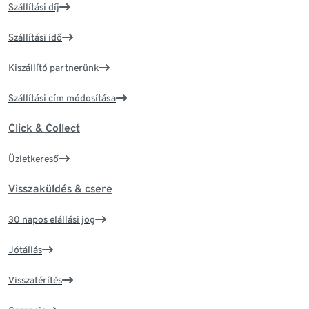
Szállítási díj
Szállítási idő
Kiszállító partnerünk
Szállítási cím módosítása
Click & Collect
Üzletkereső
Visszaküldés & csere
30 napos elállási jog
Jótállás
Visszatérítés