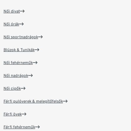
Női divat
Női órák
Női sportnadrágok
Blúzok & Tunikák
Női fehérneműk
Női nadrágok
Női cipők
Férfi pulóverek & melegítőfelsők
Férfi övek
Férfi fehérneműk