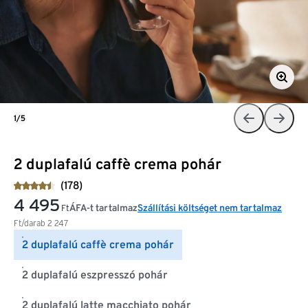
1/5
2 duplafalú caffè crema pohár
(178)
4 495
ÁFA-t tartalmaz
Szállítási költséget nem tartalmaz
Ft
Ft/darab
2 247
2 duplafalú caffè crema pohár
2 duplafalú eszpresszó pohár
2 duplafalú latte macchiato pohár