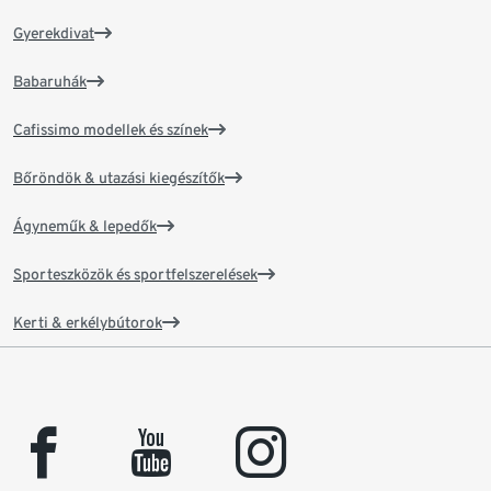
Gyerekdivat
Babaruhák
Cafissimo modellek és színek
Bőröndök & utazási kiegészítők
Ágyneműk & lepedők
Sporteszközök és sportfelszerelések
Kerti & erkélybútorok
facebook
youtube
instagram