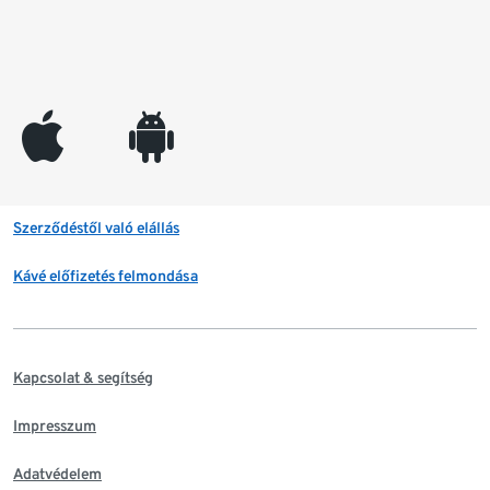
appleinc
android
Szerződéstől való elállás
Kávé előfizetés felmondása
Kapcsolat & segítség
Impresszum
Adatvédelem