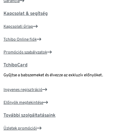
Garancia
Kapcsolat & segítség
Kapcsolati űrlap
Tchibo Online fiók
Promóciós szabályzatok
TchiboCard
Gyűjtse a babszemeket és élvezze az exkluzív előnyöket.
Ingyenes regisztráció
Előnyök megtekintése
További szolgáltatásaink
Üzletek promóciói