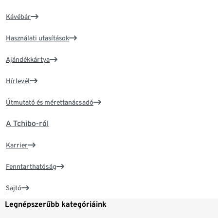
Kávébár
Használati utasítások
Ajándékkártya
Hírlevél
Útmutató és mérettanácsadó
A Tchibo-ról
Karrier
Fenntarthatóság
Sajtó
Legnépszerűbb kategóriáink