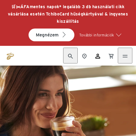
🛒✂️ÁFAmentes napok* legalább 3 db használati cikk
vásárlása esetén TchiboCard hűségkártyával & ingyenes
kiszállítás
Megnézem
További információk