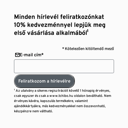
Minden hírlevél feliratkozónkat
10% kedvezménnyel lepjük meg
első vásárlása alkalmából¹
* Kötelezően kitöltendő mező
E-mail cím*
Feliratkozom a hírlevélre
¹ Az utalvány a sikeres regisztrációt követő 1 hónapig érvényes,
csak egyszer és csak a www.tchibo.hu oldalon beváltható. Nem
érvényes kávéra, kapszulás termékekre, valamint
ajándékkártyákra, más kedvezményekkel nem összevonható,
készpénzre nem váltható.