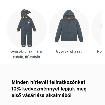
Lista vége
Gyerekruhák - lány
Gyerekruházat
Női 
ruhák, fiú ruhák
Minden hírlevél feliratkozónkat
10% kedvezménnyel lepjük meg
első vásárlása alkalmából¹