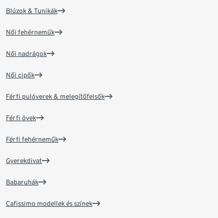
Blúzok & Tunikák
Női fehérneműk
Női nadrágok
Női cipők
Férfi pulóverek & melegítőfelsők
Férfi övek
Férfi fehérneműk
Gyerekdivat
Babaruhák
Cafissimo modellek és színek