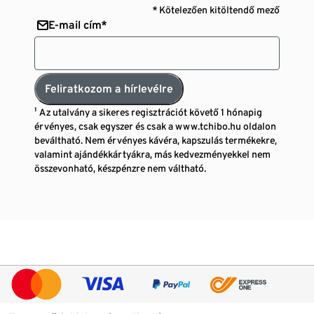
* Kötelezően kitöltendő mező
E-mail cím*
Feliratkozom a hírlevélre
¹ Az utalvány a sikeres regisztrációt követő 1 hónapig
érvényes, csak egyszer és csak a www.tchibo.hu oldalon
beváltható. Nem érvényes kávéra, kapszulás termékekre,
valamint ajándékkártyákra, más kedvezményekkel nem
összevonható, készpénzre nem váltható.