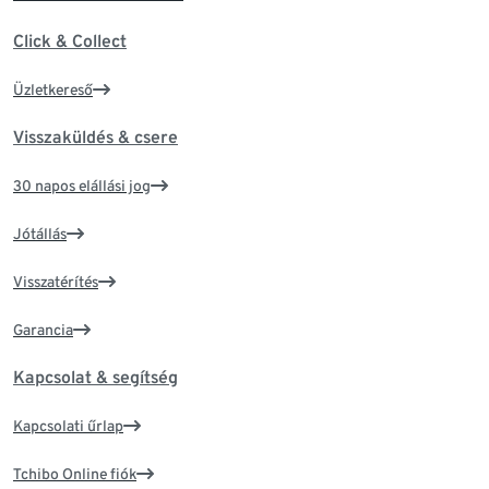
Click & Collect
Üzletkereső
Visszaküldés & csere
30 napos elállási jog
Jótállás
Visszatérítés
Garancia
Kapcsolat & segítség
Kapcsolati űrlap
Tchibo Online fiók