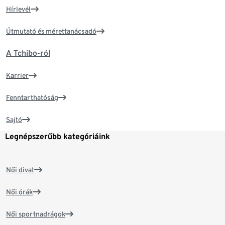
Hírlevél
Útmutató és mérettanácsadó
A Tchibo-ról
Karrier
Fenntarthatóság
Sajtó
Legnépszerűbb kategóriáink
Női divat
Női órák
Női sportnadrágok