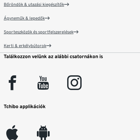
Bőröndök & utazási kiegészítők
Ágyneműk & lepedők
Sporteszközök és sportfelszerelések
Kerti & erkélybútorok
Találkozzon velünk az alábbi csatornákon is
facebook
youtube
instagram
Tchibo applikációk
appleinc
android