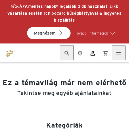
🛒✂️ÁFAmentes napok* legalább 3 db használati cikk
vásárlása esetén TchiboCard hűségkártyával & ingyenes
kiszállítás
Megnézem
További információk
Ez a témavilág már nem elérhető
Tekintse meg egyéb ajánlatainkat
Kategóriák