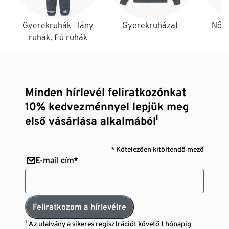
Gyerekruhák - lány
Gyerekruházat
Női 
ruhák, fiú ruhák
Minden hírlevél feliratkozónkat
10% kedvezménnyel lepjük meg
első vásárlása alkalmából¹
* Kötelezően kitöltendő mező
E-mail cím*
Feliratkozom a hírlevélre
¹ Az utalvány a sikeres regisztrációt követő 1 hónapig