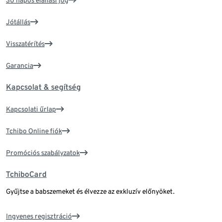
30 napos elállási jog
Jótállás
Visszatérítés
Garancia
Kapcsolat & segítség
Kapcsolati űrlap
Tchibo Online fiók
Promóciós szabályzatok
TchiboCard
Gyűjtse a babszemeket és élvezze az exkluzív előnyöket.
Ingyenes regisztráció