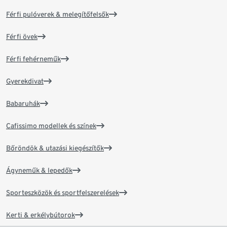
Férfi pulóverek & melegítőfelsők
Férfi övek
Férfi fehérneműk
Gyerekdivat
Babaruhák
Cafissimo modellek és színek
Bőröndök & utazási kiegészítők
Ágyneműk & lepedők
Sporteszközök és sportfelszerelések
Kerti & erkélybútorok