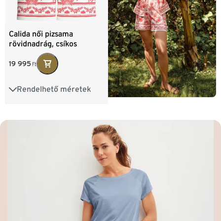
Calida női pizsama
rövidnadrág, csíkos
19 995
Ft
Rendelhető méretek
XS
S
M
L