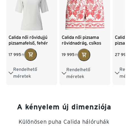
Calida női rövidujjú
Calida
Calida női pizsama
pizsamafelső, fehér
pizsa
rövidnadrág, csíkos
csíkos
17 995
27 99
19 995
Ft
Ft
Rendelhető
Ren
Rendelhető
XS
S
M
L
XS
XS
S
M
L
méretek
mér
méretek
XL
A kényelem új dimenziója
Különösen puha Calida hálóruhák