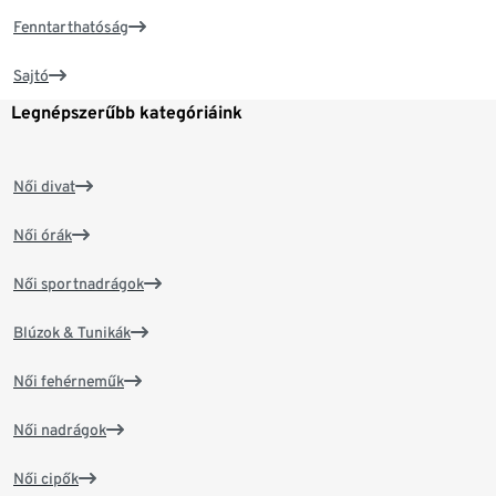
Fenntarthatóság
Sajtó
Legnépszerűbb kategóriáink
Női divat
Női órák
Női sportnadrágok
Blúzok & Tunikák
Női fehérneműk
Női nadrágok
Női cipők