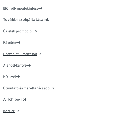
Előnyök megtekintése
További szolgáltatásaink
Üzletek promóciói
Kávébár
Használati utasítások
Ajándékkártya
Hírlevél
Útmutató és mérettanácsadó
A Tchibo-ról
Karrier