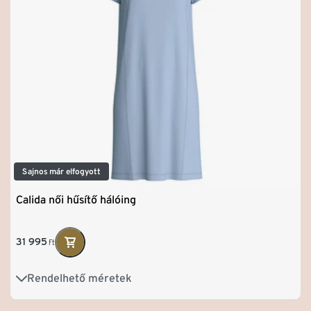
Sajnos már elfogyott
Calida női hűsítő hálóing
31 995
Ft
Rendelhető méretek
XS
S
M
L