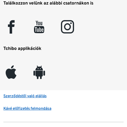
Találkozzon velünk az alábbi csatornákon is
facebook
youtube
instagram
Tchibo applikációk
appleinc
android
Szerződéstől való elállás
Kávé előfizetés felmondása