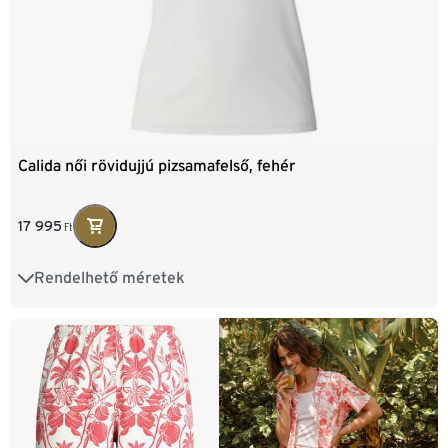
Calida női rövidujjú pizsamafelső, fehér
17 995
Ft
Rendelhető méretek
XS
S
M
L
XL