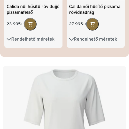
Calida női hűsítő rövidujjú
Calida női hűsítő pizsama
pizsamafelső
rövidnadrág
23 995
27 995
Ft
Ft
Rendelhető méretek
Rendelhető méretek
XS
S
M
L
XS
S
M
L