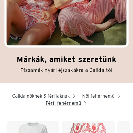
Márkák, amiket szeretünk
Pizsamák nyári éjszakákra a Calida-tól
Calida nőknek & férfiaknak
Női fehérnemű
arrow_right
arrow_right
Férfi fehérnemű
arrow_right
Lista vége