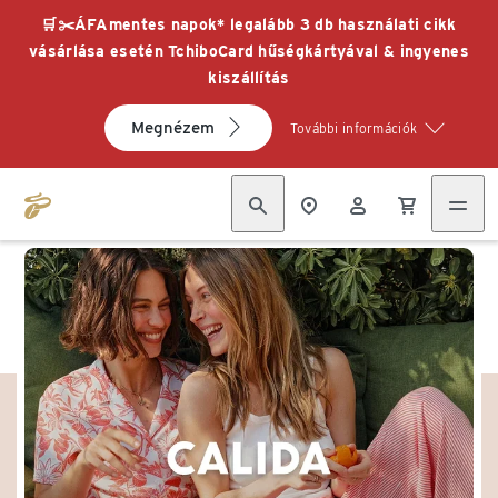
🛒✂️ÁFAmentes napok* legalább 3 db használati cikk
vásárlása esetén TchiboCard hűségkártyával & ingyenes
kiszállítás
Megnézem
További információk