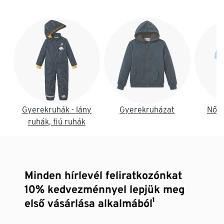
Lista vége
Gyerekruhák - lány
Gyerekruházat
Női 
ruhák, fiú ruhák
Minden hírlevél feliratkozónkat
10% kedvezménnyel lepjük meg
első vásárlása alkalmából¹