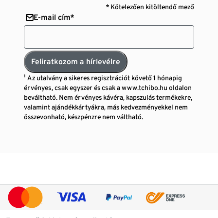
* Kötelezően kitöltendő mező
E-mail cím*
Feliratkozom a hírlevélre
¹ Az utalvány a sikeres regisztrációt követő 1 hónapig
érvényes, csak egyszer és csak a www.tchibo.hu oldalon
beváltható. Nem érvényes kávéra, kapszulás termékekre,
valamint ajándékkártyákra, más kedvezményekkel nem
összevonható, készpénzre nem váltható.