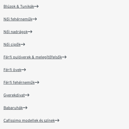
Blúzok & Tunikák
Női fehérneműk
Női nadrágok
Női cipők
Férfi pulóverek & melegítőfelsők
Férfi övek
Férfi fehérneműk
Gyerekdivat
Babaruhák
Cafissimo modellek és színek