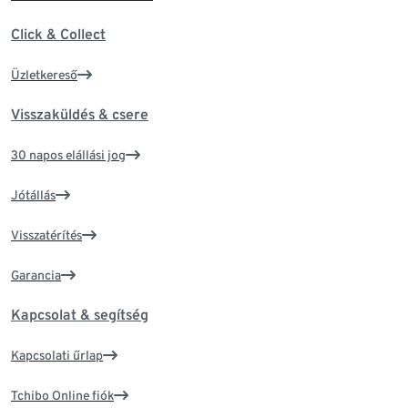
Click & Collect
Üzletkereső
Visszaküldés & csere
30 napos elállási jog
Jótállás
Visszatérítés
Garancia
Kapcsolat & segítség
Kapcsolati űrlap
Tchibo Online fiók