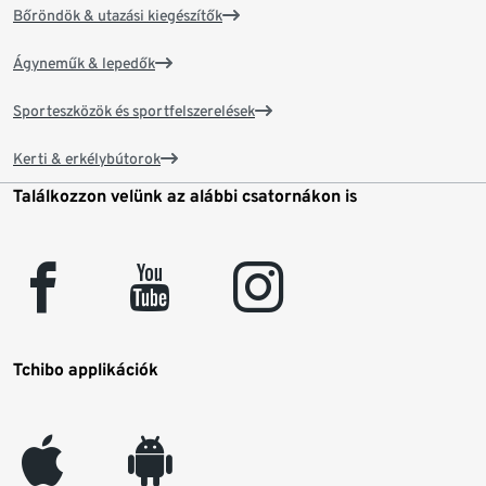
Bőröndök & utazási kiegészítők
Ágyneműk & lepedők
Sporteszközök és sportfelszerelések
Kerti & erkélybútorok
Találkozzon velünk az alábbi csatornákon is
facebook
youtube
instagram
Tchibo applikációk
appleinc
android