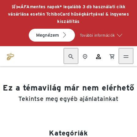
🛒✂️ÁFAmentes napok* legalább 3 db használati cikk
vásárlása esetén TchiboCard hűségkártyával & ingyenes
kiszállítás
Megnézem
További információk
Ez a témavilág már nem elérhető
Tekintse meg egyéb ajánlatainkat
Kategóriák