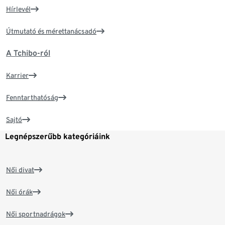
Hírlevél
Útmutató és mérettanácsadó
A Tchibo-ról
Karrier
Fenntarthatóság
Sajtó
Legnépszerűbb kategóriáink
Női divat
Női órák
Női sportnadrágok