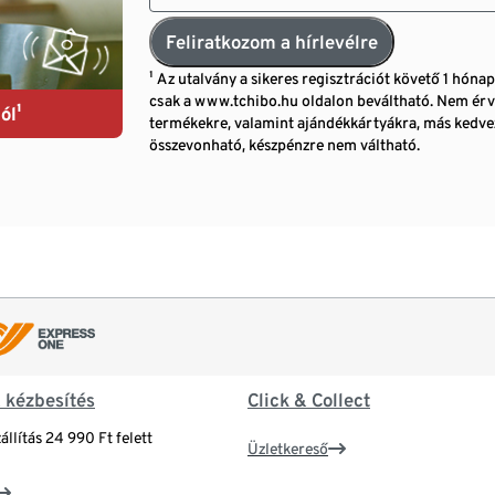
Feliratkozom a hírlevélre
¹ Az utalvány a sikeres regisztrációt követő 1 hóna
csak a www.tchibo.hu oldalon beváltható. Nem érv
ól¹
termékekre, valamint ajándékkártyákra, más ked
összevonható, készpénzre nem váltható.
& kézbesítés
Click & Collect
állítás 24 990 Ft felett
Üzletkereső