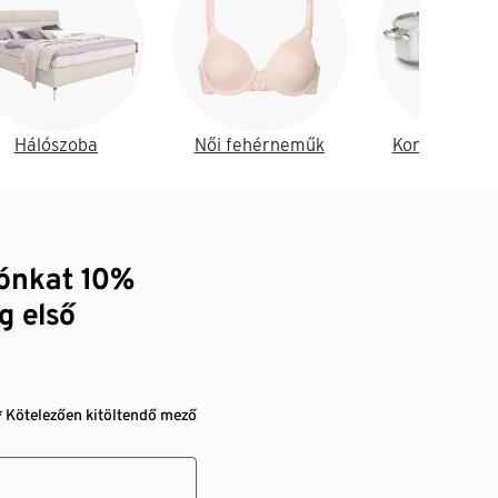
Hálószoba
Női fehérneműk
Konyha és é
zónkat 10%
g első
* Kötelezően kitöltendő mező