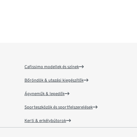
Cafissimo modellek és színek
Bőröndök & utazási kiegészítők
Ágyneműk & lepedők
Sporteszközök és sportfelszerelések
Kerti & erkélybútorok