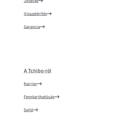
Jótállás
Visszatérítés
Garancia
A Tchibo-ról
Karrier
Fenntarthatóság
Sajtó