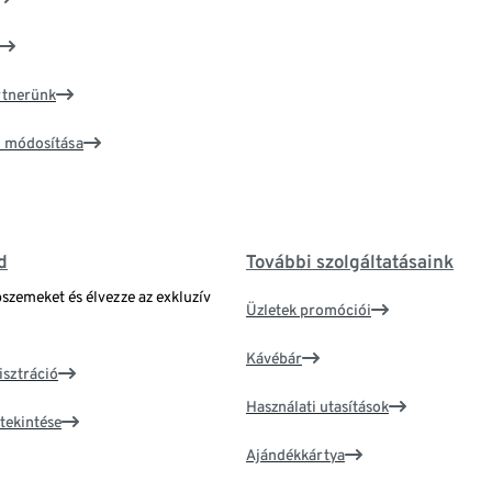
artnerünk
ím módosítása
d
További szolgáltatásaink
bszemeket és élvezze az exkluzív
Üzletek promóciói
Kávébár
isztráció
Használati utasítások
tekintése
Ajándékkártya