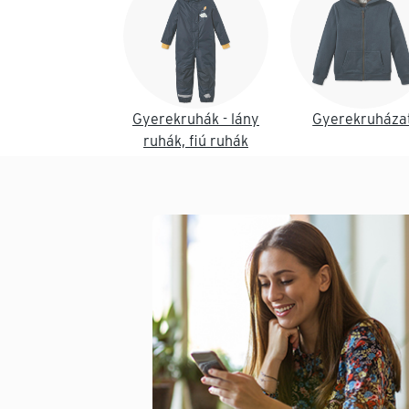
Gyerekruhák - lány
Gyerekruháza
ruhák, fiú ruhák