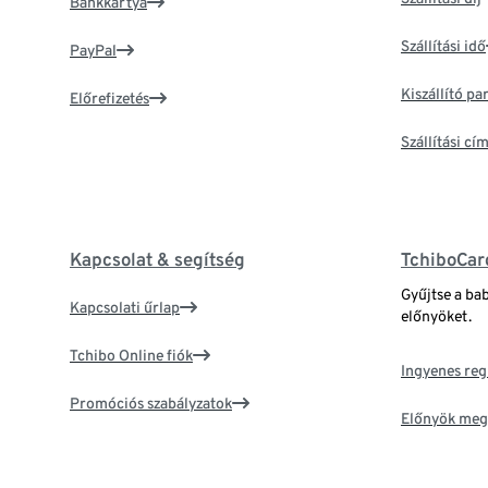
Bankkártya
Szállítási idő
PayPal
Kiszállító p
Előrefizetés
Szállítási c
Kapcsolat & segítség
TchiboCar
Gyűjtse a ba
Kapcsolati űrlap
előnyöket.
Tchibo Online fiók
Ingyenes reg
Promóciós szabályzatok
Előnyök meg