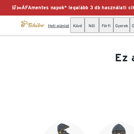
🛒✂️ÁFAmentes napok* legalább 3 db használati cik
Heti ajánlat
Kávé
Női
Férfi
Gyerek
O
Ez 
Lista vége