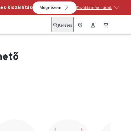
es kiszállítás
Megnézem
További információk
Keresés
hető