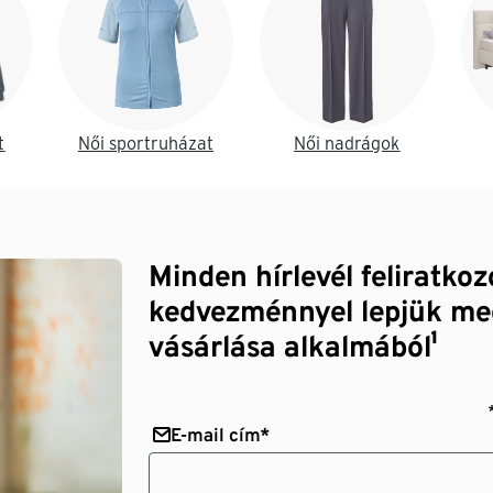
t
Női sportruházat
Női nadrágok
Minden hírlevél feliratko
kedvezménnyel lepjük me
vásárlása alkalmából¹
E-mail cím*