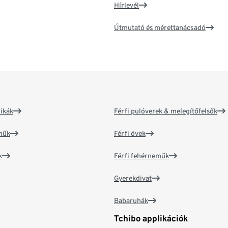
Hírlevél
Útmutató és mérettanácsadó
ikák
Férfi pulóverek & melegítőfelsők
műk
Férfi övek
k
Férfi fehérneműk
Gyerekdivat
Babaruhák
Tchibo applikációk