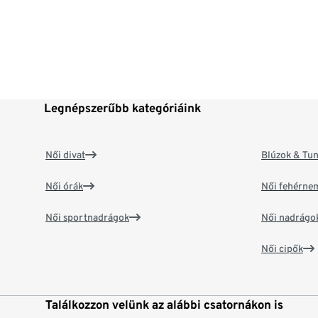
Legnépszerűbb kategóriáink
Női divat
Blúzok & Tun
Női órák
Női fehérne
Női sportnadrágok
Női nadrágo
Női cipők
Találkozzon velünk az alábbi csatornákon is