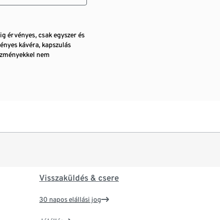
pig érvényes, csak egyszer és
ényes kávéra, kapszulás
vezményekkel nem
Visszaküldés & csere
30 napos elállási jog