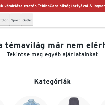
k vásárlása esetén TchiboCard hűségkártyával & ingyen
tthon
Sport
Outlet
a témavilág már nem elér
Tekintse meg egyéb ajánlatainkat
Kategóriák