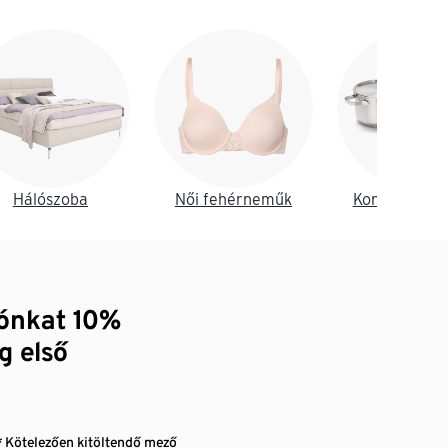
Hálószoba
Női fehérneműk
Konyha és é
zónkat 10%
g első
* Kötelezően kitöltendő mező