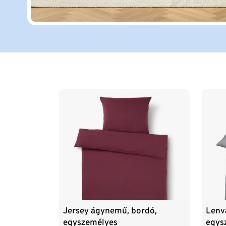
Lista vége
Jersey ágynemű, bordó,
Lenv
egyszemélyes
egys