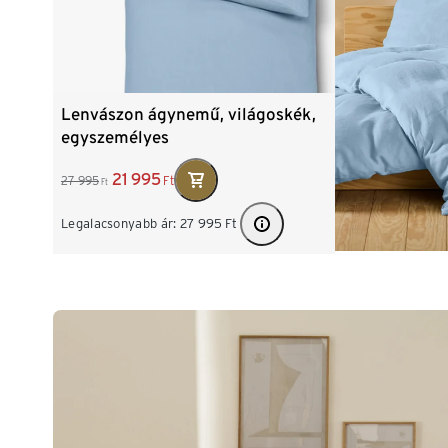
Lenvászon ágynemű, világoskék,
egyszemélyes
21 995
27 995
Ft
Ft
Legalacsonyabb ár:
27 995
Ft