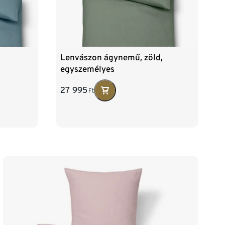
Lenvászon ágynemű, zöld,
,
egyszemélyes
27 995
Ft