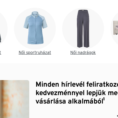
t
Női sportruházat
Női nadrágok
Minden hírlevél feliratko
kedvezménnyel lepjük me
vásárlása alkalmából¹