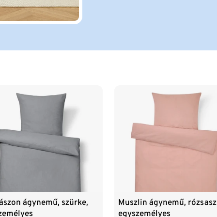
ászon ágynemű, szürke,
Muszlin ágynemű, rózsasz
zemélyes
egyszemélyes