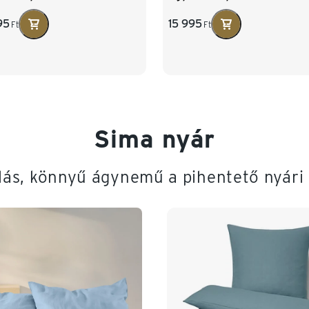
95
15 995
Ft
Ft
Sima nyár
lás, könnyű ágynemű a pihentető nyári 