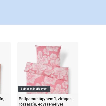
Sajnos már elfogyott
ín,
Polipamut ágynemű, virágos,
rózsaszín, egyszemélyes