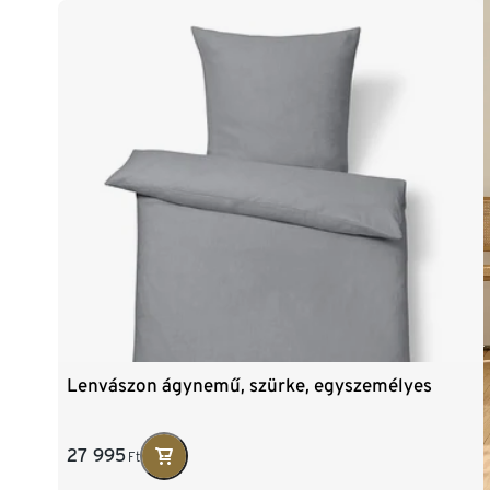
Lenvászon ágynemű, szürke, egyszemélyes
27 995
Ft