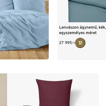
Lenvászon ágynemű, kék
egyszemélyes méret
27 995
Ft