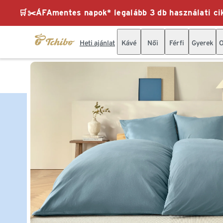
🛒✂️ÁFAmentes napok* legalább 3 db használati cik
Heti ajánlat
Kávé
Női
Férfi
Gyerek
O