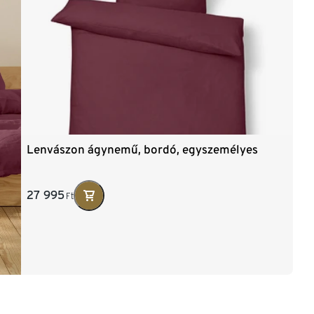
Lenvászon ágynemű, bordó, egyszemélyes
27 995
Ft