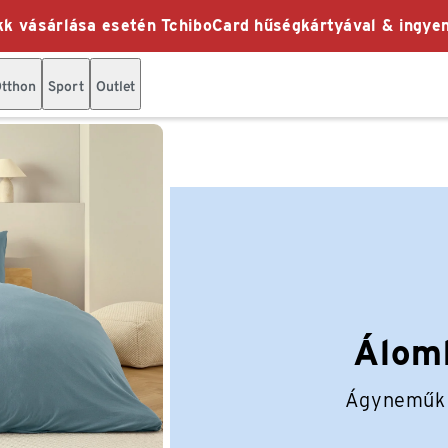
k vásárlása esetén TchiboCard hűségkártyával & ingyen
tthon
Sport
Outlet
Álom
Ágyneműk 