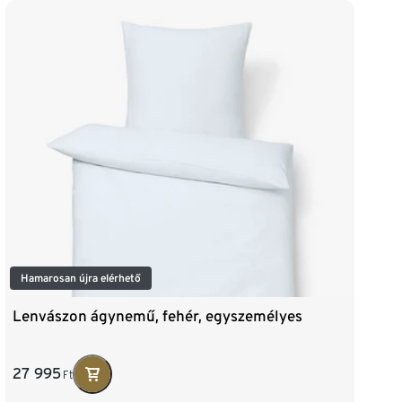
Hamarosan újra elérhető
Lenvászon ágynemű, fehér, egyszemélyes
27 995
Ft