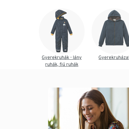
Lista vége
Gyerekruhák - lány
Gyerekruháza
ruhák, fiú ruhák