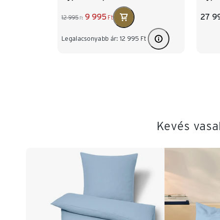
9 995
27 9
12 995
Ft
Ft
Legalacsonyabb ár:
12 995
Ft
Kevés vasa