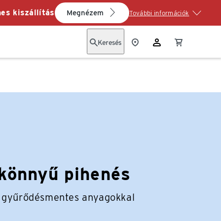
es kiszállítás
Megnézem
További információk
Keresés
könnyű pihenés
gyűrődésmentes anyagokkal