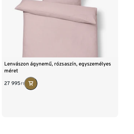
Lenvászon ágynemű, rózsaszín, egyszemélyes
méret
27 995
Ft