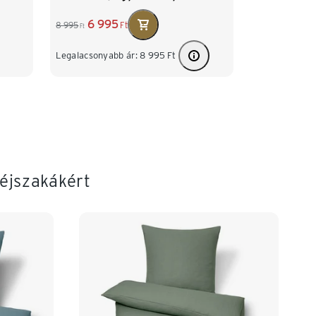
6 995
8 995
Ft
Ft
Legalacsonyabb ár:
8 995
Ft
éjszakákért