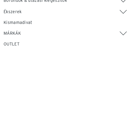
Bőröndök & utazási kiegészítők
Ékszerek
Kismamadivat
MÁRKÁK
OUTLET