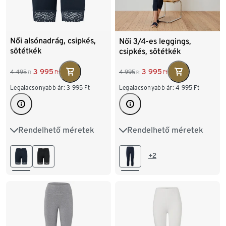
Női alsónadrág, csipkés,
Női 3/4-es leggings,
sötétkék
csipkés, sötétkék
3 995
3 995
4 495
4 995
Ft
Ft
Ft
Ft
Legalacsonyabb ár:
3 995
Ft
Legalacsonyabb ár:
4 995
Ft
Rendelhető méretek
Rendelhető méretek
S 36/38
M 40/42
S 36/38
M 40/42
L 44/46
XL 48/50
L 44/46
XL 48/50
+2
XXL 52/54
XXL 52/54