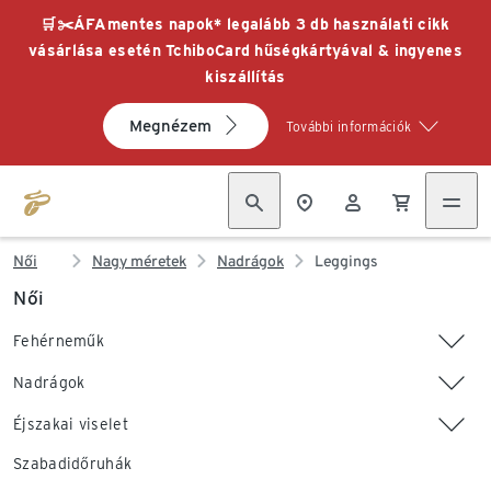
🛒✂️ÁFAmentes napok* legalább 3 db használati cikk
vásárlása esetén TchiboCard hűségkártyával & ingyenes
kiszállítás
Megnézem
További információk
Női
Nagy méretek
Nadrágok
Leggings
Női
Fehérneműk
Nadrágok
Éjszakai viselet
Szabadidőruhák