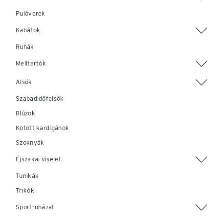
Pulóverek
Kabátok
Ruhák
Melltartók
Alsók
Szabadidőfelsők
Blúzok
Kötött kardigánok
Szoknyák
Éjszakai viselet
Tunikák
Trikók
Sportruházat