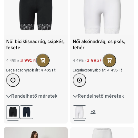
Női biciklisnadrág, csipkés,
Női alsónadrág, csipkés,
fekete
fehér
3 995
3 995
4 495
4 495
Ft
Ft
Ft
Ft
Legalacsonyabb ár:
4 495
Ft
Legalacsonyabb ár:
4 495
Ft
Rendelhető méretek
Rendelhető méretek
S 36/38
M 40/42
S 36/38
M 40/42
L 44/46
XL 48/50
L 44/46
XL 48/50
+2
XXL 52/54
XXL 52/54