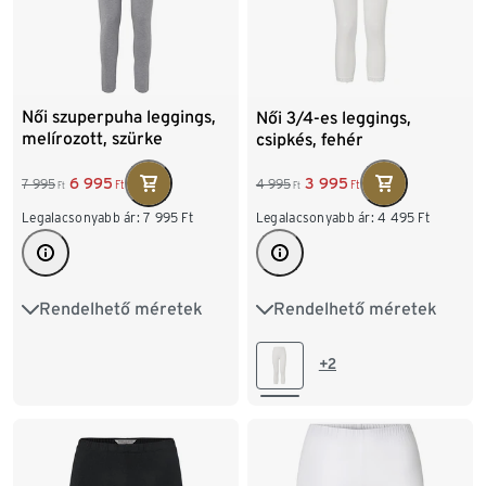
Női szuperpuha leggings,
Női 3/4-es leggings,
melírozott, szürke
csipkés, fehér
6 995
3 995
7 995
4 995
Ft
Ft
Ft
Ft
Legalacsonyabb ár:
7 995
Ft
Legalacsonyabb ár:
4 495
Ft
Rendelhető méretek
Rendelhető méretek
S 36/38
M 40/42
S 36/38
M 40/42
L 44/46
XL 48/50
L 44/46
XL 48/50
+2
XXL 52/54
XXL 52/54