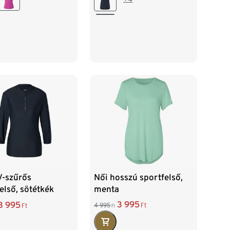
XL 48/50
Női hosszú sportfelső,
V-szűrős
menta
első, sötétkék
3 995
8 995
4 995
Ft
Ft
Ft