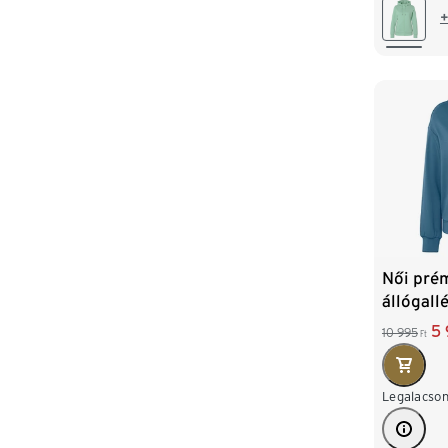
M 40/4
+
XL 48/
Női pré
állógall
5
10 995
Ft
Legalacson