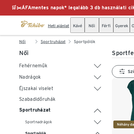
🛒✂️ÁFAmentes napok* legalább 3 db használati cik
Heti ajánlat
Kávé
Női
Férfi
Gyerek
O
Női
Sportruházat
Sportpólók
Női
Sportfe
Fehérneműk
Sz
Nadrágok
Éjszakai viselet
Szabadidőruhák
Sportruházat
Sportnadrágok
Néhány da
Sportpólók