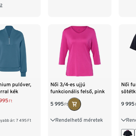
2
L 44/46
2
50
XXL 52/54
mium pulóver,
Női 3/4-es ujjú
Női fu
érral kék
funkcionális felső, pink
sötét
 995
Ft
5 995
9 995
Ft
Rendelhető méretek
Ren
XS 32/34
S 36/38
36
yabb ár:
7 495
Ft
M 40/42
L 44/46
44