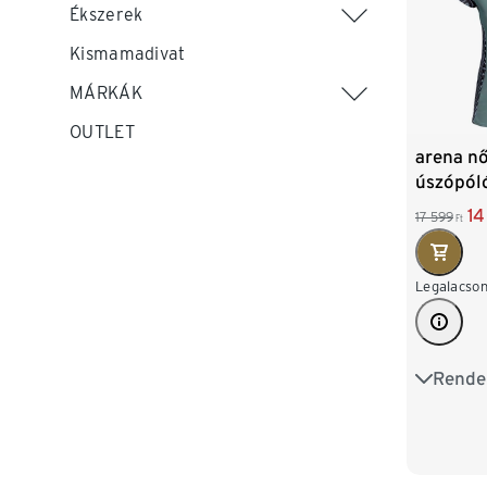
Ékszerek
Kismamadivat
MÁRKÁK
OUTLET
arena nő
úszópóló
védele
14
17 599
Ft
Legalacson
Rende
S 36/38
L 44/46