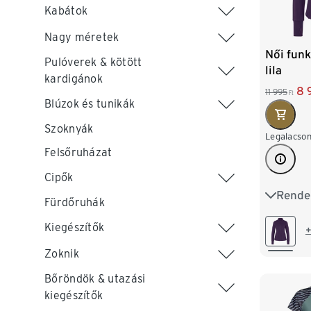
Kabátok
Nagy méretek
Női funk
Pulóverek & kötött
lila
kardigánok
8 
11 995
Ft
Blúzok és tunikák
Szoknyák
Legalacson
Felsőruházat
Cipők
Rende
XS 32/3
Fürdőruhák
M 40/4
Kiegészítők
+
Zoknik
XL 48/
Bőröndök & utazási
kiegészítők