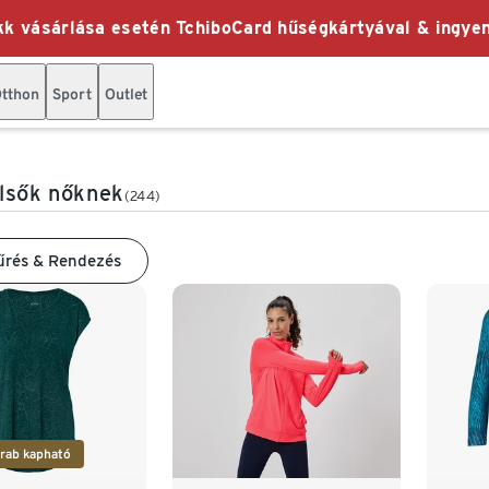
k vásárlása esetén TchiboCard hűségkártyával & ingyen
tthon
Sport
Outlet
lsők nőknek
(244)
űrés & Rendezés
rab kapható