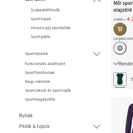
Női spor
olajzöld
Szabadidőfelsők
4 
Sporttopok
4 995
Ft
Hosszú ujjú sportpólók
Sportpólók
Legalacson
Sportdzsekik
Rende
XS 32/3
Funkcionális aláöltözet
Sportfürdőruhak
M 40/4
+
Nagy méretek
XL 48/
Sportzoknik és sportcipők
Sportkiegészítők
XXL 52
Ruhák
Pólók & topok