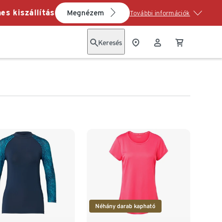
es kiszállítás
Megnézem
További információk
Keresés
Néhány darab kapható