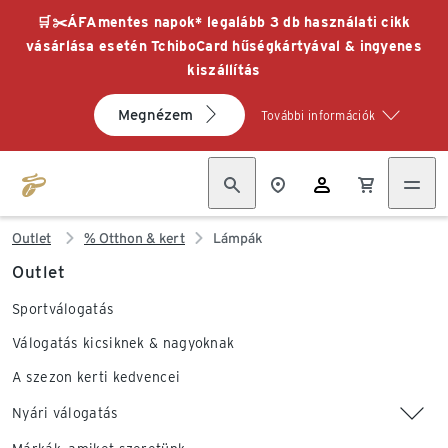
🛒✂️ÁFAmentes napok* legalább 3 db használati cikk
vásárlása esetén TchiboCard hűségkártyával & ingyenes
kiszállítás
Megnézem
További információk
Outlet
% Otthon & kert
Lámpák
Outlet
Sportválogatás
Válogatás kicsiknek & nagyoknak
A szezon kerti kedvencei
Nyári válogatás