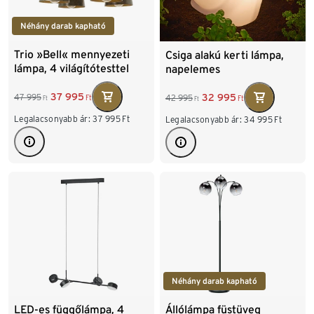
Néhány darab kapható
Trio »Bell« mennyezeti
Csiga alakú kerti lámpa,
lámpa, 4 világítótesttel
napelemes
37 995
32 995
47 995
42 995
Ft
Ft
Ft
Ft
Legalacsonyabb ár:
37 995
Ft
Legalacsonyabb ár:
34 995
Ft
Néhány darab kapható
LED-es függőlámpa, 4
Állólámpa füstüveg