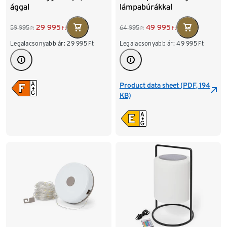
ággal
lámpabúrákkal
29 995
49 995
59 995
64 995
Ft
Ft
Ft
Ft
Legalacsonyabb ár:
29 995
Ft
Legalacsonyabb ár:
49 995
Ft
Product data sheet (PDF, 194
KB)