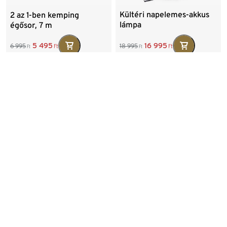
Kültéri napelemes-akkus
2 az 1-ben kemping
lámpa
égősor, 7 m
16 995
5 495
18 995
6 995
Ft
Ft
Ft
Ft
Legalacsonyabb ár:
18 995
Ft
Legalacsonyabb ár:
6 995
Ft
3 napelemes
LED-es olvasólámpa
ereszcsatorna-lámpa