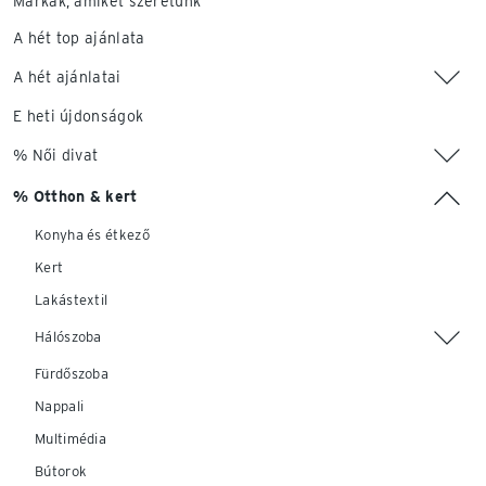
Márkák, amiket szeretünk
A hét top ajánlata
A hét ajánlatai
E heti újdonságok
% Női divat
% Otthon & kert
Konyha és étkező
Kert
Lakástextil
Hálószoba
Fürdőszoba
Nappali
Multimédia
Bútorok