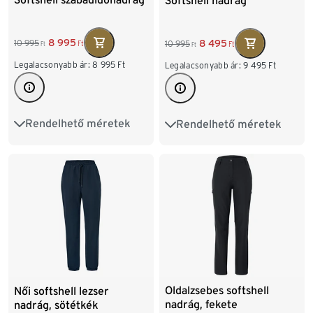
Softshell nadrág
8 995
8 495
10 995
10 995
Ft
Ft
Ft
Ft
Legalacsonyabb ár:
8 995
Ft
Legalacsonyabb ár:
9 495
Ft
Rendelhető méretek
Rendelhető méretek
36
38
40
42
36
38
40
42
44
46
48
44
46
48
Oldalzsebes softshell
Női softshell lezser
nadrág, fekete
nadrág, sötétkék