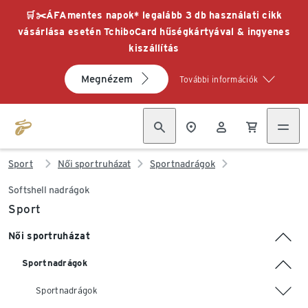
🛒✂️ÁFAmentes napok* legalább 3 db használati cikk
vásárlása esetén TchiboCard hűségkártyával & ingyenes
kiszállítás
Megnézem
További információk
Sport
Női sportruházat
Sportnadrágok
Softshell nadrágok
Sport
Női sportruházat
Sportnadrágok
Sportnadrágok