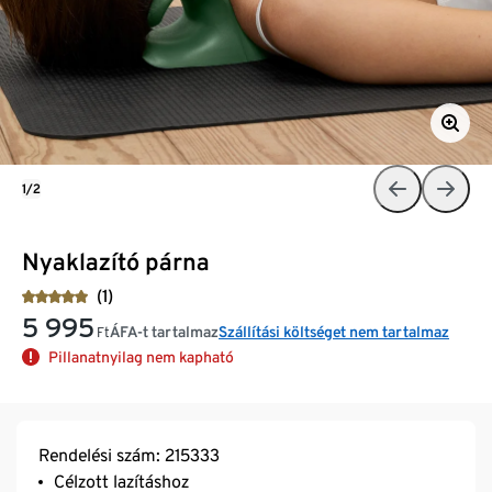
1/2
Nyaklazító párna
(1)
5 995
ÁFA-t tartalmaz
Szállítási költséget nem tartalmaz
Ft
Pillanatnyilag nem kapható
Rendelési szám: 215333
Célzott lazításhoz