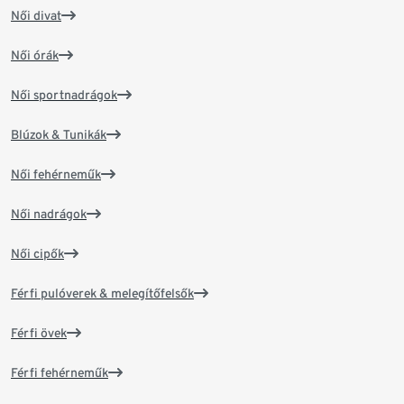
Női divat
Női órák
Női sportnadrágok
Blúzok & Tunikák
Női fehérneműk
Női nadrágok
Női cipők
Férfi pulóverek & melegítőfelsők
Férfi övek
Férfi fehérneműk