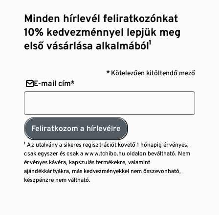
Minden hírlevél feliratkozónkat
10% kedvezménnyel lepjük meg
első vásárlása alkalmából¹
* Kötelezően kitöltendő mező
E-mail cím*
Feliratkozom a hírlevélre
¹ Az utalvány a sikeres regisztrációt követő 1 hónapig érvényes,
csak egyszer és csak a www.tchibo.hu oldalon beváltható. Nem
érvényes kávéra, kapszulás termékekre, valamint
ajándékkártyákra, más kedvezményekkel nem összevonható,
készpénzre nem váltható.