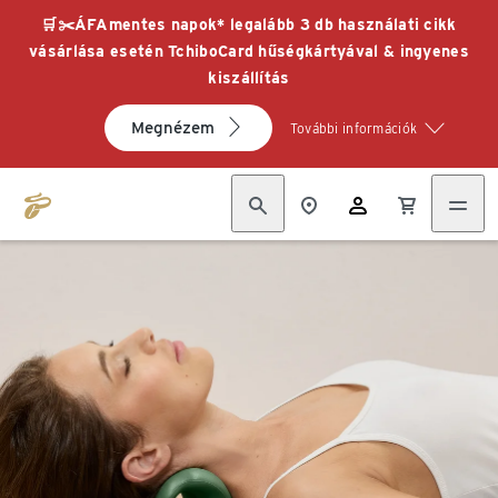
🛒✂️ÁFAmentes napok* legalább 3 db használati cikk
vásárlása esetén TchiboCard hűségkártyával & ingyenes
kiszállítás
Megnézem
További információk