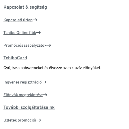
Kapcsolat & segítség
Kapcsolati űrlap
Tchibo Online fiók
Promóciós szabályzatok
TchiboCard
Gyűjtse a babszemeket és élvezze az exkluzív előnyöket.
Ingyenes regisztráció
Előnyök megtekintése
További szolgáltatásaink
Üzletek promóciói