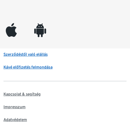
appleinc
android
Szerződéstől való elállás
Kávé előfizetés felmondása
Kapcsolat & segítség
Impresszum
Adatvédelem