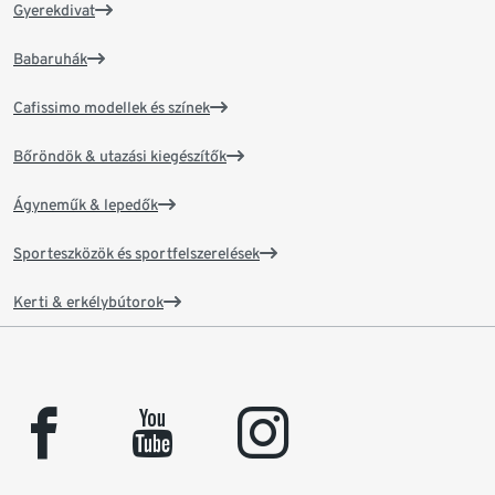
Gyerekdivat
Babaruhák
Cafissimo modellek és színek
Bőröndök & utazási kiegészítők
Ágyneműk & lepedők
Sporteszközök és sportfelszerelések
Kerti & erkélybútorok
facebook
youtube
instagram