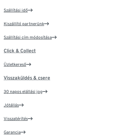
Szállítási idő
Kiszállító partnerünk
Szállítási cím módosítása
Click & Collect
Üzletkereső
Visszaküldés & csere
30 napos elállási jog
Jótállás
Visszatérítés
Garancia