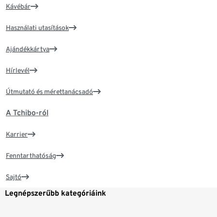
Kávébár
Használati utasítások
Ajándékkártya
Hírlevél
Útmutató és mérettanácsadó
A Tchibo-ról
Karrier
Fenntarthatóság
Sajtó
Legnépszerűbb kategóriáink