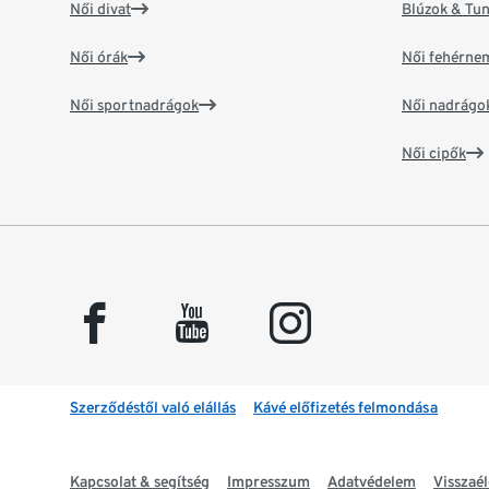
Női divat
Blúzok & Tun
Női órák
Női fehérne
Női sportnadrágok
Női nadrágo
Női cipők
facebook
youtube
instagram
Szerződéstől való elállás
Kávé előfizetés felmondása
Kapcsolat & segítség
Impresszum
Adatvédelem
Visszaél