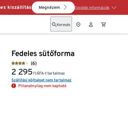
es kiszállítás
Megnézem
További információk
Keresés
Fedeles sütőforma
(6)
2 295
ÁFA-t tartalmaz
Ft
Szállítási költséget nem tartalmaz
Pillanatnyilag nem kapható