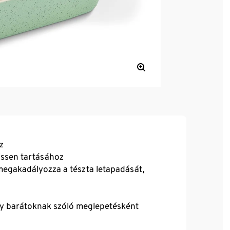
z
issen tartásához
gakadályozza a tészta letapadását,
gy barátoknak szóló meglepetésként