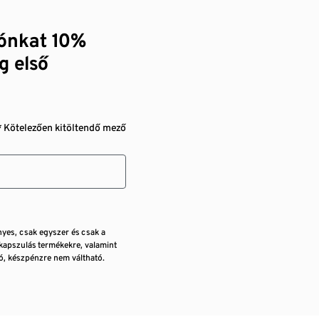
zónkat 10%
g első
* Kötelezően kitöltendő mező
nyes, csak egyszer és csak a
kapszulás termékekre, valamint
, készpénzre nem váltható.