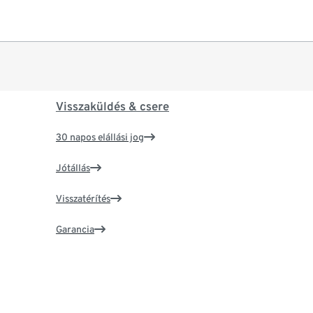
Visszaküldés & csere
30 napos elállási jog
Jótállás
Visszatérítés
Garancia