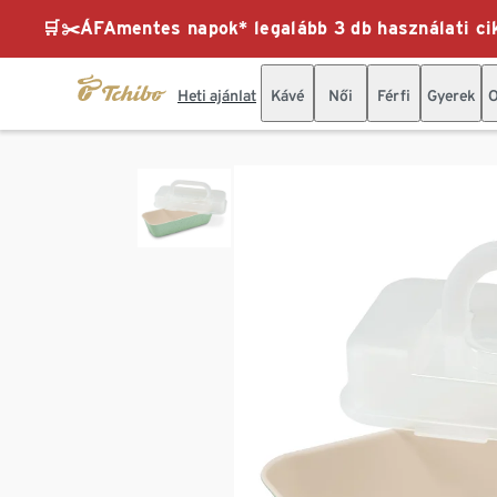
🛒✂️ÁFAmentes napok* legalább 3 db használati cik
Heti ajánlat
Kávé
Női
Férfi
Gyerek
O