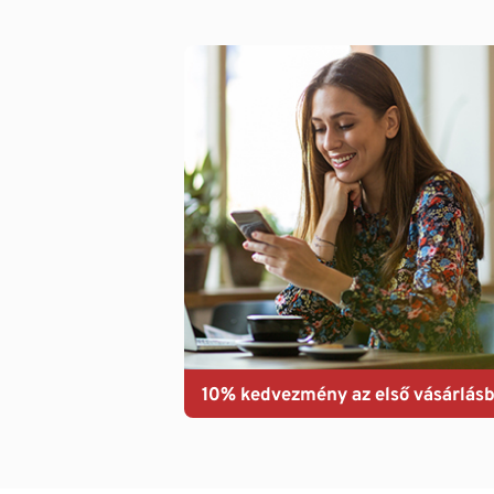
10% kedvezmény az első vásárlásb