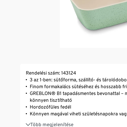
Rendelési szám: 143124
3 az 1-ben: sütőforma, szállító- és tárolódobo
Finom formakalács sütéséhez és hosszabb fr
GREBLON® B1 tapadásmentes bevonattal – me
könnyen tisztítható
Hordozófüles fedél
Könnyen magával viheti születésnapokra va
Receptjavaslatokkal
Több megjelenítése