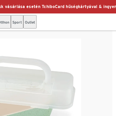
k vásárlása esetén TchiboCard hűségkártyával & ingyen
tthon
Sport
Outlet