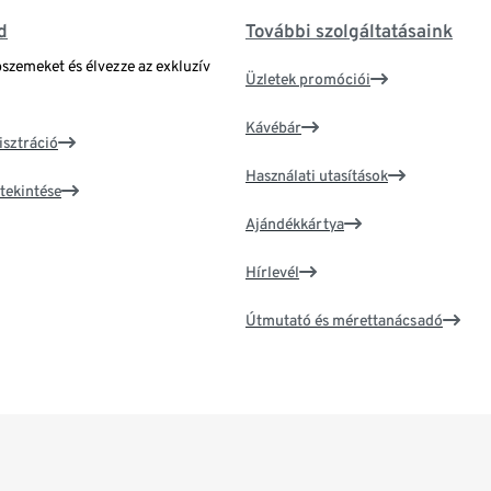
d
További szolgáltatásaink
bszemeket és élvezze az exkluzív
Üzletek promóciói
Kávébár
isztráció
Használati utasítások
tekintése
Ajándékkártya
Hírlevél
Útmutató és mérettanácsadó