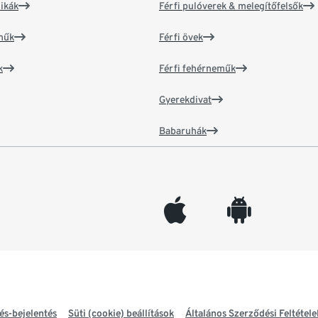
ikák
Férfi pulóverek & melegítőfelsők
műk
Férfi övek
k
Férfi fehérneműk
Gyerekdivat
Babaruhák
appleinc
android
és-bejelentés
Süti (cookie) beállítások
Általános Szerződési Feltétele