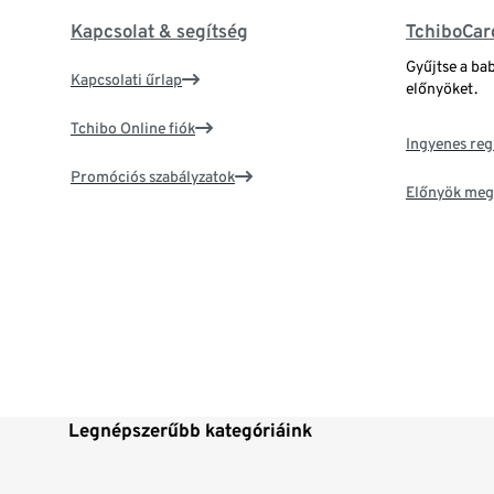
Kapcsolat & segítség
TchiboCar
Gyűjtse a ba
Kapcsolati űrlap
előnyöket.
Tchibo Online fiók
Ingyenes reg
Promóciós szabályzatok
Előnyök meg
Legnépszerűbb kategóriáink