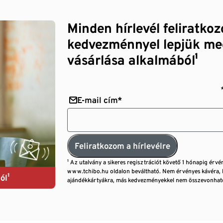
Minden hírlevél feliratko
kedvezménnyel lepjük me
vásárlása alkalmából¹
E-mail cím*
Feliratkozom a hírlevélre
¹ Az utalvány a sikeres regisztrációt követő 1 hónapig érvé
www.tchibo.hu oldalon beváltható. Nem érvényes kávéra, 
ól¹
ajándékkártyákra, más kedvezményekkel nem összevonható