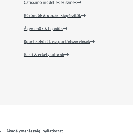
Cafissimo modellek és színek
Bőröndök & utazási kiegészítők
Ágyneműk & lepedők
Sporteszközök és sportfelszerelések
Kerti & erkélybútorok
k
Akadálymentességi nyilatkozat