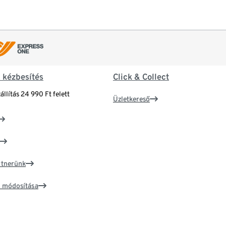
& kézbesítés
Click & Collect
állítás 24 990 Ft felett
Üzletkereső
artnerünk
ím módosítása