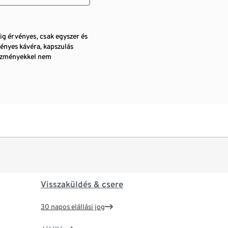
pig érvényes, csak egyszer és
ényes kávéra, kapszulás
vezményekkel nem
Visszaküldés & csere
30 napos elállási jog