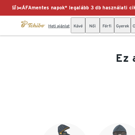
🛒✂️ÁFAmentes napok* legalább 3 db használati cik
Heti ajánlat
Kávé
Női
Férfi
Gyerek
O
Ez 
Lista vége