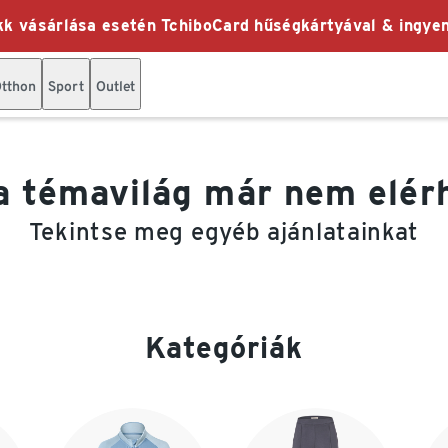
k vásárlása esetén TchiboCard hűségkártyával & ingyen
tthon
Sport
Outlet
a témavilág már nem elér
Tekintse meg egyéb ajánlatainkat
Kategóriák