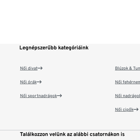
Legnépszerűbb kategóriáink
Női divat
Blúzok & Tun
Női órák
Női fehérne
Női sportnadrágok
Női nadrágo
Női cipők
Találkozzon velünk az alábbi csatornákon is