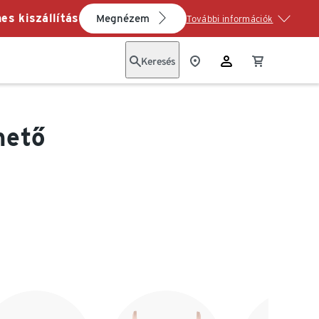
es kiszállítás
Megnézem
További információk
Keresés
hető