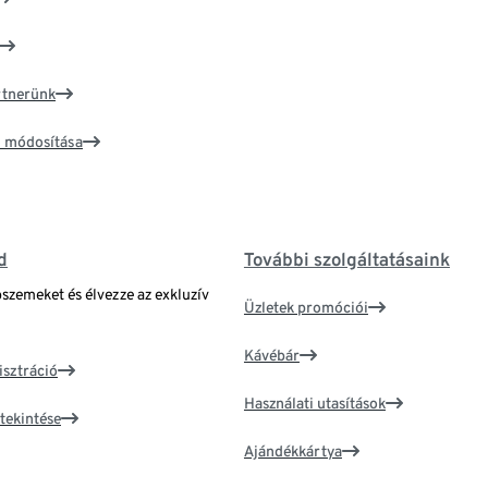
artnerünk
ím módosítása
d
További szolgáltatásaink
bszemeket és élvezze az exkluzív
Üzletek promóciói
Kávébár
isztráció
Használati utasítások
tekintése
Ajándékkártya