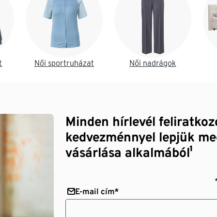
t
Női sportruházat
Női nadrágok
Minden hírlevél feliratko
kedvezménnyel lepjük me
vásárlása alkalmából¹
E-mail cím*