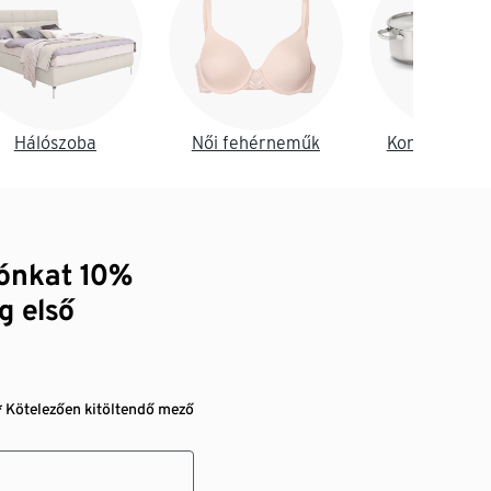
Hálószoba
Női fehérneműk
Konyha és é
zónkat 10%
g első
* Kötelezően kitöltendő mező