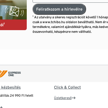
Feliratkozom a hírlevélre
¹ Az utalvány a sikeres regisztrációt követő 1 hóna
csak a www.tchibo.hu oldalon beváltható. Nem érv
ól¹
termékekre, valamint ajándékkártyákra, más ked
összevonható, készpénzre nem váltható.
& kézbesítés
Click & Collect
állítás 24 990 Ft felett
Üzletkereső