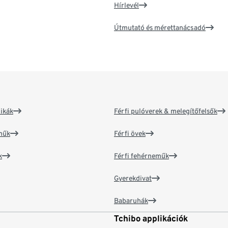
Hírlevél
Útmutató és mérettanácsadó
ikák
Férfi pulóverek & melegítőfelsők
műk
Férfi övek
k
Férfi fehérneműk
Gyerekdivat
Babaruhák
Tchibo applikációk