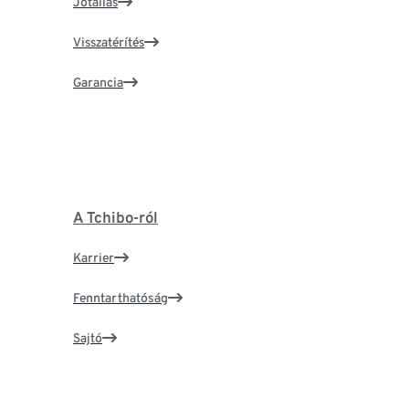
Jótállás
Visszatérítés
Garancia
A Tchibo-ról
Karrier
Fenntarthatóság
Sajtó