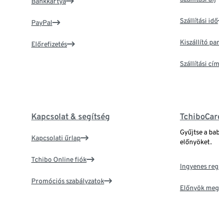
Bankkártya
Szállítási idő
PayPal
Kiszállító p
Előrefizetés
Szállítási c
Kapcsolat & segítség
TchiboCar
Gyűjtse a ba
Kapcsolati űrlap
előnyöket.
Tchibo Online fiók
Ingyenes reg
Promóciós szabályzatok
Előnyök meg