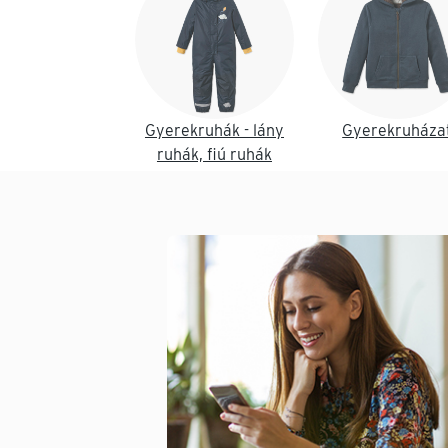
Gyerekruhák - lány
Gyerekruháza
ruhák, fiú ruhák