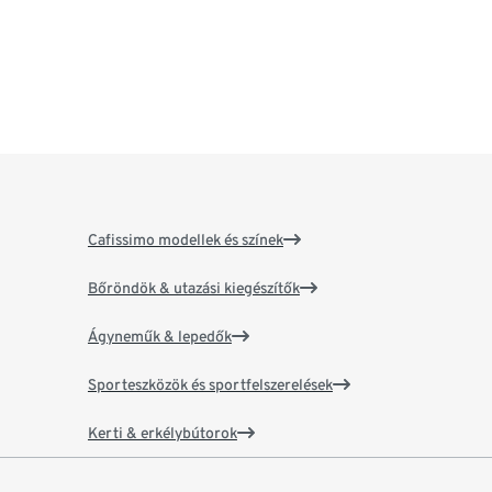
Cafissimo modellek és színek
Bőröndök & utazási kiegészítők
Ágyneműk & lepedők
Sporteszközök és sportfelszerelések
Kerti & erkélybútorok