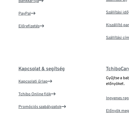
Bankkártya
Szállítási idő
PayPal
Kiszállító p
Előrefizetés
Szállítási c
Kapcsolat & segítség
TchiboCar
Gyűjtse a ba
Kapcsolati űrlap
előnyöket.
Tchibo Online fiók
Ingyenes reg
Promóciós szabályzatok
Előnyök meg