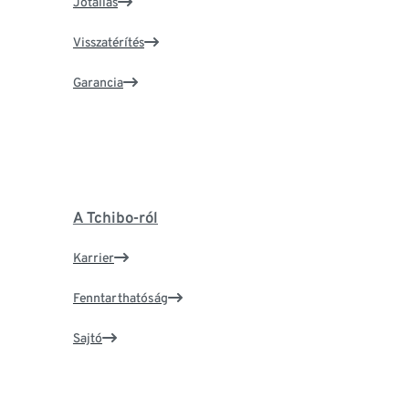
Jótállás
Visszatérítés
Garancia
A Tchibo-ról
Karrier
Fenntarthatóság
Sajtó