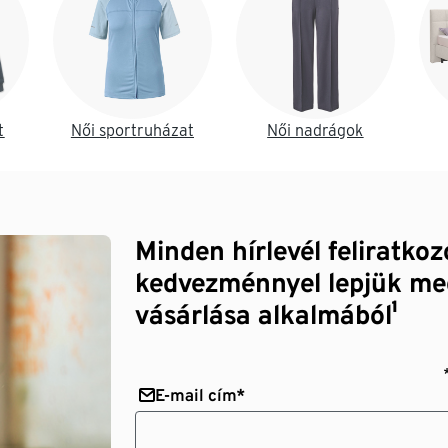
t
Női sportruházat
Női nadrágok
Minden hírlevél feliratko
kedvezménnyel lepjük me
vásárlása alkalmából¹
E-mail cím*