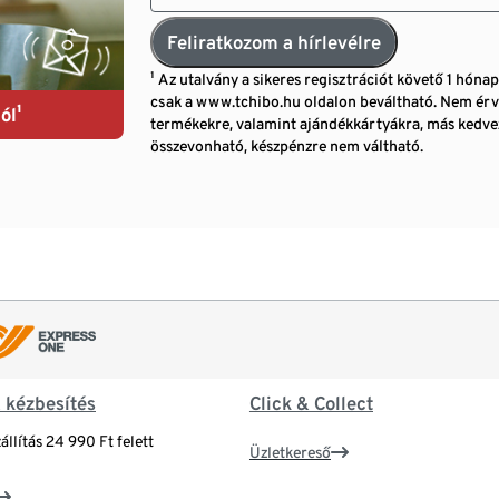
Feliratkozom a hírlevélre
¹ Az utalvány a sikeres regisztrációt követő 1 hóna
csak a www.tchibo.hu oldalon beváltható. Nem érv
ól¹
termékekre, valamint ajándékkártyákra, más ked
összevonható, készpénzre nem váltható.
& kézbesítés
Click & Collect
állítás 24 990 Ft felett
Üzletkereső