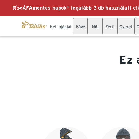
🛒✂️ÁFAmentes napok* legalább 3 db használati cik
Heti ajánlat
Kávé
Női
Férfi
Gyerek
O
Ez 
Lista vége