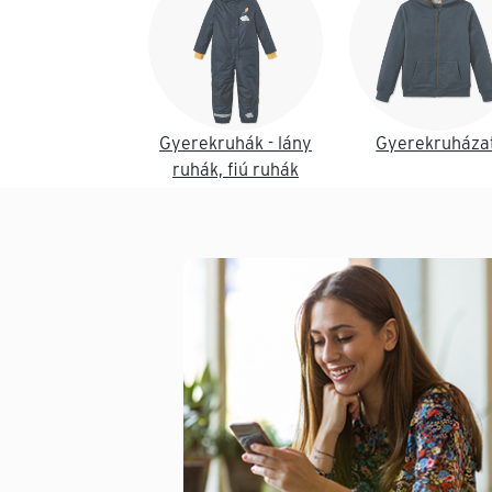
Gyerekruhák - lány
Gyerekruháza
ruhák, fiú ruhák