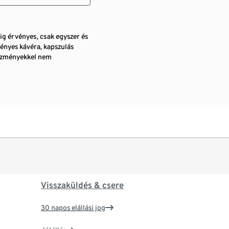
pig érvényes, csak egyszer és
ényes kávéra, kapszulás
vezményekkel nem
Visszaküldés & csere
30 napos elállási jog