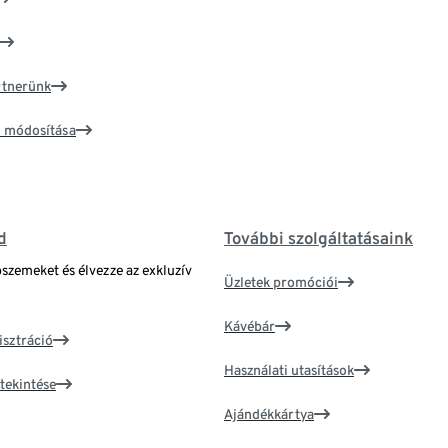
artnerünk
ím módosítása
d
További szolgáltatásaink
bszemeket és élvezze az exkluzív
Üzletek promóciói
Kávébár
isztráció
Használati utasítások
tekintése
Ajándékkártya