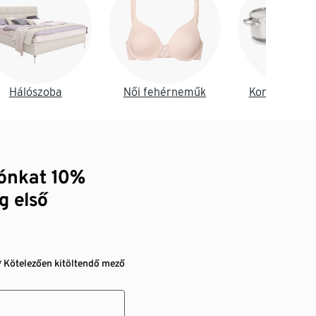
Hálószoba
Női fehérneműk
Konyha és é
zónkat 10%
g első
* Kötelezően kitöltendő mező