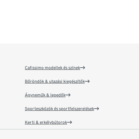
Cafissimo modellek és színek
Bőröndök & utazási kiegészítők
Ágyneműk & lepedők
Sporteszközök és sportfelszerelések
Kerti & erkélybútorok