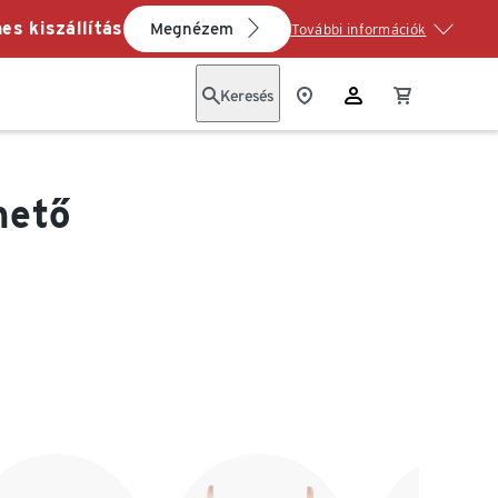
es kiszállítás
Megnézem
További információk
Keresés
hető