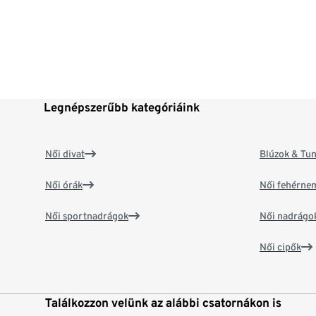
Legnépszerűbb kategóriáink
Női divat
Blúzok & Tun
Női órák
Női fehérne
Női sportnadrágok
Női nadrágo
Női cipők
Találkozzon velünk az alábbi csatornákon is