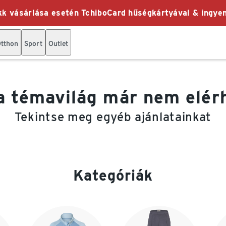
k vásárlása esetén TchiboCard hűségkártyával & ingyen
tthon
Sport
Outlet
a témavilág már nem elér
Tekintse meg egyéb ajánlatainkat
Kategóriák