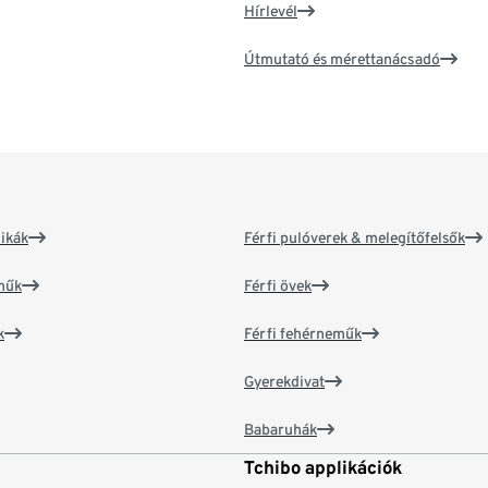
Hírlevél
Útmutató és mérettanácsadó
ikák
Férfi pulóverek & melegítőfelsők
műk
Férfi övek
k
Férfi fehérneműk
Gyerekdivat
Babaruhák
Tchibo applikációk