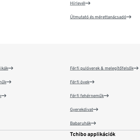
Hírlevél
Útmutató és mérettanácsadó
ikák
Férfi pulóverek & melegítőfelsők
műk
Férfi övek
k
Férfi fehérneműk
Gyerekdivat
Babaruhák
Tchibo applikációk