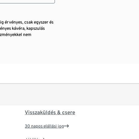
pig érvényes, csak egyszer és
ényes kávéra, kapszulás
vezményekkel nem
Visszaküldés & csere
30 napos elállási jog