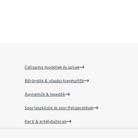
Cafissimo modellek és színek
Bőröndök & utazási kiegészítők
Ágyneműk & lepedők
Sporteszközök és sportfelszerelések
Kerti & erkélybútorok