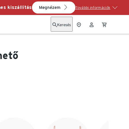
es kiszállítás
Megnézem
További információk
Keresés
hető