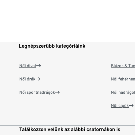
Legnépszerűbb kategóriáink
Női divat
Blúzok & Tun
Női órák
Női fehérne
Női sportnadrágok
Női nadrágo
Női cipők
Találkozzon velünk az alábbi csatornákon is