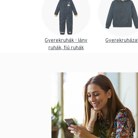
Gyerekruhák - lány
Gyerekruháza
ruhák, fiú ruhák