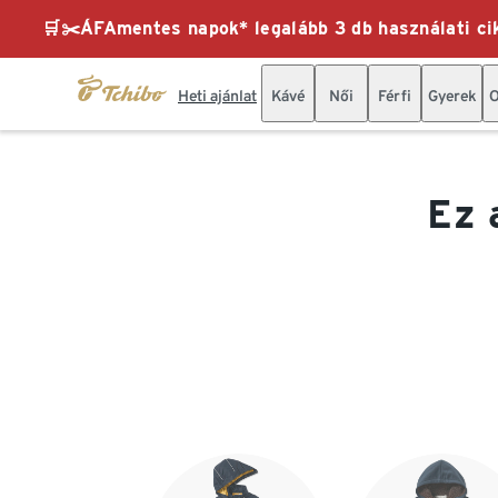
🛒✂️ÁFAmentes napok* legalább 3 db használati cik
Heti ajánlat
Kávé
Női
Férfi
Gyerek
O
Ez 
Lista vége