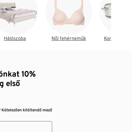
Hálószoba
Női fehérneműk
Konyha és é
zónkat 10%
g első
* Kötelezően kitöltendő mező