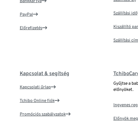
Bankkártya
Szállítási idő
PayPal
Kiszállító p
Előrefizetés
Szállítási c
Kapcsolat & segítség
TchiboCar
Gyűjtse a ba
Kapcsolati űrlap
előnyöket.
Tchibo Online fiók
Ingyenes reg
Promóciós szabályzatok
Előnyök meg