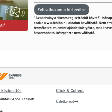
Feliratkozom a hírlevélre
¹ Az utalvány a sikeres regisztrációt követő 1 hóna
csak a www.tchibo.hu oldalon beváltható. Nem érv
ól¹
termékekre, valamint ajándékkártyákra, más ked
összevonható, készpénzre nem váltható.
& kézbesítés
Click & Collect
állítás 24 990 Ft felett
Üzletkereső