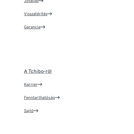
Jótállás
Visszatérítés
Garancia
A Tchibo-ról
Karrier
Fenntarthatóság
Sajtó