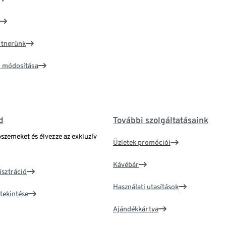
artnerünk
ím módosítása
d
További szolgáltatásaink
bszemeket és élvezze az exkluzív
Üzletek promóciói
Kávébár
isztráció
Használati utasítások
tekintése
Ajándékkártya