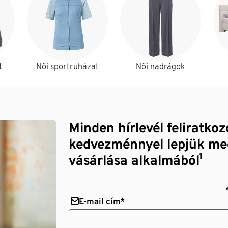
t
Női sportruházat
Női nadrágok
Minden hírlevél feliratko
kedvezménnyel lepjük me
vásárlása alkalmából¹
E-mail cím*