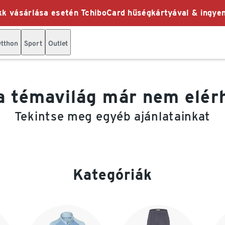
k vásárlása esetén TchiboCard hűségkártyával & ingyen
tthon
Sport
Outlet
a témavilág már nem elér
Tekintse meg egyéb ajánlatainkat
Kategóriák