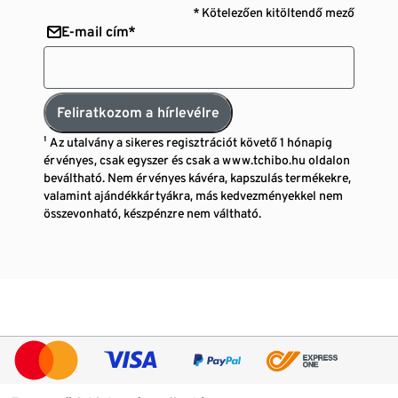
* Kötelezően kitöltendő mező
E-mail cím*
Feliratkozom a hírlevélre
¹ Az utalvány a sikeres regisztrációt követő 1 hónapig
érvényes, csak egyszer és csak a www.tchibo.hu oldalon
beváltható. Nem érvényes kávéra, kapszulás termékekre,
valamint ajándékkártyákra, más kedvezményekkel nem
összevonható, készpénzre nem váltható.