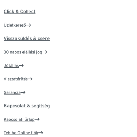
Click & Collect
Üzletkereső
Visszaküldés & csere
30 napos elállási jog
Jótállás
Visszatérítés
Garancia
Kapcsolat & segítség
Kapcsolati űrlap
Tchibo Online fiók