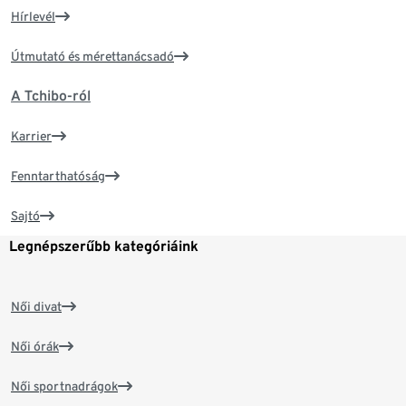
Hírlevél
Útmutató és mérettanácsadó
A Tchibo-ról
Karrier
Fenntarthatóság
Sajtó
Legnépszerűbb kategóriáink
Női divat
Női órák
Női sportnadrágok