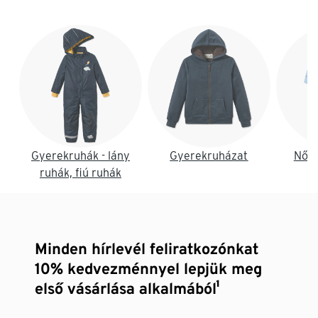
Lista vége
Gyerekruhák - lány
Gyerekruházat
Női 
ruhák, fiú ruhák
Minden hírlevél feliratkozónkat
10% kedvezménnyel lepjük meg
első vásárlása alkalmából¹