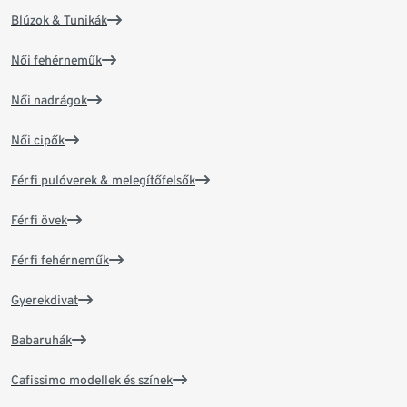
Blúzok & Tunikák
Női fehérneműk
Női nadrágok
Női cipők
Férfi pulóverek & melegítőfelsők
Férfi övek
Férfi fehérneműk
Gyerekdivat
Babaruhák
Cafissimo modellek és színek