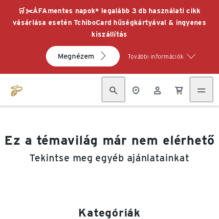
🛒✂️ÁFAmentes napok* legalább 3 db használati cikk
vásárlása esetén TchiboCard hűségkártyával & ingyenes
kiszállítás
Megnézem
További információk
Ez a témavilág már nem elérhető
Tekintse meg egyéb ajánlatainkat
Kategóriák