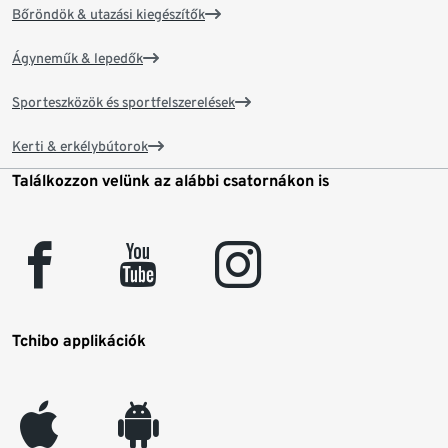
Bőröndök & utazási kiegészítők
Ágyneműk & lepedők
Sporteszközök és sportfelszerelések
Kerti & erkélybútorok
Találkozzon velünk az alábbi csatornákon is
facebook
youtube
instagram
Tchibo applikációk
appleinc
android