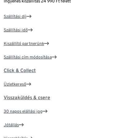
Ingyenes kiszállítás 24 990 Ft felett
Szállítási díj
Szállítási idő
Kiszállító partnerünk
Szállítási cím módosítása
Click & Collect
Üzletkereső
Visszaküldés & csere
30 napos elállási jog
Jótállás