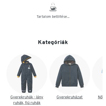
Tartalom betöltése...
Kategóriák
Lista vége
Gyerekruhák - lány
Gyerekruházat
Női 
ruhák, fiú ruhák