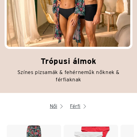
Trópusi álmok
Színes pizsamák & fehérneműk nőknek &
férfiaknak
Női
Férfi
arrow_right
arrow_right
Lista vége