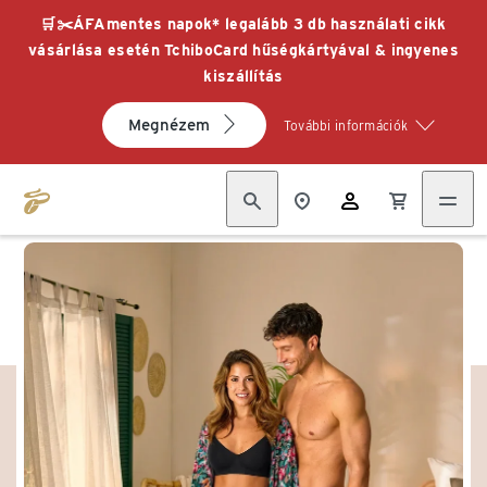
🛒✂️ÁFAmentes napok* legalább 3 db használati cikk
vásárlása esetén TchiboCard hűségkártyával & ingyenes
kiszállítás
Megnézem
További információk