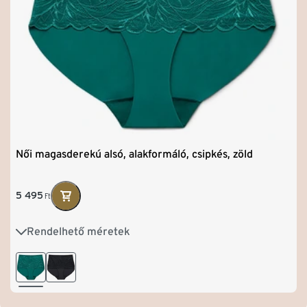
Női magasderekú alsó, alakformáló, csipkés, zöld
5 495
Ft
Rendelhető méretek
S 36/38
M 40/42
L 44/46
XL 48/50
XXL 52/54