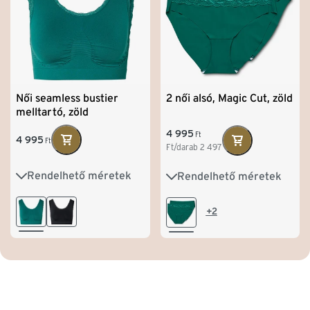
Női seamless bustier
2 női alsó, Magic Cut, zöld
melltartó, zöld
4 995
Ft
4 995
Ft
Ft/darab
2 497
Rendelhető méretek
Rendelhető méretek
S 36/38
M 40/42
XS 32/34
S 36/38
L 44/46
XL 48/50
M 40/42
L 44/46
+2