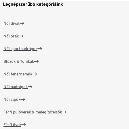
Legnépszerűbb kategóriáink
Női divat
Női órák
Női sportnadrágok
Blúzok & Tunikák
Női fehérneműk
Női nadrágok
Női cipők
Férfi pulóverek & melegítőfelsők
Férfi övek