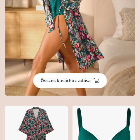
basket
Összes kosárhoz adása