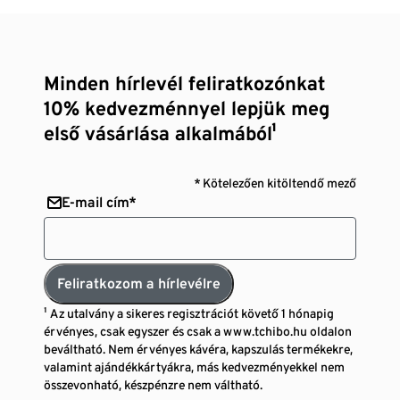
Minden hírlevél feliratkozónkat
10% kedvezménnyel lepjük meg
első vásárlása alkalmából¹
* Kötelezően kitöltendő mező
E-mail cím*
Feliratkozom a hírlevélre
¹ Az utalvány a sikeres regisztrációt követő 1 hónapig
érvényes, csak egyszer és csak a www.tchibo.hu oldalon
beváltható. Nem érvényes kávéra, kapszulás termékekre,
valamint ajándékkártyákra, más kedvezményekkel nem
összevonható, készpénzre nem váltható.