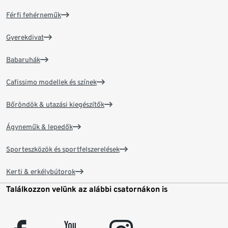
Férfi fehérneműk
Gyerekdivat
Babaruhák
Cafissimo modellek és színek
Bőröndök & utazási kiegészítők
Ágyneműk & lepedők
Sporteszközök és sportfelszerelések
Kerti & erkélybútorok
Találkozzon velünk az alábbi csatornákon is