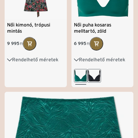
Női kimonó, trópusi
Női puha kosaras
mintás
melltartó, zöld
9 995
6 995
Ft
Ft
Rendelhető méretek
Rendelhető méretek
S 36/38
M 40/42
75A
75B
75C
L 44/46
XL 48/50
80A
80B
80C
85A
85B
85C