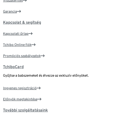
Visszatérítés
Garancia
Kapcsolat & segítség
Kapcsolati űrlap
Tchibo Online fiók
Promóciós szabályzatok
TchiboCard
Gyűjtse a babszemeket és élvezze az exkluzív előnyöket.
Ingyenes regisztráció
Előnyök megtekintése
További szolgáltatásaink