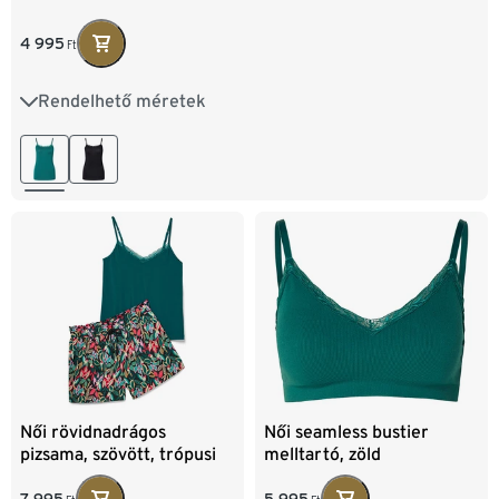
4 995
Ft
Rendelhető méretek
S 36/38
M 40/42
L 44/46
XL 48/50
Női rövidnadrágos
Női seamless bustier
pizsama, szövött, trópusi
melltartó, zöld
mintás/zöld
7 995
5 995