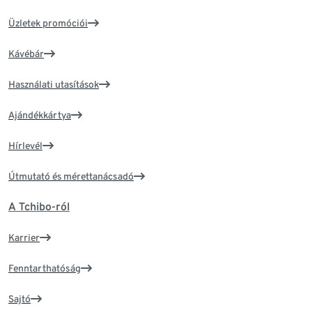
Üzletek promóciói
Kávébár
Használati utasítások
Ajándékkártya
Hírlevél
Útmutató és mérettanácsadó
A Tchibo-ról
Karrier
Fenntarthatóság
Sajtó