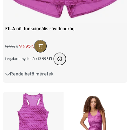
FILA női funkcionális rövidnadrág
9 995
13 995
Ft
Ft
Legalacsonyabb ár:
13 995
Ft
Rendelhető méretek
XS 32/34
S 36/38
M 40/42
L 44/46
XL 48/50