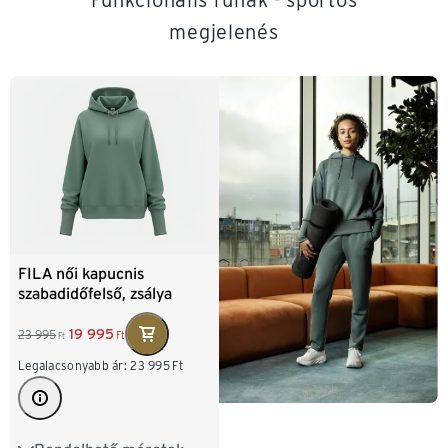
megjelenés
FILA női kapucnis
szabadidőfelső, zsálya
19 995
23 995
Ft
Ft
Legalacsonyabb ár:
23 995
Ft