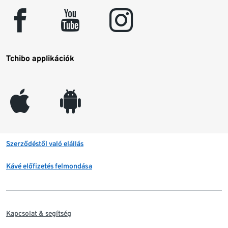
facebook
youtube
instagram
Tchibo applikációk
appleinc
android
Szerződéstől való elállás
Kávé előfizetés felmondása
Kapcsolat & segítség