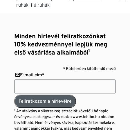
ruhák, fiú ruhák
Minden hírlevél feliratkozónkat
10% kedvezménnyel lepjük meg
első vásárlása alkalmából¹
* Kötelezően kitöltendő mező
E-mail cím*
Feliratkozom a hírlevélre
¹ Az utalvány a sikeres regisztrációt követő 1 hónapig
érvényes, csak egyszer és csak a www.tchibo.hu oldalon
beváltható. Nem érvényes kávéra, kapszulás termékekre,
valamint ajándékkártyákra, más kedvezményekkel nem