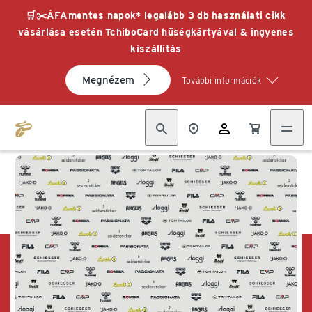
🛒✂️ÁFAmentes napok* legalább 3 db használati cikk
vásárlása esetén TchiboCard hűségkártyával & ingyenes
kiszállítás
Megnézem
További információk