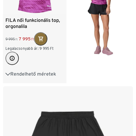
FILA női funkcionális top,
orgonalila
7 995
9 995
Ft
Ft
Legalacsonyabb ár:
9 995
Ft
Rendelhető méretek
XS 32/34
S 36/38
M 40/42
L 44/46
XL 48/50