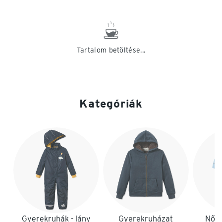
Tartalom betöltése...
Kategóriák
Lista vége
Gyerekruhák - lány
Gyerekruházat
Női 