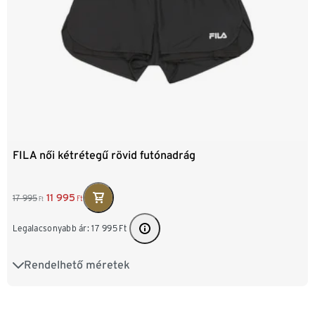
FILA női kétrétegű rövid futónadrág
11 995
17 995
Ft
Ft
Legalacsonyabb ár:
17 995
Ft
Rendelhető méretek
XS 32/34
S 36/38
M 40/42
L 44/46
XL 48/50