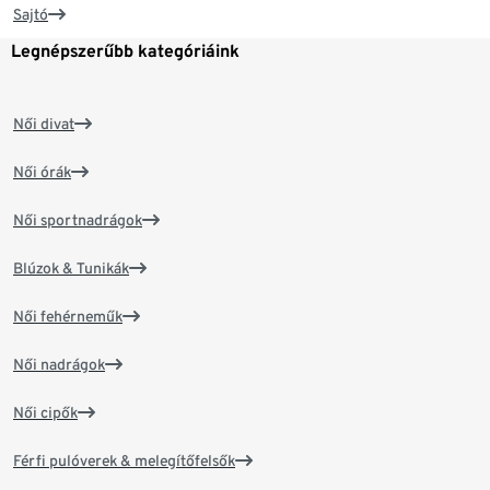
Sajtó
Legnépszerűbb kategóriáink
Női divat
Női órák
Női sportnadrágok
Blúzok & Tunikák
Női fehérneműk
Női nadrágok
Női cipők
Férfi pulóverek & melegítőfelsők