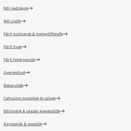
Női nadrágok
Női cipők
Férfi pulóverek & melegítőfelsők
Férfi övek
Férfi fehérneműk
Gyerekdivat
Babaruhák
Cafissimo modellek és színek
Bőröndök & utazási kiegészítők
Ágyneműk & lepedők