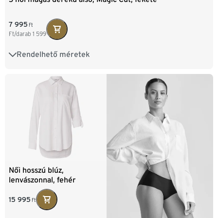
7 995
Ft
Ft/darab
1 599
Rendelhető méretek
XS 32/34
S 36/38
M 40/42
L 44/46
Női hosszú blúz,
lenvászonnal, fehér
15 995
Ft