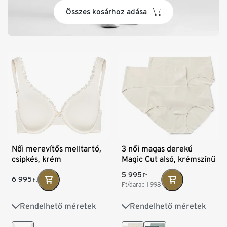
basket
Összes kosárhoz adása
Női merevítős melltartó,
3 női magas derekú
csipkés, krém
Magic Cut alsó, krémszínű
5 995
Ft
6 995
Ft
Ft/darab
1 998
Rendelhető méretek
Rendelhető méretek
75B
80B
80C
XS 32/34
S 36/38