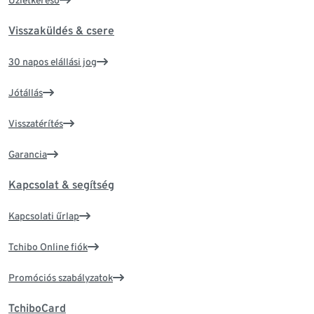
Üzletkereső
Visszaküldés & csere
30 napos elállási jog
Jótállás
Visszatérítés
Garancia
Kapcsolat & segítség
Kapcsolati űrlap
Tchibo Online fiók
Promóciós szabályzatok
TchiboCard