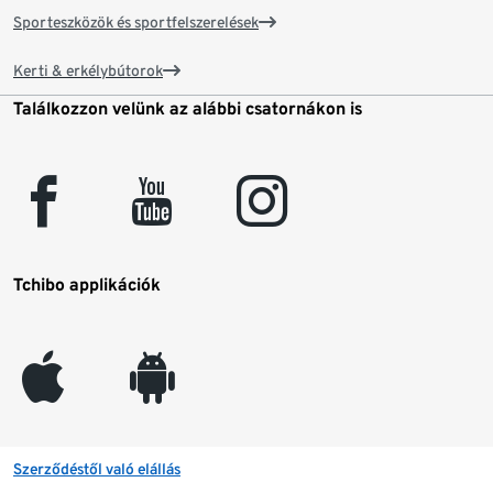
Sporteszközök és sportfelszerelések
Kerti & erkélybútorok
Találkozzon velünk az alábbi csatornákon is
facebook
youtube
instagram
Tchibo applikációk
appleinc
android
Szerződéstől való elállás