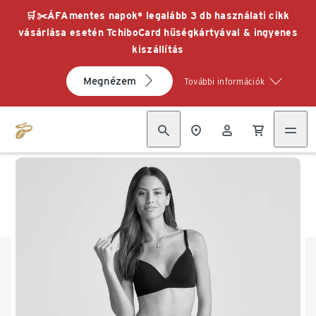
🛒✂️ÁFAmentes napok* legalább 3 db használati cikk
vásárlása esetén TchiboCard hűségkártyával & ingyenes
kiszállítás
Megnézem
További információk