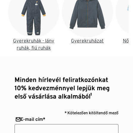
Gyerekruhák - lány
Gyerekruházat
Női 
ruhák, fiú ruhák
Minden hírlevél feliratkozónkat
10% kedvezménnyel lepjük meg
első vásárlása alkalmából¹
* Kötelezően kitöltendő mező
E-mail cím*