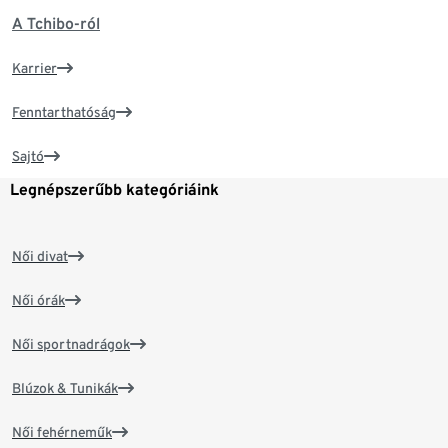
A Tchibo-ról
Karrier
Fenntarthatóság
Sajtó
Legnépszerűbb kategóriáink
Női divat
Női órák
Női sportnadrágok
Blúzok & Tunikák
Női fehérneműk