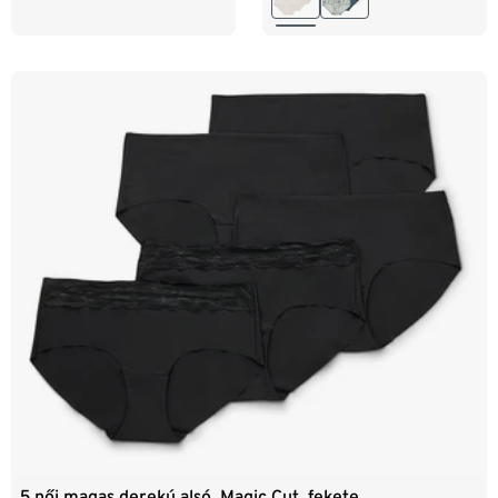
XXL 52/54
85B
85C
5 női magas derekú alsó, Magic Cut, fekete