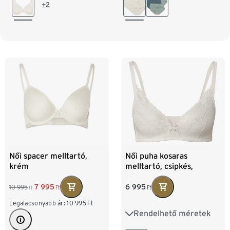
M 40/42
L 44/46
80D
85B
85C
+2
85D
90B
90C
Női spacer melltartó,
Női puha kosaras
krém
melltartó, csipkés,
krémszínű
6 995
7 995
10 995
Ft
Ft
Ft
Legalacsonyabb ár:
10 995
Ft
Rendelhető méretek
75A
75B
75C