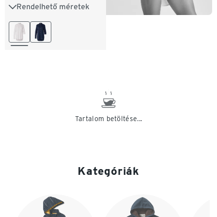
Rendelhető méretek
36
38
40
42
44
46
Tartalom betöltése...
Kategóriák
Lista vége