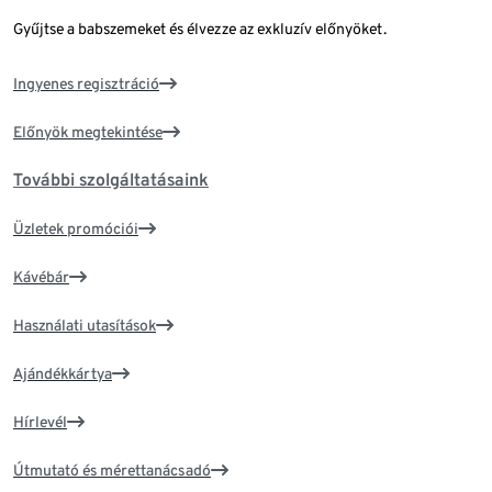
Gyűjtse a babszemeket és élvezze az exkluzív előnyöket.
Ingyenes regisztráció
Előnyök megtekintése
További szolgáltatásaink
Üzletek promóciói
Kávébár
Használati utasítások
Ajándékkártya
Hírlevél
Útmutató és mérettanácsadó