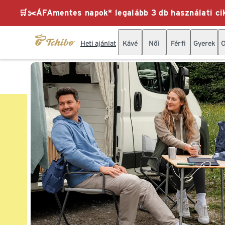
🛒✂️ÁFAmentes napok* legalább 3 db használati cik
Heti ajánlat
Kávé
Női
Férfi
Gyerek
O