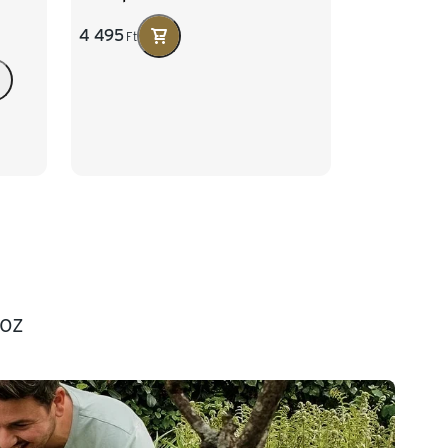
4 495
Ft
hoz