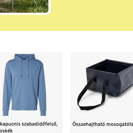
 kapucnis szabadidőfelső,
Összehajtható mosogatótá
goskék