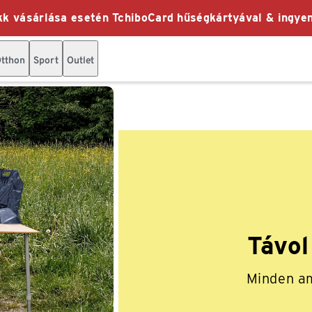
k vásárlása esetén TchiboCard hűségkártyával & ingyen
tthon
Sport
Outlet
Távol
Minden am