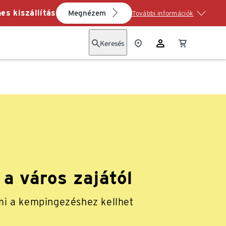
es kiszállítás
Megnézem
További információk
Keresés
 a város zajától
i a kempingezéshez kellhet