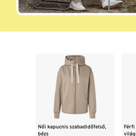
Lista vége
Női kapucnis szabadidőfelső,
Férfi
bézs
vilá