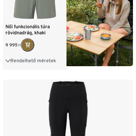
Női funkcionális túra
rövidnadrág, khaki
9 995
Ft
Rendelhető méretek
36
38
40
42
44
46
48