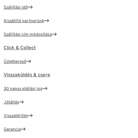
Szállítási idő
Kiszállító partnerünk
Szállítási cím módosítása
Click & Collect
Üzletkereső
Visszaküldés & csere
30 napos elállási jog
Jótállás
Visszatérítés
Garancia