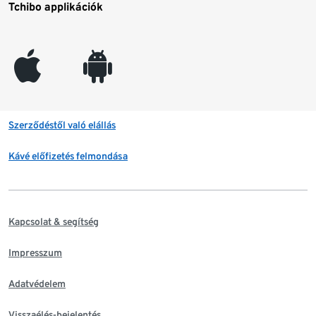
Tchibo applikációk
appleinc
android
Szerződéstől való elállás
Kávé előfizetés felmondása
Kapcsolat & segítség
Impresszum
Adatvédelem
Visszaélés-bejelentés