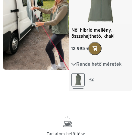
Női hibrid mellény,
összehajtható, khaki
12 995
Ft
Rendelhető méretek
XS 32/34
S 36/38
M 40/42
L 44/46
+2
XL 48/50
XXL 52/54
Tartalom betöltése...