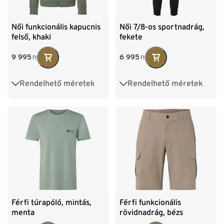
Női funkcionális kapucnis
Női 7/8-os sportnadrág,
felső, khaki
fekete
9 995
6 995
Ft
Ft
Rendelhető méretek
Rendelhető méretek
XS 32/34
S 36/38
XS 32/34
S 36/38
M 40/42
L 44/46
M 40/42
L 44/46
XL 48/50
XXL 52/54
XL 48/50
Férfi túrapóló, mintás,
Férfi funkcionális
menta
rövidnadrág, bézs