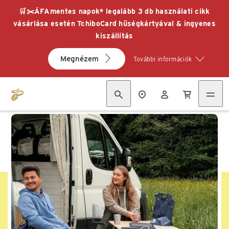
🛒✂️ÁFAmentes napok* legalább 3 db használati cikk
vásárlása esetén TchiboCard hűségkártyával & ingyenes
kiszállítás
Megnézem
További információk