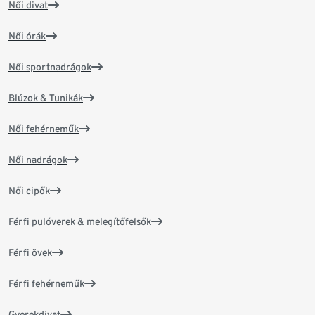
Női divat
Női órák
Női sportnadrágok
Blúzok & Tunikák
Női fehérneműk
Női nadrágok
Női cipők
Férfi pulóverek & melegítőfelsők
Férfi övek
Férfi fehérneműk
Gyerekdivat