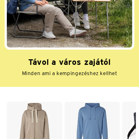
Távol a város zajától
Minden ami a kempingezéshez kellhet
Lista vége