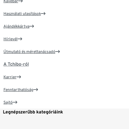
Kávébár
Használati utasítások
Ajándékkártya
Hírlevél
Útmutató és mérettanácsadó
A Tchibo-ról
Karrier
Fenntarthatóság
Sajtó
Legnépszerűbb kategóriáink