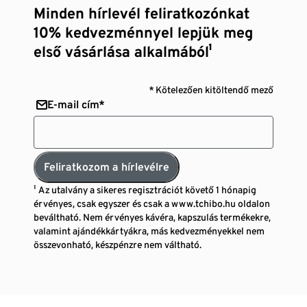
Minden hírlevél feliratkozónkat
10% kedvezménnyel lepjük meg
első vásárlása alkalmából¹
* Kötelezően kitöltendő mező
E-mail cím*
Feliratkozom a hírlevélre
¹ Az utalvány a sikeres regisztrációt követő 1 hónapig
érvényes, csak egyszer és csak a www.tchibo.hu oldalon
beváltható. Nem érvényes kávéra, kapszulás termékekre,
valamint ajándékkártyákra, más kedvezményekkel nem
összevonható, készpénzre nem váltható.