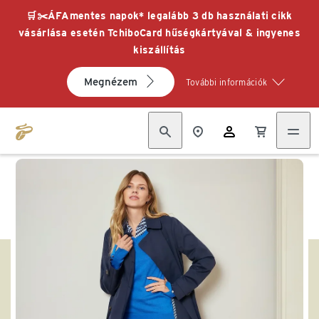
🛒✂️ÁFAmentes napok* legalább 3 db használati cikk
vásárlása esetén TchiboCard hűségkártyával & ingyenes
kiszállítás
Megnézem
További információk