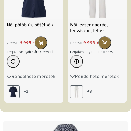
Női pólóblúz, sötétkék
Női lezser nadrág,
lenvászon, fehér
6 995
9 995
7 995
11 995
Ft
Ft
Ft
Ft
Legalacsonyabb ár:
7 995
Ft
Legalacsonyabb ár:
11 995
Ft
Rendelhető méretek
Rendelhető méretek
S 36/38
M 40/42
36
38
40
42
L 44/46
XL 48/50
44
46
48
+2
+3
XXL 52/54