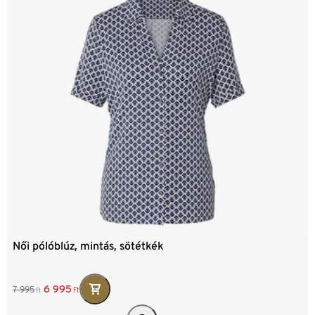
Női pólóblúz, mintás, sötétkék
6 995
7 995
Ft
Ft