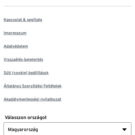
Kapcsolat & segítség
Impresszum
Adatvédelem
Visszaélés-bejelentés
Süti (cookie) beállítások
Általános Szerződési Feltételek
Akadálymentességi nyilatkozat
Válasszon országot
Magyarország