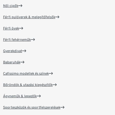
Női cipők
Férfi pulóverek & melegítőfelsők
Férfi övek
Férfi fehérneműk
Gyerekdivat
Babaruhák
Cafissimo modellek és színek
Bőröndök & utazási kiegészítők
Ágyneműk & lepedők
Sporteszközök és sportfelszerelések