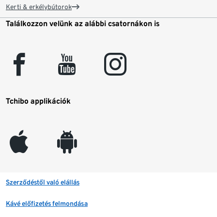
Kerti & erkélybútorok
Találkozzon velünk az alábbi csatornákon is
facebook
youtube
instagram
Tchibo applikációk
appleinc
android
Szerződéstől való elállás
Kávé előfizetés felmondása