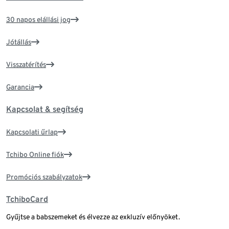
30 napos elállási jog
Jótállás
Visszatérítés
Garancia
Kapcsolat & segítség
Kapcsolati űrlap
Tchibo Online fiók
Promóciós szabályzatok
TchiboCard
Gyűjtse a babszemeket és élvezze az exkluzív előnyöket.