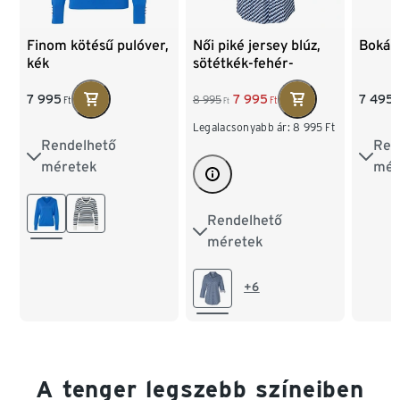
Finom kötésű pulóver,
Női piké jersey blúz,
Bokáig
kék
sötétkék-fehér-
világoskék mintás
7 995
7 495
7 995
8 995
Ft
F
Ft
Ft
Legalacsonyabb ár:
8 995
Ft
Rendelhető
Ren
S 36/38
M 40/42
S 36
méretek
mér
L 44/46
L 44
Rendelhető
36
38
40
XL 48/50
XL 4
méretek
42
44
46
XXL 52/54
XXL 
+6
48
50
52
54
A tenger legszebb színeiben