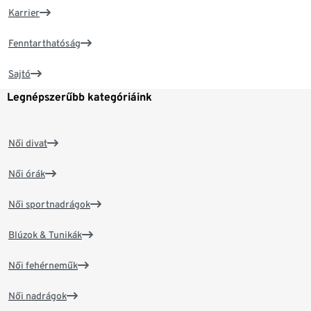
Karrier
Fenntarthatóság
Sajtó
Legnépszerűbb kategóriáink
Női divat
Női órák
Női sportnadrágok
Blúzok & Tunikák
Női fehérneműk
Női nadrágok