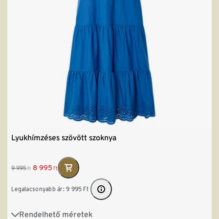
Lyukhímzéses szövött szoknya
8 995
9 995
Ft
Ft
Legalacsonyabb ár:
9 995
Ft
Rendelhető méretek
S 36/38
M 40/42
L 44/46