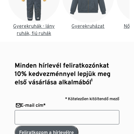
Gyerekruhák - lány
Gyerekruházat
Női 
ruhák, fiú ruhák
Minden hírlevél feliratkozónkat
10% kedvezménnyel lepjük meg
első vásárlása alkalmából¹
* Kötelezően kitöltendő mező
E-mail cím*
Feliratkozom a hírlevélre