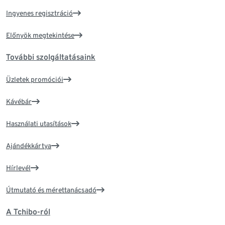
Ingyenes regisztráció
Előnyök megtekintése
További szolgáltatásaink
Üzletek promóciói
Kávébár
Használati utasítások
Ajándékkártya
Hírlevél
Útmutató és mérettanácsadó
A Tchibo-ról