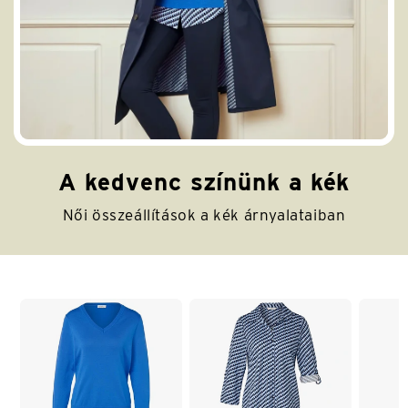
A kedvenc színünk a kék
Női összeállítások a kék árnyalataiban
Lista vége