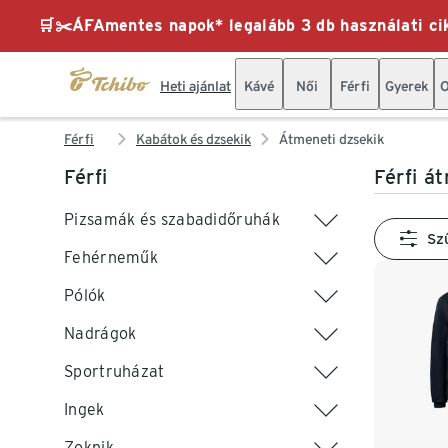
🛒✂️ÁFAmentes napok* legalább 3 db használati cik
Heti ajánlat
Kávé
Női
Férfi
Gyerek
O
Férfi
Kabátok és dzsekik
Átmeneti dzsekik
Férfi
Férfi á
Pizsamák és szabadidőruhák
Sz
Fehérneműk
Pólók
Nadrágok
Sportruházat
Ingek
Zoknik