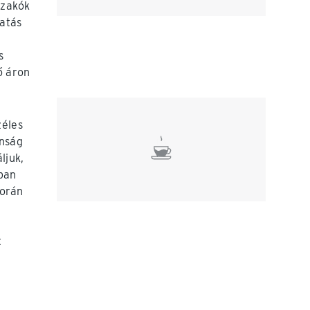
 zakók
hatás
A
s
ő áron
éles
onság
ljuk,
ban
során
t