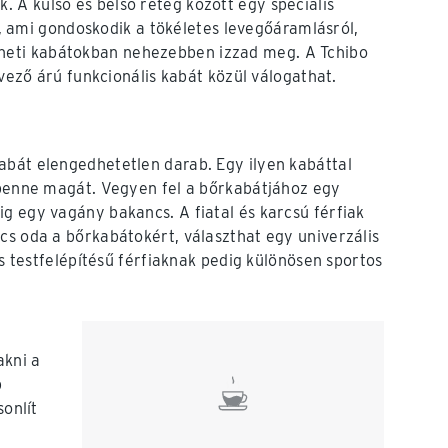
k. A külső és belső réteg között egy speciális
 ami gondoskodik a tökéletes levegőáramlásról,
eneti kabátokban nehezebben izzad meg. A Tchibo
ző árú funkcionális kabát közül válogathat.
abát elengedhetetlen darab. Egy ilyen kabáttal
i benne magát. Vegyen fel a bőrkabátjához egy
g egy vagány bakancs. A fiatal és karcsú férfiak
cs oda a bőrkabátokért, választhat egy univerzális
os testfelépítésű férfiaknak pedig különösen sportos
akni a
b
sonlít