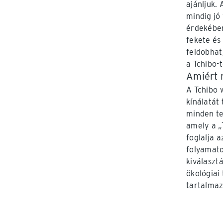
ajánljuk.
mindig jó
érdekében
fekete és
feldobhat
a Tchibo-t
Amiért 
A Tchibo 
kínálatát
minden te
amely a „
foglalja 
folyamato
kiválaszt
ökológiai
tartalmaz