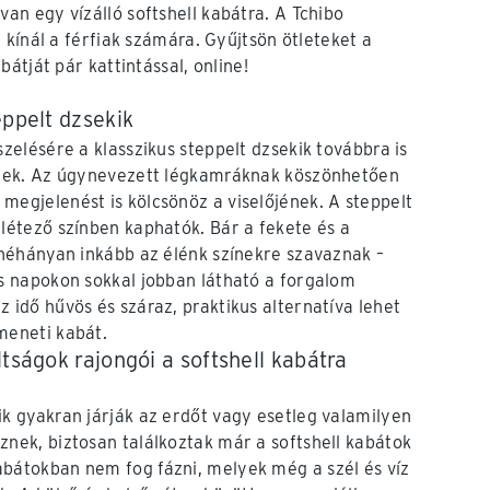
n egy vízálló softshell kabátra. A Tchibo
kínál a férfiak számára. Gyűjtsön ötleteket a
átját pár kattintással, online!
eppelt dzsekik
szelésére a klasszikus steppelt dzsekik továbbra is
tenek. Az úgynevezett légkamráknak köszönhetően
megjelenést is kölcsönöz a viselőjének. A steppelt
 létező színben kaphatók. Bár a fekete és a
, néhányan inkább az élénk színekre szavaznak –
ős napokon sokkal jobban látható a forgalom
 idő hűvös és száraz, praktikus alternatíva lehet
meneti kabát.
ltságok rajongói a softshell kabátra
ik gyakran járják az erdőt vagy esetleg valamilyen
znek, biztosan találkoztak már a softshell kabátok
bátokban nem fog fázni, melyek még a szél és víz