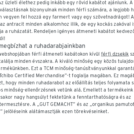
 Az üzleti élethez pedig inkább egy rövid kabátot ajánlunk. A
 választásnak bizonyulnak minden férfi számára, a legjobb 
 vegyen fel hozzá egy farmert vagy egy szövetnadrágot! 
 az antracit minden alkalomhoz illik, de egy kockás zakóval i
ja a ruházatát. Rendeljen igényes átmeneti kabátot kedvez
ól!
megbízhat a ruhadarabjainkban
webshopjában férfi átmeneti kabátokon kívül
férfi dzsekik
sz
 találja minden évszakra. A kiváló minőség egy közös tulajd
rmékünkben. Ezt a TCM minőség-tanúsítványunkkal garantá
Tchibo Certified Merchandise”-t foglalja magában. Ez magá
azt, hogy minden ruhadarabot az előállítás teljes folyamata 
s minőség-ellenőrzésnek vetünk alá. Emellett a termékeink
ásakor nagy hangsúlyt fektetünk a fenntarthatóságra és az
 termesztésre. A „GUT GEMACHT” és az „organikus pamuto
” jelöléseink alátámasztják ezen törekvéseinket.