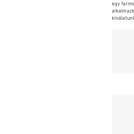
egy farme
alkalmazk
kínálatun