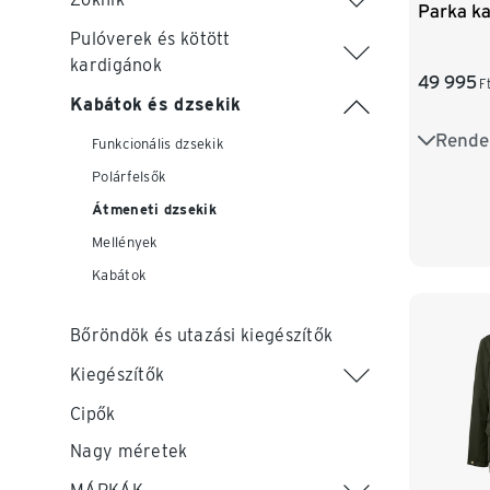
Parka k
Pulóverek és kötött
kardigánok
49 995
F
Kabátok és dzsekik
Rende
S 44/46
Funkcionális dzsekik
Polárfelsők
L 52/54
Átmeneti dzsekik
XXL 60
Mellények
Kabátok
4XL 68/
Bőröndök és utazási kiegészítők
Kiegészítők
Cipők
Nagy méretek