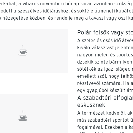
rkabát, a viharos novemberi hónap során azonban szükség va
odott a szeszélyes időjáráshoz, és sokféle átmeneti kabátot 
k nézegetése közben, és rendelje meg a tavaszi vagy őszi kab
Polár felsők vagy st
A szeles és esős idő átvé
kiváló választást jelen
nagyon meleg és sportos 
dzsekik szinte bármilyen
sötétkék az igazi sláger
emellett szól, hogy felh
résztvevői számára. Ha az
egy gyapjúból készült át
A szabadtéri elfogla
esküsznek
A természet kedvelői, ak
más szabadtéri sportot ű
fogalmával. Ezekben a ka