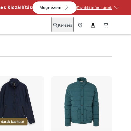
es kiszállítás
Megnézem
További információk
Keresés
 darab kapható