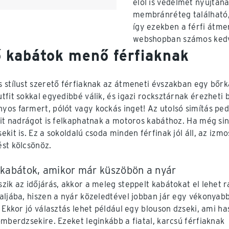
elől is védelmet nyújtana
membránréteg található,
így ezekben a férfi átm
webshopban számos kedve
 kabátok menő férfiaknak
 stílust szerető férfiaknak az átmeneti évszakban egy bőrk
tfit sokkal egyedibbé válik, és igazi rocksztárnak érezhet
os farmert, pólót vagy kockás inget! Az utolsó simítás pedi
fit nadrágot is felkaphatnak a motoros kabáthoz. Ha még sin
ekit is. Ez a sokoldalú csoda minden férfinak jól áll, az izm
st kölcsönöz.
kabátok, amikor már küszöbön a nyár
zik az időjárás, akkor a meleg steppelt kabátokat el lehet r
aljába, hiszen a nyár közeledtével jobban jár egy vékonyab
 Ekkor jó választás lehet például egy blouson dzseki, ami ha
omberdzsekire. Ezeket leginkább a fiatal, karcsú férfiaknak