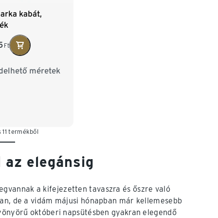
parka kabát,
kék
5
Ft
delhető méretek
/46
M 48/50
/54
XL 56/58
60/62
3XL 64/66
 11 termékből
68/70
5XL 72/74
l az elegánsig
egvannak a kifejezetten tavaszra és őszre való
tlan, de a vidám májusi hónapban már kellemesebb
 gyönyörű októberi napsütésben gyakran elegendő