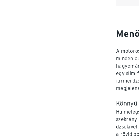
Menő
A motoros
minden ou
hagyomány
egy slim-
farmerdzs
megjelené
Könnyű 
Ha melegs
szekrény 
dzsekivel.
a rövid b