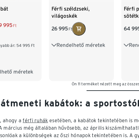
abát
Férfi széldzseki,
Férfi 
világoskék
sötét
9 995
Ft
26 995
64 99
Ft
Rendelhető méretek
Ren
S 44/46
M 48/50
S 44
yabb ár:
54 995
Ft
L 52/54
XL 56/58
L 52
lhető méretek
M 48/50
XXL 60/62
XXL 
Ön 11 terméket nézett meg az összes
XL 56/58
4XL 
/62
 átmeneti kabátok: a sportostó
, ahogy a
férfi ruhák
esetében, a kabátok tekintetében is m
A március még általában hűvösebb, az április kiszámíthata
asonlóak a különbségek az őszi hónapok tekintetében is. A