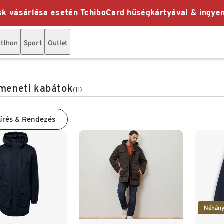
k vásárlása esetén TchiboCard hűségkártyával & ingyen
tthon
Sport
Outlet
tmeneti kabátok
(11)
űrés & Rendezés
Néhány