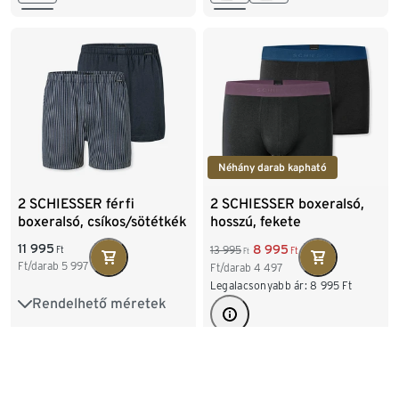
Néhány darab kapható
2 SCHIESSER férfi
2 SCHIESSER boxeralsó,
boxeralsó, csíkos/sötétkék
hosszú, fekete
11 995
8 995
13 995
Ft
Ft
Ft
Ft/darab
5 997
Ft/darab
4 497
Legalacsonyabb ár:
8 995
Ft
Rendelhető méretek
S/4
M/5
L/6
XL/7
XXL/8
Rendelhető méretek
S/4
M/5
L/6