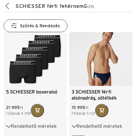
SCHIESSER férfi fehérnemű
(35)
Szűrés & Rendezés
5 SCHIESSER boxeralsó
3 SCHIESSER férfi
alsónadrág, sötétkék
21 995
15 995
Ft
Ft
Ft/darab
4 399
Ft/darab
5 331
Rendelhető méretek
Rendelhető méretek
S/4
M/5
L/6
M/5
L/6
XL/7