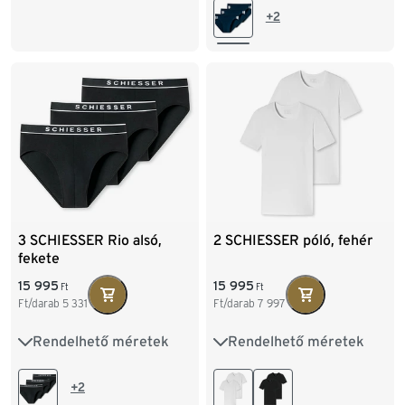
XL/7
XXL/8
XXL/8
+2
3 SCHIESSER Rio alsó,
2 SCHIESSER póló, fehér
fekete
15 995
15 995
Ft
Ft
Ft/darab
5 331
Ft/darab
7 997
Rendelhető méretek
Rendelhető méretek
M/5
L/6
XL/7
S/4
M/5
L/6
XXL/8
XL/7
XXL/8
+2