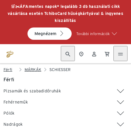
🛒✂️ÁFAmentes napok* legalább 3 db használati cikk
vásárlása esetén TchiboCard hűségkártyával & ingyenes
kiszállítás
Megnézem
További információk
Férfi
MÁRKÁK
SCHIESSER
Férfi
Pizsamák és szabadidőruhák
Fehérneműk
Pólók
Nadrágok