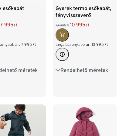
k esőkabát
Gyerek termo esőkabát,
fényvisszaverő
elemekkel
7 995
10 995
Ft
13 995
Ft
Ft
sonyabb ár:
7 995
Ft
Legalacsonyabb ár:
13 995
Ft
delhető méretek
Rendelhető méretek
0
86/92
86/92
98/104
04
110/116
110/116
122/128
28