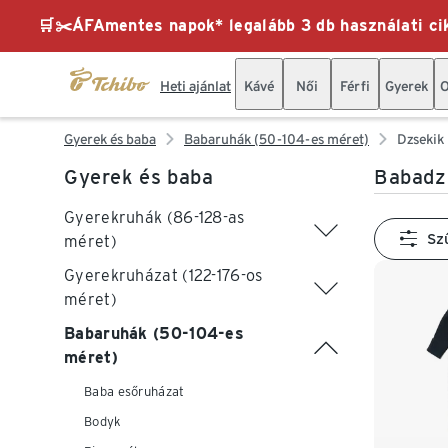
🛒✂️ÁFAmentes napok* legalább 3 db használati cik
Heti ajánlat
Kávé
Női
Férfi
Gyerek
O
Gyerek és baba
Babaruhák (50-104-es méret)
Dzsekik
Gyerek és baba
Babadz
Gyerekruhák (86-128-as
Sz
méret)
Gyerekruházat (122-176-os
méret)
Babaruhák (50-104-es
méret)
Baba esőruházat
Bodyk