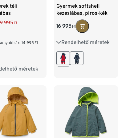
rek téli
Gyermek softshell
lábas
kezeslábas, piros-kék
9 995
Ft
16 995
Ft
Rendelhető méretek
74/80
86/92
sonyabb ár:
14 995
Ft
98/104
110/116
delhető méretek
6
62/68
74/80
122/128
2