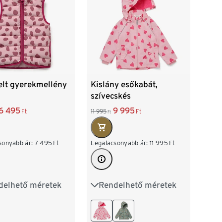
elt gyerekmellény
Kislány esőkabát,
szívecskés
6 495
9 995
Ft
11 995
Ft
Ft
sonyabb ár:
7 495
Ft
Legalacsonyabb ár:
11 995
Ft
delhető méretek
Rendelhető méretek
2
98/104
74/80
86/92
16
122/128
98/104
110/116