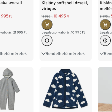
aba overall
Kislány softshell dzseki,
Kislán
virágos
mellén
5 995
10 495
Ft
13 995
Ft
8 995
Ft
Ft
yabb ár:
21 995
Ft
Legalacsonyabb ár:
10 995
Ft
Legalac
lhető méretek
Rendelhető méretek
Ren
62/68
74/80
86/92
98/104
86/9
98/104
110/116
122/128
110/1