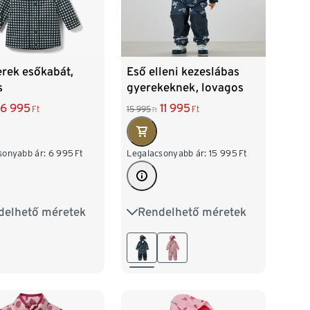
rek esőkabát,
Eső elleni kezeslábas
s
gyerekeknek, lovagos
6 995
11 995
Ft
15 995
Ft
Ft
sonyabb ár:
6 995
Ft
Legalacsonyabb ár:
15 995
Ft
delhető méretek
Rendelhető méretek
2
98/104
74/80
86/92
16
122/128
98/104
110/116
122/128