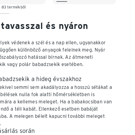
122/128
s 83 termékből
 tavasszal és nyáron
yek védenek a szél és a nap ellen, ugyanakkor
l függően különböző anyagok felelnek meg. Nyár
őszabályozó hatással bírnak. Az átmeneti
ekik vagy polár babadzsekik esetében.
abadzsekik a hideg évszakhoz
sekivel semmi sem akadályozza a hosszú sétákat a
bélések nulla fok alatti hőmérsékletben is
zámára a kellemes meleget. Ha a babakocsiban van
endő a téli kabát. Ellenkező esetben babáját
asba. A melegen bélelt kapucni további meleget
.
ásárlás során