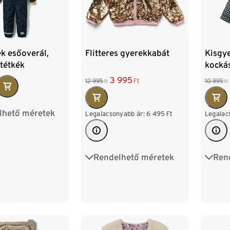
k esőoverál,
Flitteres gyerekkabát
Kisgye
ötétkék
kocká
3 995
12 995
Ft
10 995
Ft
Ft
lhető méretek
86/92
Legalacsonyabb ár:
6 495
Ft
Legalac
110/116
Rendelhető méretek
Ren
98/104
110/116
86/9
122/128
110/1