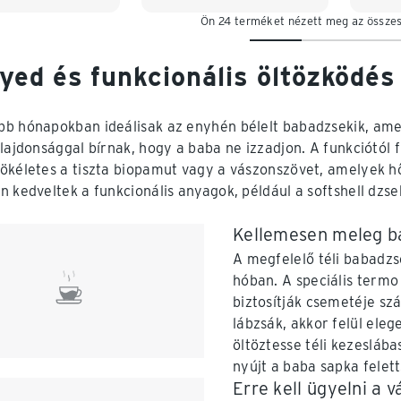
Ön 24 terméket nézett meg az össze
yed és funkcionális öltözködés
b hónapokban ideálisak az enyhén bélelt babadzsekik, amel
ulajdonsággal bírnak, hogy a baba ne izzadjon. A funkciótó
ökéletes a tiszta biopamut vagy a vászonszövet, amelyek h
n kedveltek a funkcionális anyagok, például a softshell dzs
Kellemesen meleg b
A megfelelő téli babadz
hóban. A speciális termo 
biztosítják csemetéje s
lábzsák, akkor felül eleg
öltöztesse téli kezesláb
nyújt a baba sapka felett
Erre kell ügyelni a v