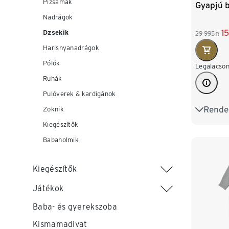
Pizsamák
Gyapjú b
Nadrágok
1
Dzsekik
29 995
Ft
Harisnyanadrágok
Pólók
Legalacson
Ruhák
Pulóverek & kardigánok
Rende
50/56
Zoknik
Kiegészítők
86/92
Babaholmik
Kiegészítők
Játékok
Baba- és gyerekszoba
Kismamadivat