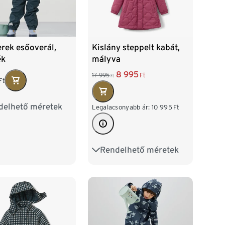
rek esőoverál,
Kislány steppelt kabát,
ék
mályva
8 995
17 995
Ft
Ft
Ft
delhető méretek
0
86/92
Legalacsonyabb ár:
10 995
Ft
04
110/116
Rendelhető méretek
86/92
98/104
110/116
122/128