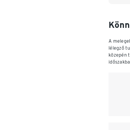
Könn
A melegeb
lélegző t
közepén t
időszakba