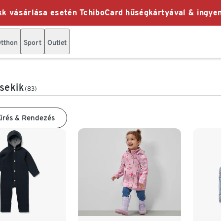
k vásárlása esetén TchiboCard hűségkártyával & ingyen
tthon
Sport
Outlet
sekik
(83)
űrés & Rendezés