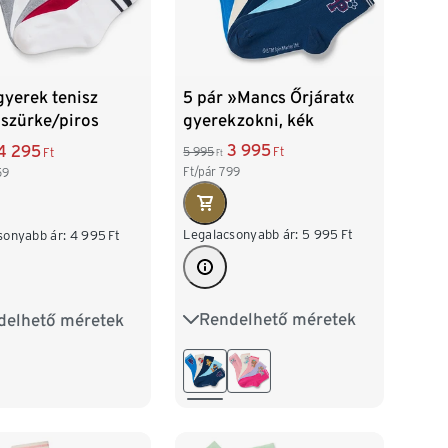
5 pár »Mancs Őrjárat«
gyerek tenisz
gyerekzokni, kék
 szürke/piros
3 995
4 295
5 995
Ft
Ft
Ft
Ft/pár
799
59
Legalacsonyabb ár:
5 995
Ft
sonyabb ár:
4 995
Ft
Rendelhető méretek
delhető méretek
23-26
27-30
31-34
31-34
35-38
2