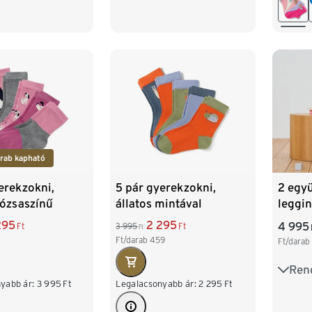
rab kapható
erekzokni,
5 pár gyerekzokni,
2 egy
rózsaszínű
állatos mintával
leggi
295
2 295
4 995
Ft
3 995
Ft
Ft
Ft/darab
459
Ft/darab
Ren
62/6
yabb ár:
3 995
Ft
Legalacsonyabb ár:
2 295
Ft
98/1