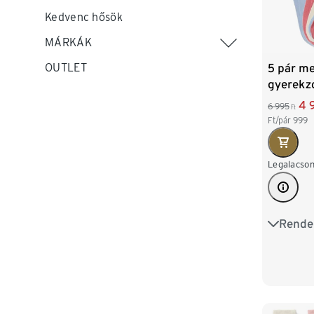
Kedvenc hősök
MÁRKÁK
5 pár me
OUTLET
gyerekz
4 
6 995
Ft
Ft/pár
999
Legalacson
Rende
27-30
39-42