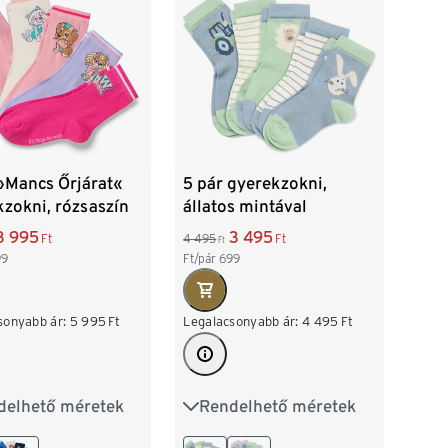
 »Mancs Őrjárat«
5 pár gyerekzokni,
zokni, rózsaszín
állatos mintával
3 995
3 495
Ft
4 495
Ft
Ft
99
Ft/pár
699
sonyabb ár:
5 995
Ft
Legalacsonyabb ár:
4 495
Ft
delhető méretek
Rendelhető méretek
27-30
31-34
23-26
27-30
31-34