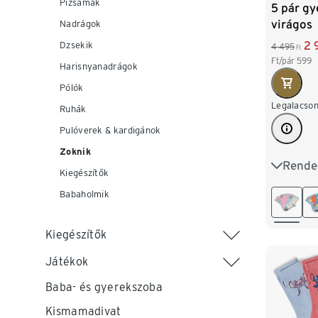
Pizsamák
5 pár gy
virágos
Nadrágok
2 
Dzsekik
4 495
Ft
Ft/pár
599
Harisnyanadrágok
Pólók
Legalacson
Ruhák
Pulóverek & kardigánok
Zoknik
Rende
23-26
Kiegészítők
Babaholmik
Kiegészítők
Játékok
Baba- és gyerekszoba
Kismamadivat