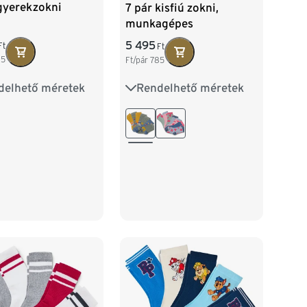
gyerekzokni
7 pár kisfiú zokni,
munkagépes
5 495
Ft
Ft
85
Ft/pár
785
delhető méretek
Rendelhető méretek
35-38
39-42
23-26
27-30
31-34