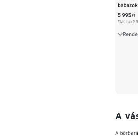
babazokn
csomag
5 995
Ft
Ft/darab
2 
Rende
19
17
15-16
A vá
A bőrbará