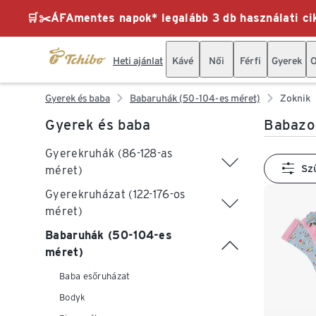
🛒✂️ÁFAmentes napok* legalább 3 db használati cik
Heti ajánlat
Kávé
Női
Férfi
Gyerek
O
Gyerek és baba
Babaruhák (50-104-es méret)
Zoknik
Gyerek és baba
Babazo
Gyerekruhák (86-128-as
Sz
méret)
Gyerekruházat (122-176-os
méret)
Babaruhák (50-104-es
méret)
Baba esőruházat
Bodyk