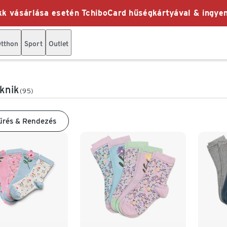
k vásárlása esetén TchiboCard hűségkártyával & ingyen
tthon
Sport
Outlet
knik
(95)
űrés & Rendezés