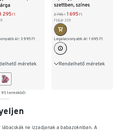
szettben, színes
sárga
1 695
3 295
2 795
Ft
Ft
Ft
Ft/pár
339
59
Legalacsonyabb ár:
1 695
Ft
sonyabb ár:
3 995
Ft
Rendelhető méretek
delhető méretek
31-34
35-38
39-42
27-30
31-34
s 95 termékből
yeljen
y lábacskák ne izzadjanak a babazokniban. A