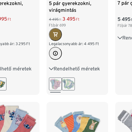
7 pár 
erekzokni,
5 pár gyerekzokni,
virágmintás
995
3 495
5 495
Ft
4 495
Ft
Ft
Ft/pár
699
Ft/pár
7
Ren
31-34
yabb ár:
3 295
Ft
Legalacsonyabb ár:
4 495
Ft
lhető méretek
Rendelhető méretek
27-30
31-34
23-26
27-30
31-34