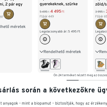
gyerekeknek, szürke
i, 2 pár egy
zöld/
ban
4 495
5 495
Ft
3 995
Ft
Ft
Ft/pár
449
Ft/pár
6
997
lhető méretek
-18
13-14
Legalacsonyabb ár:
5 495
Ft
Legalac
Rendelhető méretek
Ren
23-26
27-30
31-34
23-26
35-38
39-42
Ön 24 terméket nézett meg az össze
sárlás során a következőkre üg
t anyagok – mint a biopamut – biztosítják, hogy az érzéken