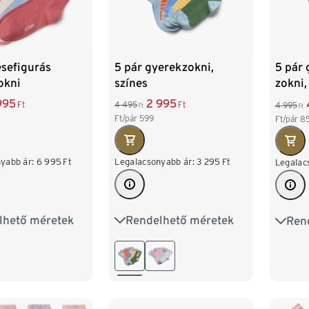
sefigurás
5 pár gyerekzokni,
5 pár 
okni
színes
zokni,
995
2 995
Ft
4 495
Ft
4 995
Ft
Ft
Ft/pár
599
Ft/pár
8
yabb ár:
6 995
Ft
Legalacsonyabb ár:
3 295
Ft
Legalac
lhető méretek
Rendelhető méretek
Ren
31-34
35-38
23-26
27-30
31-34
27-30
39-4