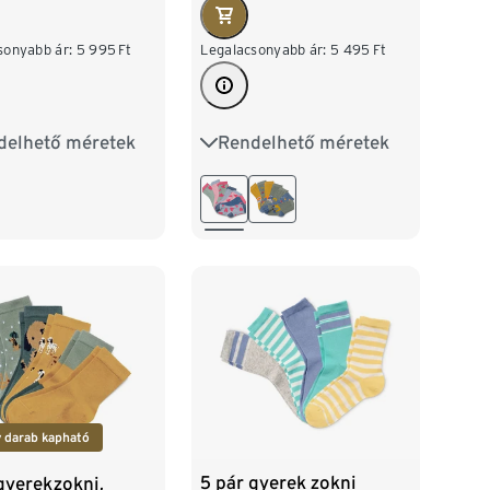
Legalacsonyabb ár:
5 495
Ft
sonyabb ár:
5 995
Ft
Rendelhető méretek
delhető méretek
23-26
27-30
31-34
27-30
31-34
8
39-42
 darab kapható
5 pár gyerek zokni
gyerekzokni,