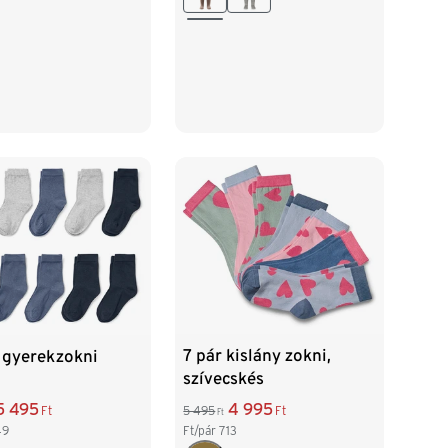
7 pár kislány zokni,
 gyerekzokni
szívecskés
4 995
5 495
5 495
Ft
Ft
Ft
Ft/pár
713
49