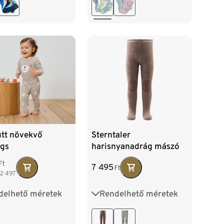
ütt növekvő
Sterntaler
ngs
harisnyanadrág mászó
kisgyerekeknek, barna
Ft
7 495
Ft
2 497
delhető méretek
Rendelhető méretek
8
74/80
86/92
74
80
86
04