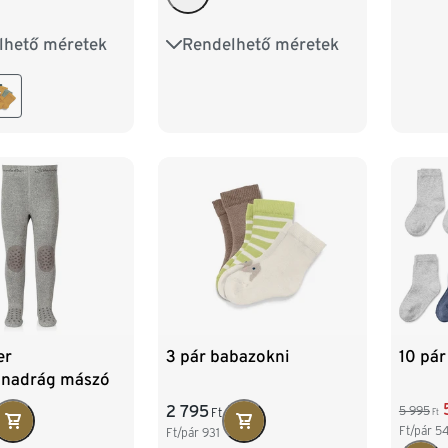
lhető méretek
Rendelhető méretek
27-30
31-34
23-26
27-30
31-34
er
3 pár babazokni
10 pár
anadrág mászó
ekeknek,
2 795
5 995
Ft
Ft
nű
Ft/pár
5
Ft/pár
931