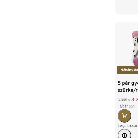
Néhány da
5 pár gy
szürke/
3 
3 995
Ft
Ft/pár
659
Legalacson