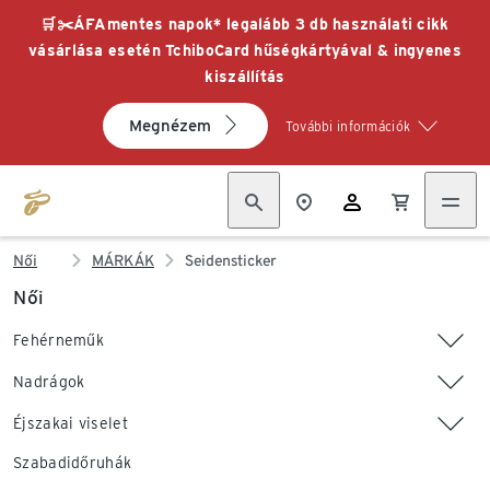
🛒✂️ÁFAmentes napok* legalább 3 db használati cikk
vásárlása esetén TchiboCard hűségkártyával & ingyenes
kiszállítás
Megnézem
További információk
Női
MÁRKÁK
Seidensticker
Női
Fehérneműk
Nadrágok
Éjszakai viselet
Szabadidőruhák