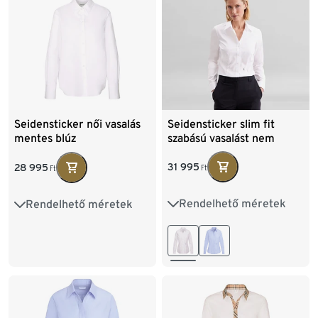
Seidensticker slim fit
Seidensticker női vasalás
szabású vasalást nem
mentes blúz
igénylő ingblúz, fehér
31 995
28 995
Ft
Ft
Rendelhető méretek
Rendelhető méretek
36
38
40
42
36
38
40
42
44
46
48
44
46
48