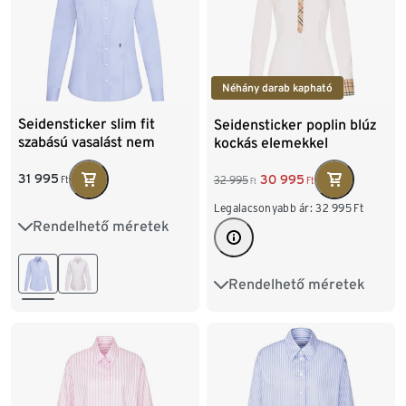
Néhány darab kapható
Seidensticker slim fit
Seidensticker poplin blúz
szabású vasalást nem
kockás elemekkel
igénylő ingblúz, világoskék
31 995
30 995
32 995
Ft
Ft
Ft
Legalacsonyabb ár:
32 995
Ft
Rendelhető méretek
36
38
40
42
44
46
48
Rendelhető méretek
36
38
40
42
44
46
48
50
52
54