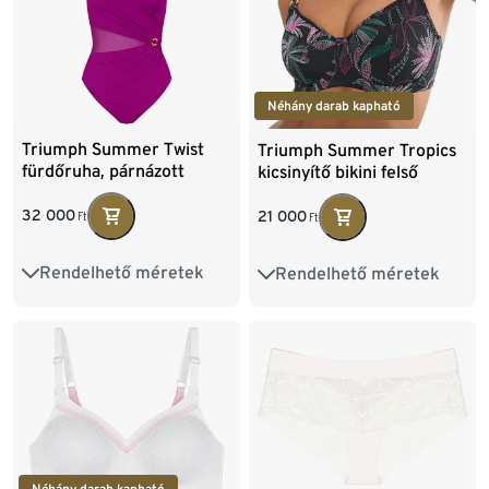
Néhány darab kapható
Triumph Summer Twist
Triumph Summer Tropics
fürdőruha, párnázott
kicsinyítő bikini felső
kosárral
32 000
21 000
Ft
Ft
Rendelhető méretek
Rendelhető méretek
38B
38C
38D
40D
40E
40F
40B
40C
40D
42D
42E
42F
42B
42C
42D
44D
44E
44F
44B
44C
44D
46D
46E
46F
46C