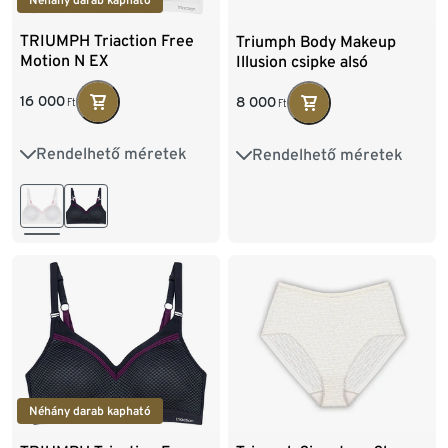
Néhány darab kapható
TRIUMPH Triaction Free
Triumph Body Makeup
Motion N EX
Illusion csipke alsó
sportmelltartó, fehér
16 000
8 000
Ft
Ft
Rendelhető méretek
Rendelhető méretek
75B
75C
80B
38
40
42
44
80C
80D
85B
46
85C
85D
90C
90D
Néhány darab kapható