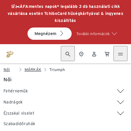
🛒✂️ÁFAmentes napok* legalább 3 db használati cikk
vásárlása esetén TchiboCard hűségkártyával & ingyenes
kiszállítás
Megnézem
További információk
Női
MÁRKÁK
Triumph
Női
Fehérneműk
Nadrágok
Éjszakai viselet
Szabadidőruhák