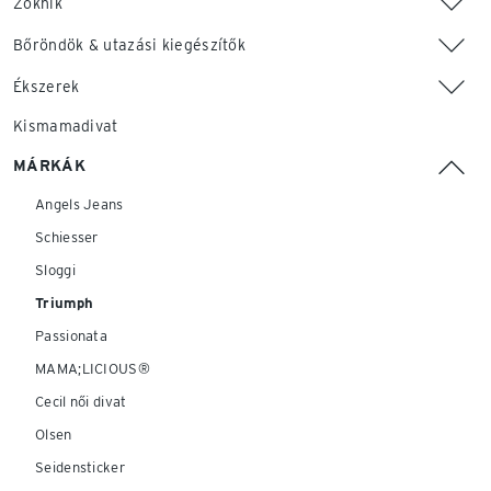
Zoknik
Bőröndök & utazási kiegészítők
Ékszerek
Kismamadivat
MÁRKÁK
Angels Jeans
Schiesser
Sloggi
Triumph
Passionata
MAMA;LICIOUS®
Cecil női divat
Olsen
Seidensticker