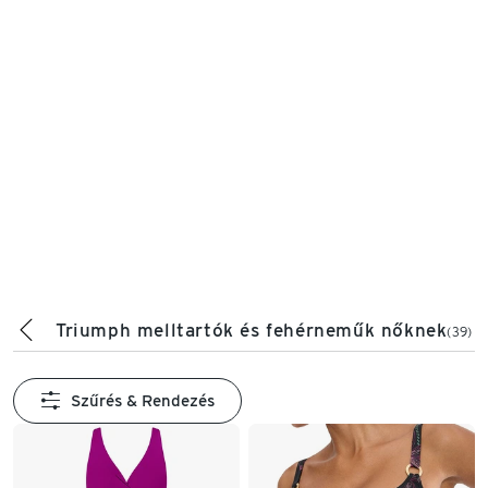
Triumph melltartók és fehérneműk nőknek
(39)
Szűrés & Rendezés