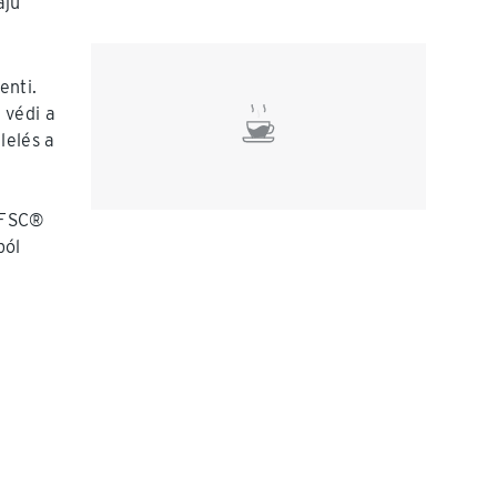
ájú
enti.
 védi a
lelés a
 "FSC®
ból