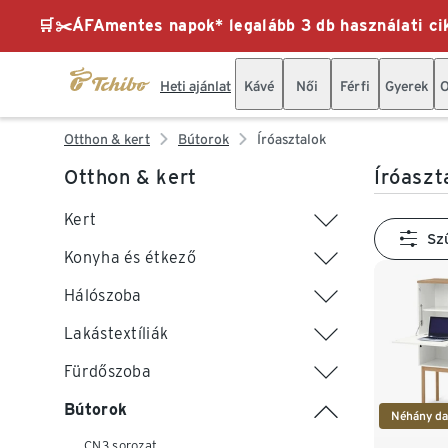
🛒✂️ÁFAmentes napok* legalább 3 db használati cik
Heti ajánlat
Kávé
Női
Férfi
Gyerek
O
Otthon & kert
Bútorok
Íróasztalok
Otthon & kert
Íróaszt
Kert
Sz
Konyha és étkező
Hálószoba
Lakástextíliák
Fürdőszoba
Bútorok
Néhány da
CN3 sorozat