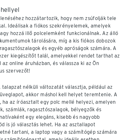
óhellyel
lenéséhez hozzátartozik, hogy nem zsúfolják tele
al. Ideálisak a fiókos szekrényelemek, amelyek
vagy hozzá illő polcelemként funkcionálnak. Az álló
kumentumok tárolására, míg a kis fiókos dobozok
, ragasztószalagok és egyéb apróságok számára. A
ezer kiegészítőt talál, amelyekkel rendet tarthat az
l az online áruházban, és válassza ki az Ön
kus szervezőt!
 talapzat nélküli változatát választja, például az
üveglapot, akkor máshol kell helyet teremtenie. A
ha az íróasztalt egy polc mellé helyezi, amelyen
k, számlák, ragasztószalagok, bélyegzők és
natívaként egy elegáns, kisebb és nagyobb
d is jó választás lehet. Ha az asztallapot
etné tartani, a laptop vagy a számítógép számára
kis számítógépasztal, amely ideális esetben