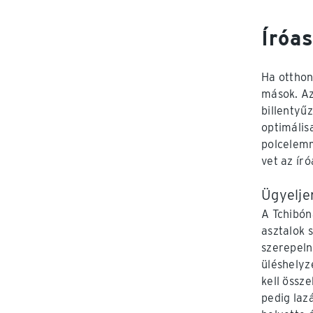
Íróa
Ha otthon
mások. Az
billentyű
optimális
polcelemm
vet az ír
Ügyelje
A Tchibón
asztalok s
szerepeln
üléshelyz
kell össz
pedig laz