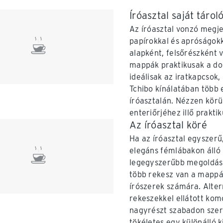
Íróasztal saját tárol
Az íróasztal vonzó megje
papírokkal és apróságokk
alapként, felsőrészként 
mappák praktikusak a do
ideálisak az iratkapcsok
Tchibo kínálatában több 
íróasztalán. Nézzen körü
enteriőrjéhez illő prakti
Az íróasztal köré
Ha az íróasztal egyszerű,
elegáns fémlábakon álló 
legegyszerűbb megoldás, 
több rekesz van a mappá
írószerek számára. Alter
rekeszekkel ellátott komó
nagyrészt szabadon szer
tökéletes egy különálló 