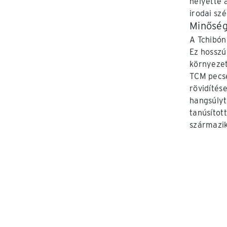
helyette 
irodai szé
Minőség
A Tchibón
Ez hosszú
környezet
TCM pecsé
rövidítés
hangsúlyt
tanúsítot
származik