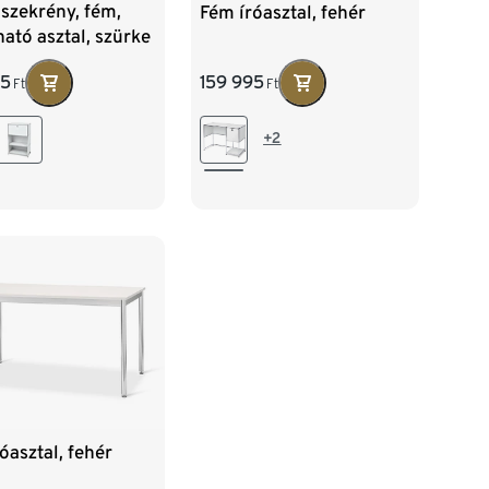
 szekrény, fém,
Fém íróasztal, fehér
ható asztal, szürke
95
159 995
Ft
Ft
+2
óasztal, fehér