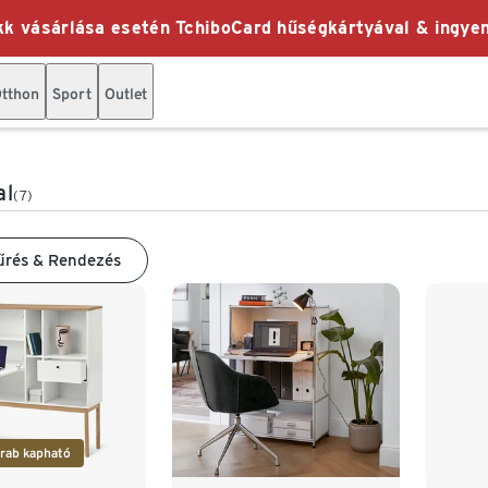
k vásárlása esetén TchiboCard hűségkártyával & ingyen
tthon
Sport
Outlet
al
(7)
űrés & Rendezés
rab kapható