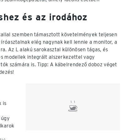
shez és az irodához
ztallal szemben támasztott követelmények teljesen
íróasztalnak elég nagynak kell lennie a monitor, a
a. Az L alakú sarokasztal különösen tágas, és
es modellek integrált alszerkezettel vagy
rtók számára is. Tipp: A kábelrendező doboz véget
ndezés!
 is
t úgy
alkarok