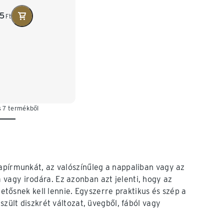
95
Ft
s 7 termékből
papírmunkát, az valószínűleg a nappaliban vagy az
vagy irodára. Ez azonban azt jelenti, hogy az
zetősnek kell lennie. Egyszerre praktikus és szép a
szült diszkrét változat, üvegből, fából vagy