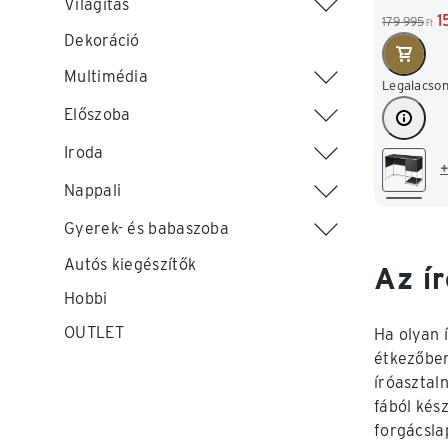
Világítás
1
179 995
Ft
Dekoráció
Multimédia
Legalacson
Előszoba
Iroda
+
Nappali
Gyerek- és babaszoba
Autós kiegészítők
Az í
Hobbi
OUTLET
Ha olyan 
étkezőben
íróasztaln
fából kész
forgácsla