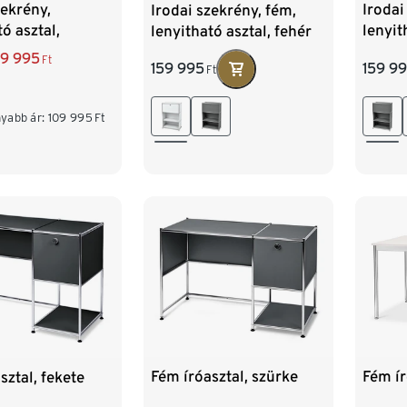
zekrény,
Irodai
Irodai szekrény, fém,
ó asztal,
lenyit
lenyitható asztal, fehér
n"
9 995
Ft
159 9
159 995
Ft
yabb ár:
109 995
Ft
Fém íróasztal, szürke
Fém ír
sztal, fekete