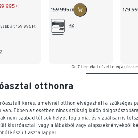
59 995
Ft
159 995
179 9
Ft
+2
yabb ár:
159 995
Ft
2
Ön 7 terméket nézett meg az össze
róasztal otthonra
íróasztalt keres, amelynél otthon elvégezheti a szükséges 
 van. Ebben az esetben nincs szükség külön dolgozószobára 
ak nem szabad túl sok helyet foglalnia, és vizuálisan is tets
ült kis íróasztal, vagy a lábakból vagy alapszekrényekből ké
pból készült asztallappal.