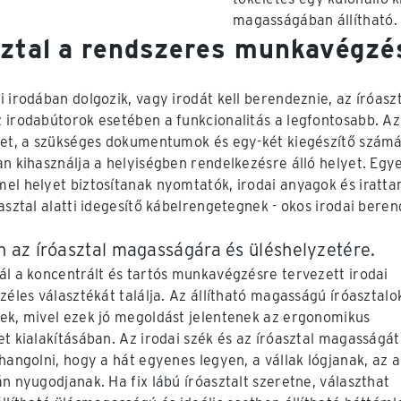
magasságában állítható.
sztal a rendszeres munkavégzé
i irodában dolgozik, vagy irodát kell berendeznie, az íróas
 irodabútorok esetében a funkcionalitás a legfontosabb. Az 
zet, a szükséges dokumentumok és egy-két kiegészítő számár
an kihasználja a helyiségben rendelkezésre álló helyet. Egy
el helyet biztosítanak nyomtatók, irodai anyagok és iratta
óasztal alatti idegesítő kábelrengetegnek - okos irodai bere
n az íróasztal magasságára és üléshelyzetére.
ál a koncentrált és tartós munkavégzésre tervezett irodai
zéles választékát találja. Az állítható magasságú íróasztalok
ek, mivel ezek jó megoldást jelentenek az ergonomikus
et kialakításában. Az irodai szék és az íróasztal magasságá
ehangolni, hogy a hát egyenes legyen, a vállak lógjanak, az 
án nyugodjanak. Ha fix lábú íróasztalt szeretne, választhat