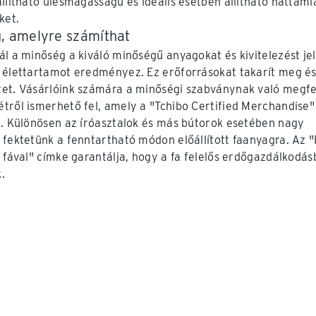
állítható ülésmagasságú és ideális esetben állítható háttáml
ket.
, amelyre számíthat
ál a minőség a kiváló minőségű anyagokat és kivitelezést jel
 élettartamot eredményez. Ez erőforrásokat takarít meg és
et. Vásárlóink számára a minőségi szabványnak való megfe
tről ismerhető fel, amely a "Tchibo Certified Merchandise"
e. Különösen az íróasztalok és más bútorok esetében nagy
 fektetünk a fenntartható módon előállított faanyagra. Az
t fával" címke garantálja, hogy a fa felelős erdőgazdálkodás
.