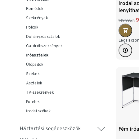
Irodai s
Komódok
lenyithat
"Bekeso
Szekrények
9
149 995
Ft
Polcok
Dohányzóasztalok
Legalacson
Gardróbszekrények
Íróasztalok
Ülőpadok
Székek
Asztalok
TV-szekrények
Fotelek
Irodai székek
Fém íróa
Háztartási segédeszközök