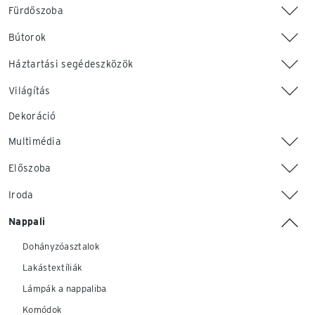
Fürdőszoba
Bútorok
Háztartási segédeszközök
Világítás
Dekoráció
Multimédia
Előszoba
Iroda
Nappali
Dohányzóasztalok
Lakástextíliák
Lámpák a nappaliba
Komódok