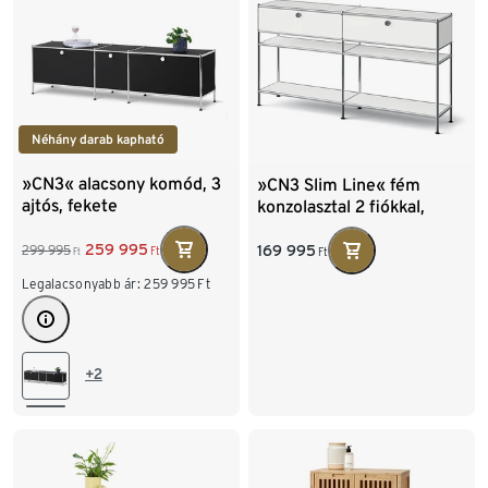
Néhány darab kapható
»CN3« alacsony komód, 3
»CN3 Slim Line« fém
ajtós, fekete
konzolasztal 2 fiókkal,
fehér
259 995
169 995
299 995
Ft
Ft
Ft
Legalacsonyabb ár:
259 995
Ft
+2