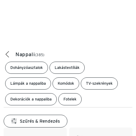
Nappali
(385)
Dohányzóasztalok
Lakástextíliák
Lámpák a nappaliba
Komódok
TV-szekrények
Dekorációk a nappaliba
Fotelek
Szűrés & Rendezés