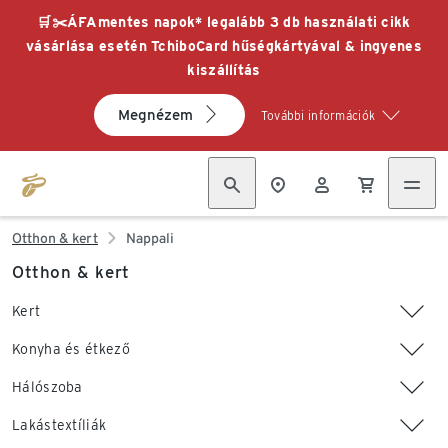
🛒✂️ÁFAmentes napok* legalább 3 db használati cikk
vásárlása esetén TchiboCard hűségkártyával & ingyenes
kiszállítás
Megnézem
További információk
Otthon & kert
Nappali
Otthon & kert
Kert
Konyha és étkező
Hálószoba
Lakástextíliák