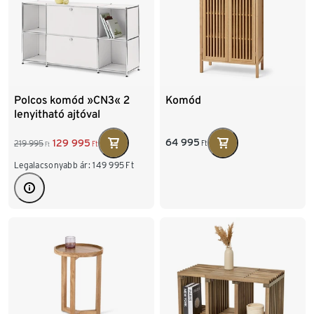
Polcos komód »CN3« 2
Komód
lenyitható ajtóval
64 995
129 995
219 995
Ft
Ft
Ft
Legalacsonyabb ár:
149 995
Ft