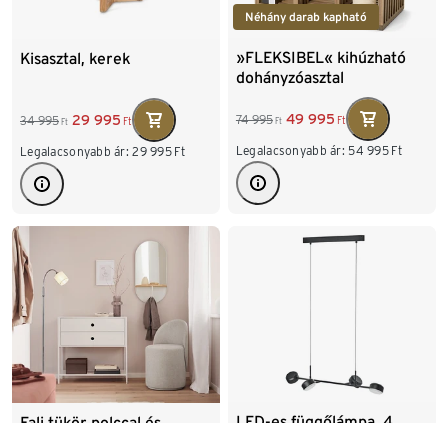
Néhány darab kapható
»FLEKSIBEL« kihúzható
Kisasztal, kerek
dohányzóasztal
49 995
29 995
74 995
34 995
Ft
Ft
Ft
Ft
Legalacsonyabb ár:
54 995
Ft
Legalacsonyabb ár:
29 995
Ft
LED-es függőlámpa, 4
Fali tükör polccal és
ággal
vállfatartóval