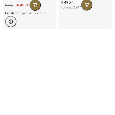
4 495
Ft
4 495
5 995
Ft
Ft
Ft/darab
2 247
Legalacsonyabb ár:
5 295
Ft
2 LED-es valódi
"Kötél" LED-es fényfüzér
viaszgyertya, rózsaszín
3 995
5 995
Ft
Ft
6 995
7 995
Ft
Ft
Ft/darab
1 997
Legalacsonyabb ár:
3 995
Ft
Legalacsonyabb ár:
7 995
Ft