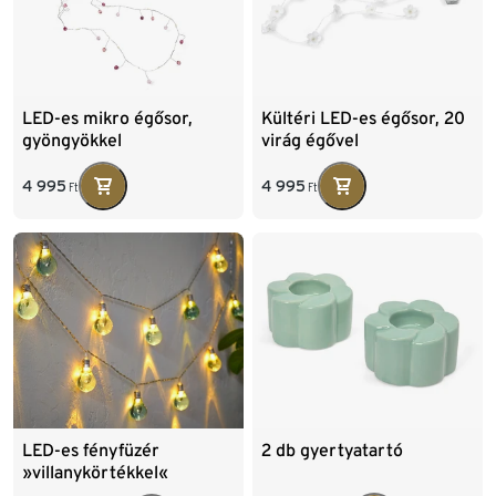
LED-es mikro égősor,
Kültéri LED-es égősor, 20
gyöngyökkel
virág égővel
4 995
4 995
Ft
Ft
2 db gyertyatartó
LED-es fényfüzér
»villanykörtékkel«