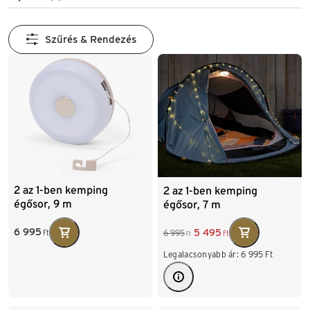
Szűrés & Rendezés
2 az 1-ben kemping
2 az 1-ben kemping
égősor, 9 m
égősor, 7 m
6 995
5 495
6 995
Ft
Ft
Ft
Legalacsonyabb ár:
6 995
Ft