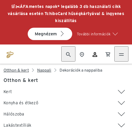
🛒✂️ÁFAmentes napok* legalább 3 db használati cikk
vásárlása esetén TchiboCard hűségkártyával & ingyenes
kiszállítás
Megnézem
További információk
Otthon & kert
Nappali
Dekorációk a nappaliba
Otthon & kert
Kert
Konyha és étkező
Hálószoba
Lakástextíliák