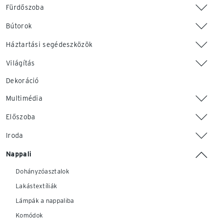
Fürdőszoba
Bútorok
Háztartási segédeszközök
Világítás
Dekoráció
Multimédia
Előszoba
Iroda
Nappali
Dohányzóasztalok
Lakástextíliák
Lámpák a nappaliba
Komódok