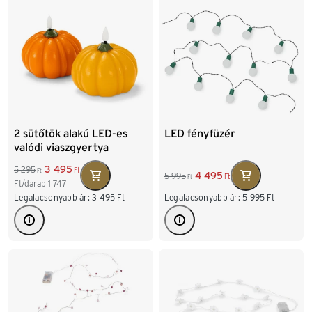
2 sütőtök alakú LED-es
LED fényfüzér
valódi viaszgyertya
3 495
5 295
Ft
Ft
4 495
5 995
Ft
Ft
Ft/darab
1 747
Legalacsonyabb ár:
3 495
Ft
Legalacsonyabb ár:
5 995
Ft